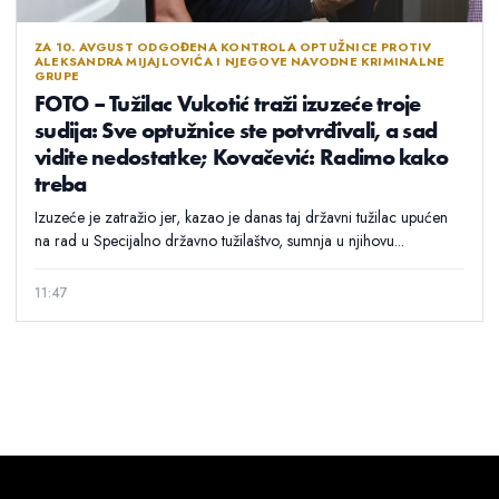
ZA 10. AVGUST ODGOĐENA KONTROLA OPTUŽNICE PROTIV
ALEKSANDRA MIJAJLOVIĆA I NJEGOVE NAVODNE KRIMINALNE
GRUPE
FOTO – Tužilac Vukotić traži izuzeće troje
sudija: Sve optužnice ste potvrđivali, a sad
vidite nedostatke; Kovačević: Radimo kako
treba
Izuzeće je zatražio jer, kazao je danas taj državni tužilac upućen
na rad u Specijalno državno tužilaštvo, sumnja u njihovu...
11:47