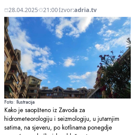
28.04.2025
21:00
Izvor:
adria.tv
Foto: Ilustracija
Kako je saopšteno iz Zavoda za
hidrometeorologiju i seizmologiju, u jutarnjim
satima, na sjeveru, po kotlinama ponegdje