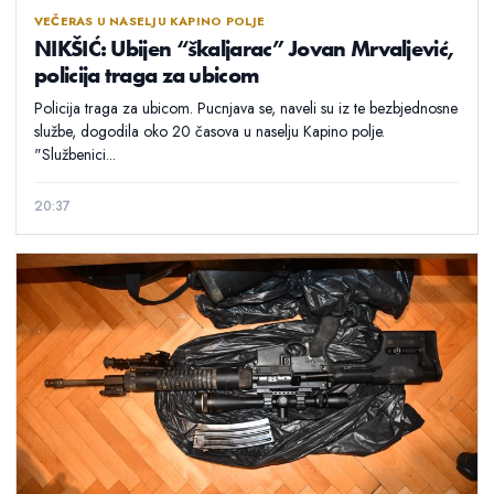
VEČERAS U NASELJU KAPINO POLJE
NIKŠIĆ: Ubijen “škaljarac” Jovan Mrvaljević,
policija traga za ubicom
Policija traga za ubicom. Pucnjava se, naveli su iz te bezbjednosne
službe, dogodila oko 20 časova u naselju Kapino polje.
"Službenici...
20:37