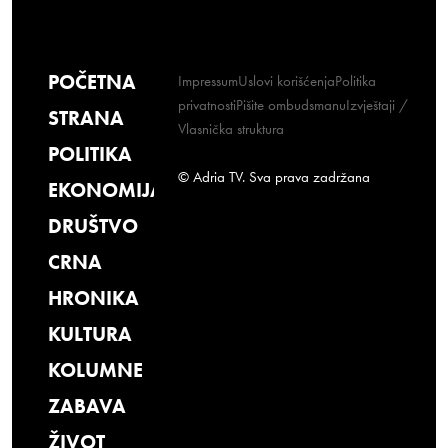
POČETNA
Impressum
Uslovi korišćenja
Politika
privatnosti
Pišite ombudsmanu
Izvještaji /
STRANA
Vlasnička struktura
POLITIKA
© Adria TV. Sva prava zadržana
EKONOMIJA
DRUŠTVO
CRNA
HRONIKA
KULTURA
KOLUMNE
ZABAVA
ŽIVOT