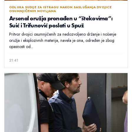
ODLUKA SUDIJE ZA ISTRAGU NAKON SASLUŠANJA DVOJICE
OSUMNJIČENIH NOVLJANA
Arsenal oružja pronađen u “štekovima”:
Suić i Trifunović poslati u Spuž
Pritvor dvojici osumnjičenih za nedozvoljeno držanje i nošenje
oružja i eksplozivnih materija, navela je ona, određen je zbog
opasnosti od...
21:41