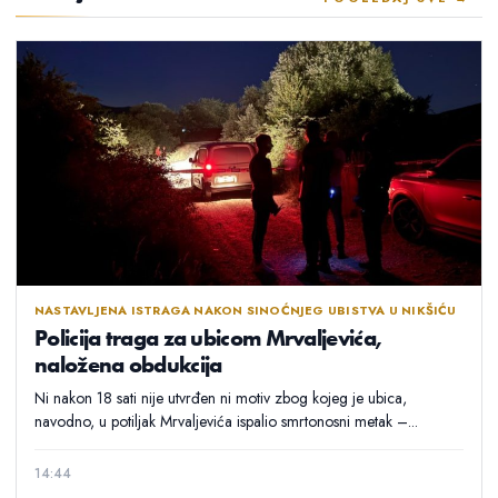
NASTAVLJENA ISTRAGA NAKON SINOĆNJEG UBISTVA U NIKŠIĆU
Policija traga za ubicom Mrvaljevića,
naložena obdukcija
Ni nakon 18 sati nije utvrđen ni motiv zbog kojeg je ubica,
navodno, u potiljak Mrvaljevića ispalio smrtonosni metak –...
14:44