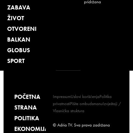
pridržana
ZABAVA
ŽIVOT
OTVORENI
BALKAN
GLOBUS
SPORT
POČETNA
Impressum
Uslovi korišćenja
Politika
privatnosti
Pišite ombudsmanu
Izvještaji /
STRANA
Vlasnička struktura
POLITIKA
© Adria TV. Sva prava zadržana
EKONOMIJA