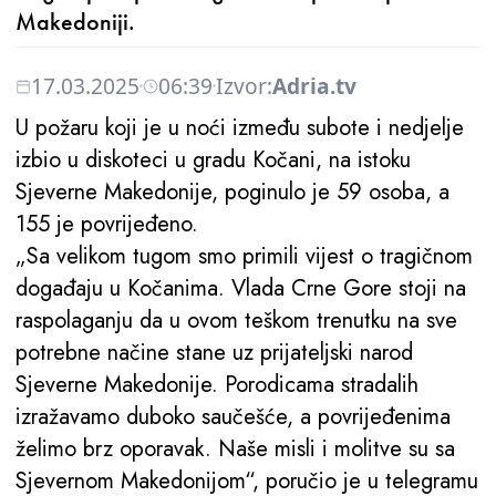
Makedoniji.
17.03.2025
06:39
Izvor:
Adria.tv
U požaru koji je u noći između subote i nedjelje
izbio u diskoteci u gradu Kočani, na istoku
Sjeverne Makedonije, poginulo je 59 osoba, a
155 je povrijeđeno.
„Sa velikom tugom smo primili vijest o tragičnom
događaju u Kočanima. Vlada Crne Gore stoji na
raspolaganju da u ovom teškom trenutku na sve
potrebne načine stane uz prijateljski narod
Sjeverne Makedonije. Porodicama stradalih
izražavamo duboko saučešće, a povrijeđenima
želimo brz oporavak. Naše misli i molitve su sa
Sjevernom Makedonijom“, poručio je u telegramu