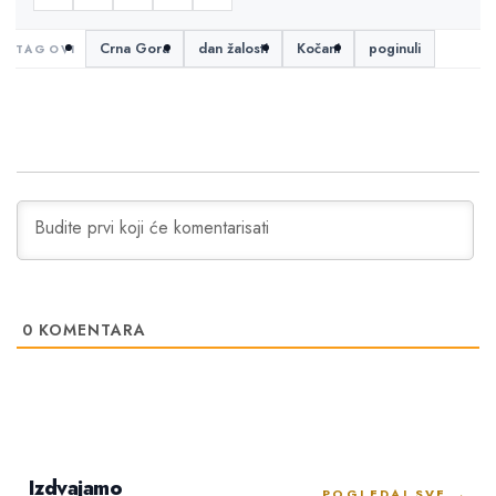
Crna Gora
dan žalosti
Kočani
poginuli
0
KOMENTARA
Izdvajamo
POGLEDAJ SVE →