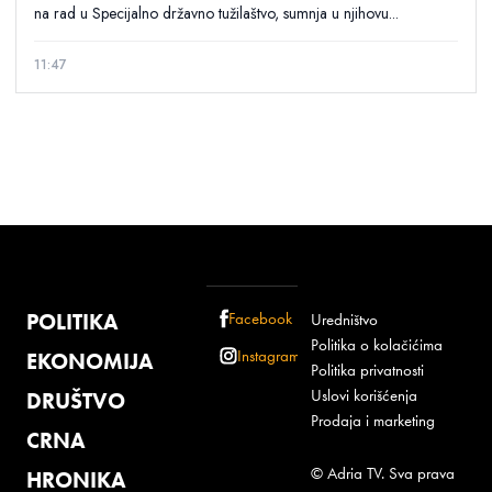
na rad u Specijalno državno tužilaštvo, sumnja u njihovu...
11:47
POLITIKA
Facebook
Uredništvo
Politika o kolačićima
Instagram
EKONOMIJA
Politika privatnosti
Uslovi korišćenja
DRUŠTVO
Prodaja i marketing
CRNA
© Adria TV. Sva prava
HRONIKA