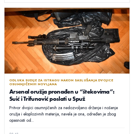
ODLUKA SUDIJE ZA ISTRAGU NAKON SASLUŠANJA DVOJICE
OSUMNJIČENIH NOVLJANA
Arsenal oružja pronađen u “štekovima”:
Suić i Trifunović poslati u Spuž
Pritvor dvojici osumnjičenih za nedozvoljeno držanje i nošenje
oružja i eksplozivnih materija, navela je ona, određen je zbog
opasnosti od...