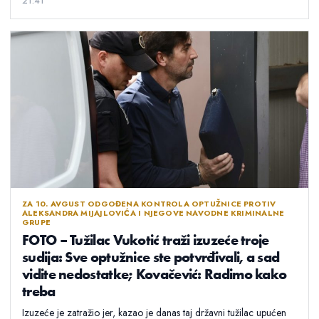
21:41
ZA 10. AVGUST ODGOĐENA KONTROLA OPTUŽNICE PROTIV
ALEKSANDRA MIJAJLOVIĆA I NJEGOVE NAVODNE KRIMINALNE
GRUPE
FOTO – Tužilac Vukotić traži izuzeće troje
sudija: Sve optužnice ste potvrđivali, a sad
vidite nedostatke; Kovačević: Radimo kako
treba
Izuzeće je zatražio jer, kazao je danas taj državni tužilac upućen