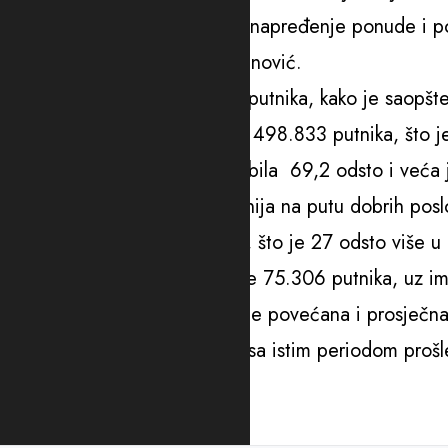
“Fokusirani smo na dodatno unapređenje ponude i p
destinacijama”, rekao je Stojanović.
Povećan je i broj prevezenih putnika, kako je saopš
redovnom i čarter saobraćaju 498.833 putnika, što je
popunjenost putničke kabine bila 69,2 odsto i veća 
Da je crnogorska avio kompanija na putu dobrih poslo
letova u periodu januar–mart, što je 27 odsto više u
U prvom kvartalu prevezeno je 75.306 putnika, uz im
prethodne godine. Značajno je povećana i prosječna 
je 17 odsto više u poređenju sa istim periodom prošl