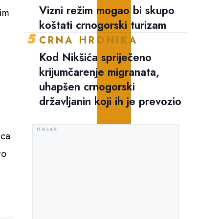
Vizni režim mogao bi skupo
kim
koštati crnogorski turizam
5
CRNA HRONIKA
Kod Nikšića spriječeno
krijumčarenje migranata,
uhapšen crnogorski
državljanin koji ih je prevozio
eca
to