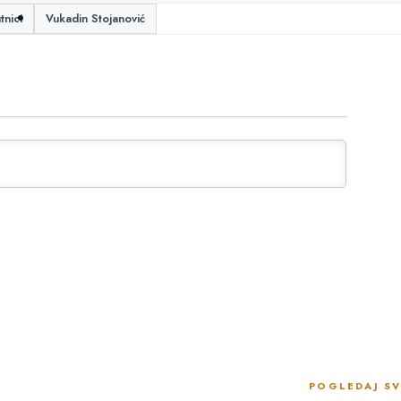
tnici
Vukadin Stojanović
POGLEDAJ SV