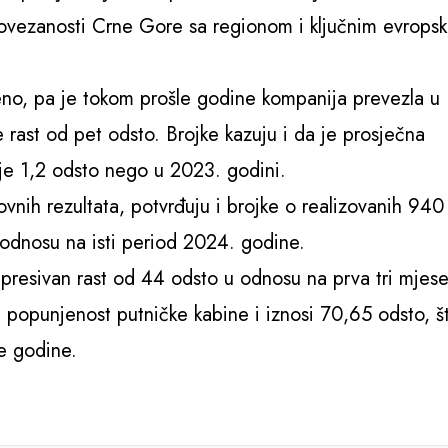
ovezanosti Crne Gore sa regionom i ključnim evrops
teno, pa je tokom prošle godine kompanija prevezla u
 rast od pet odsto. Brojke kazuju i da je prosječna
je 1,2 odsto nego u 2023. godini.
vnih rezultata, potvrđuju i brojke o realizovanih 940
 odnosu na isti period 2024. godine.
presivan rast od 44 odsto u odnosu na prva tri mjes
popunjenost putničke kabine i iznosi 70,65 odsto, š
e godine.