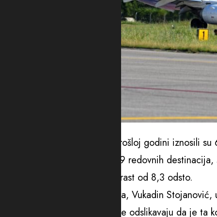
Foto: Air Montenegro
Ukupni prihodi kompanije u prošloj godini iznosili su
ranije. Saobraćala je prema 19 redovnih destinacija
realizovano 5.796 letova, uz rast od 8,3 odsto.
Izvršni direktor Air Montenegra, Vukadin Stojanović, 
snažan početak u ovoj najbolje odslikavaju da je ta k