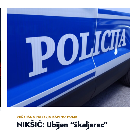
VEČERAS U NASELJU KAPINO POLJE
NIKŠIĆ: Ubijen “škaljarac”