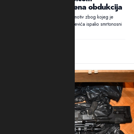
Mrvaljevića, naložena obdukcija
Ni nakon 18 sati nije utvrđen ni motiv zbog kojeg je
ubica, navodno, u potiljak Mrvaljevića ispalio smrtonosni
metak –...
14:44