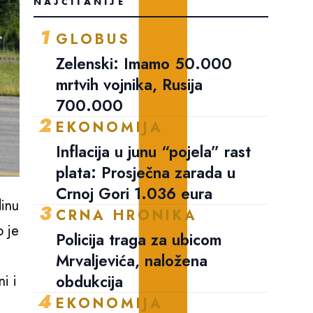
NAJČITANIJE
1
GLOBUS
Zelenski: Imamo 50.000
mrtvih vojnika, Rusija
700.000
2
EKONOMIJA
Inflacija u junu “pojela” rast
plata: Prosječna zarada u
Crnoj Gori 1.036 eura
dinu
3
CRNA HRONIKA
o je
Policija traga za ubicom
Mrvaljevića, naložena
obdukcija
i i
4
EKONOMIJA