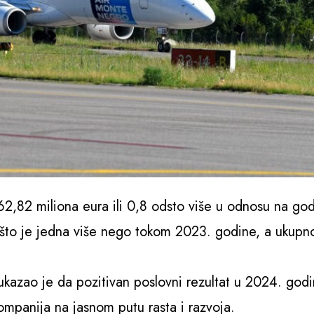
 62,82 miliona eura ili 0,8 odsto više u odnosu na go
, što je jedna više nego tokom 2023. godine, a ukupn
ukazao je da pozitivan poslovni rezultat u 2024. godin
ompanija na jasnom putu rasta i razvoja.