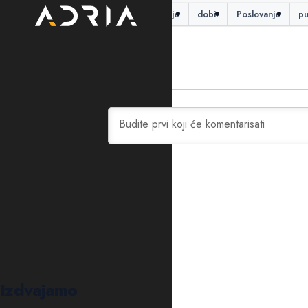
Air Montenegro
destinacije
dobit
Poslovanje
pu
0
KOMENTARA
Izdvajamo