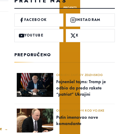
PRATITE NAS
PROJEKTI
FACEBOOK
INSTAGRAM
YOUTUBE
X
PREPORUČENO
ODBIJEN ZAHTJEV ZELENSKOG
Fajnenšel tajms: Tramp je
odbio da preda rakete
“patriot” Ukrajini
OSNOVAN I NOVI ROD VOJSKE
Putin imenovao nove
komandante
E →