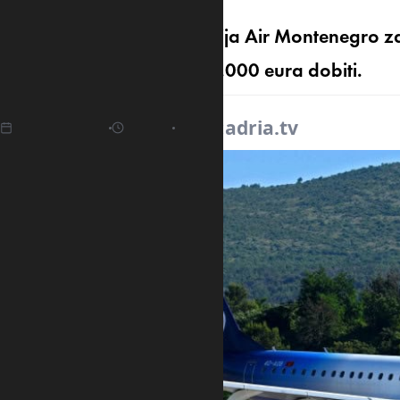
Nacionalna avio-kompanija Air Montenegro zav
rezultatom, ostvarivši 540.000 eura dobiti.
10.04.2025
13:18
Izvor:
adria.tv