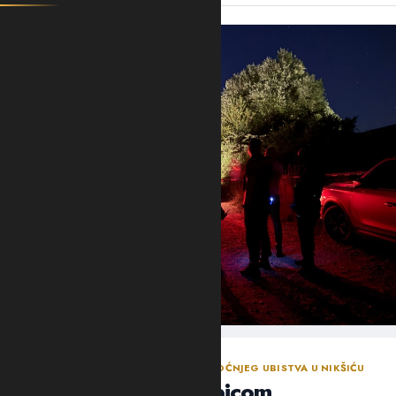
NASTAVLJENA ISTRAGA NAKON SINOĆNJEG UBISTVA U NIKŠIĆU
Policija traga za ubicom