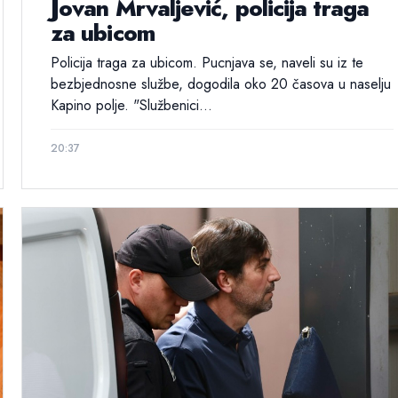
Jovan Mrvaljević, policija traga
za ubicom
Policija traga za ubicom. Pucnjava se, naveli su iz te
bezbjednosne službe, dogodila oko 20 časova u naselju
Kapino polje. "Službenici...
20:37