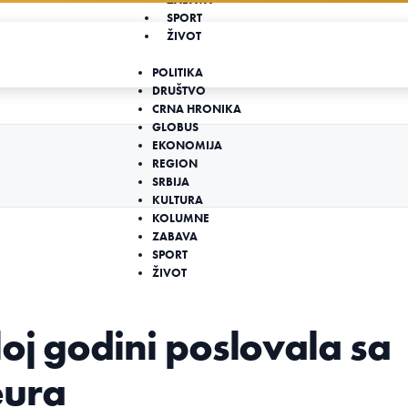
SPORT
ŽIVOT
POLITIKA
DRUŠTVO
CRNA HRONIKA
GLOBUS
EKONOMIJA
REGION
SRBIJA
KULTURA
KOLUMNE
ZABAVA
SPORT
ŽIVOT
oj godini poslovala sa
eura