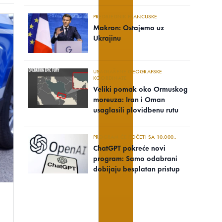
PREDSJEDNIK FRANCUSKE
Makron: Ostajemo uz
Ukrajinu
USAGLAŠENE GEOGRAFSKE
KOORDINATE
Veliki pomak oko Ormuskog
moreuza: Iran i Oman
usaglasili plovidbenu rutu
PROGRAM ĆE POČETI SA 10.000..
ChatGPT pokreće novi
program: Samo odabrani
dobijaju besplatan pristup