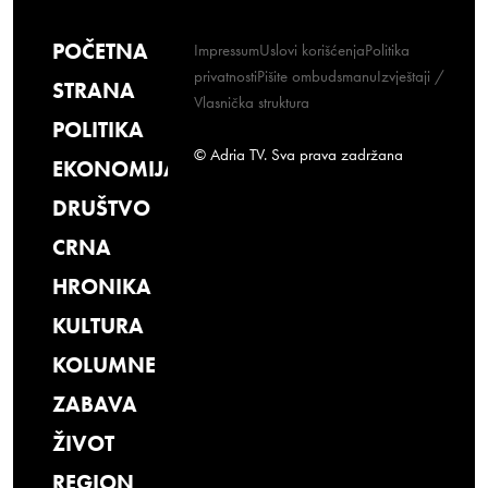
POČETNA
Impressum
Uslovi korišćenja
Politika
privatnosti
Pišite ombudsmanu
Izvještaji /
STRANA
Vlasnička struktura
POLITIKA
© Adria TV. Sva prava zadržana
EKONOMIJA
DRUŠTVO
CRNA
HRONIKA
KULTURA
KOLUMNE
ZABAVA
ŽIVOT
REGION