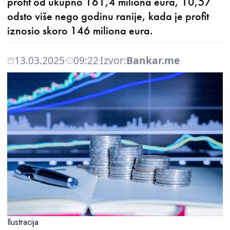
profit od ukupno 161,4 miliona eura, 10,57
odsto više nego godinu ranije, kada je profit
iznosio skoro 146 miliona eura.
13.03.2025
09:22
Izvor:
Bankar.me
Ilustracija