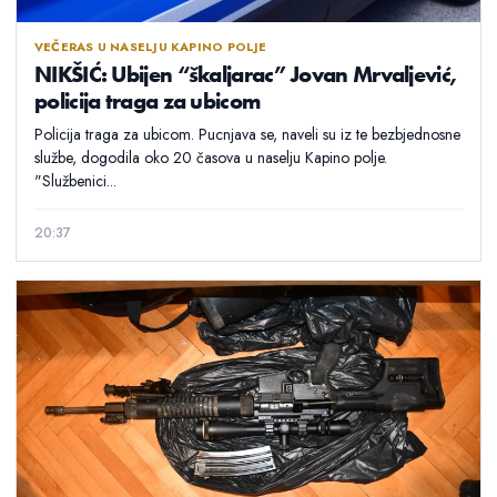
VEČERAS U NASELJU KAPINO POLJE
NIKŠIĆ: Ubijen “škaljarac” Jovan Mrvaljević,
policija traga za ubicom
Policija traga za ubicom. Pucnjava se, naveli su iz te bezbjednosne
službe, dogodila oko 20 časova u naselju Kapino polje.
"Službenici...
20:37