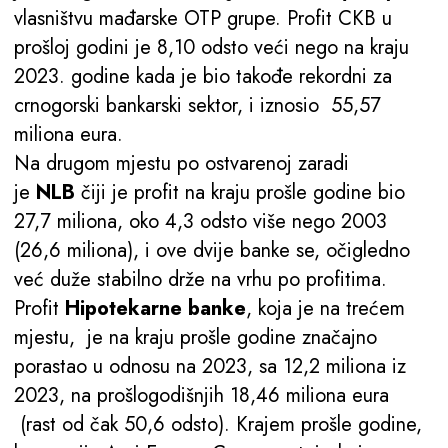
vlasništvu mađarske OTP grupe. Profit CKB u
prošloj godini je 8,10 odsto veći nego na kraju
2023. godine kada je bio takođe rekordni za
crnogorski bankarski sektor, i iznosio 55,57
miliona eura.
Na drugom mjestu po ostvarenoj zaradi
je
NLB
čiji je profit na kraju prošle godine bio
27,7 miliona, oko 4,3 odsto više nego 2003
(26,6 miliona), i ove dvije banke se, očigledno
već duže stabilno drže na vrhu po profitima.
Profit
Hipotekarne banke
, koja je na trećem
mjestu, je na kraju prošle godine značajno
porastao u odnosu na 2023, sa 12,2 miliona iz
2023, na prošlogodišnjih 18,46 miliona eura
(rast od čak 50,6 odsto). Krajem prošle godine,