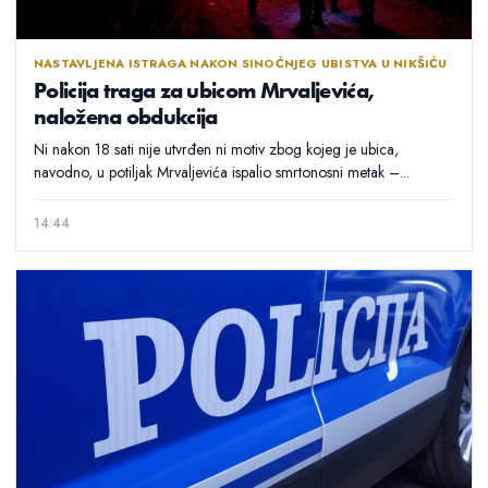
NASTAVLJENA ISTRAGA NAKON SINOĆNJEG UBISTVA U NIKŠIĆU
Policija traga za ubicom Mrvaljevića,
naložena obdukcija
Ni nakon 18 sati nije utvrđen ni motiv zbog kojeg je ubica,
navodno, u potiljak Mrvaljevića ispalio smrtonosni metak –...
14:44