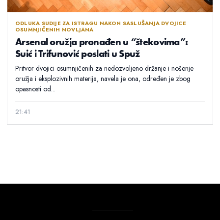
ODLUKA SUDIJE ZA ISTRAGU NAKON SASLUŠANJA DVOJICE
OSUMNJIČENIH NOVLJANA
Arsenal oružja pronađen u “štekovima”:
Suić i Trifunović poslati u Spuž
Pritvor dvojici osumnjičenih za nedozvoljeno držanje i nošenje
oružja i eksplozivnih materija, navela je ona, određen je zbog
opasnosti od...
21:41