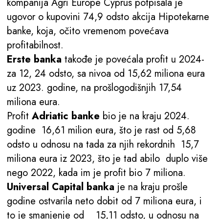
kompanija Agri Europe Cyprus potpisala je
ugovor o kupovini 74,9 odsto akcija Hipotekarne
banke, koja, očito vremenom povećava
profitabilnost.
Erste banka
takođe je povećala profit u 2024-
za 12, 24 odsto, sa nivoa od 15,62 miliona eura
uz 2023. godine, na prošlogodišnjih 17,54
miliona eura.
Profit
Adriatic banke
bio je na kraju 2024.
godine 16,61 milion eura, što je rast od 5,68
odsto u odnosu na tada za njih rekordnih 15,7
miliona eura iz 2023, što je tad abilo duplo više
nego 2022, kada im je profit bio 7 miliona.
Universal Capital banka
je na kraju prošle
godine ostvarila neto dobit od 7 miliona eura, i
to je smanjenje od 15,11 odsto, u odnosu na