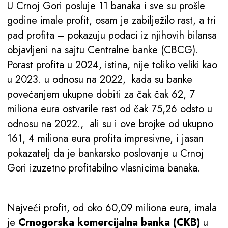
U Crnoj Gori posluje 11 banaka i sve su prošle
godine imale profit, osam je zabilježilo rast, a tri
pad profita – pokazuju podaci iz njihovih bilansa
objavljeni na sajtu Centralne banke (CBCG).
Porast profita u 2024, istina, nije toliko veliki kao
u 2023. u odnosu na 2022, kada su banke
povećanjem ukupne dobiti za čak čak 62, 7
miliona eura ostvarile rast od čak 75,26 odsto u
odnosu na 2022., ali su i ove brojke od ukupno
161, 4 miliona eura profita impresivne, i jasan
pokazatelj da je bankarsko poslovanje u Crnoj
Gori izuzetno profitabilno vlasnicima banaka.
Najveći profit, od oko 60,09 miliona eura, imala
je
Crnogorska komercijalna banka (CKB)
u