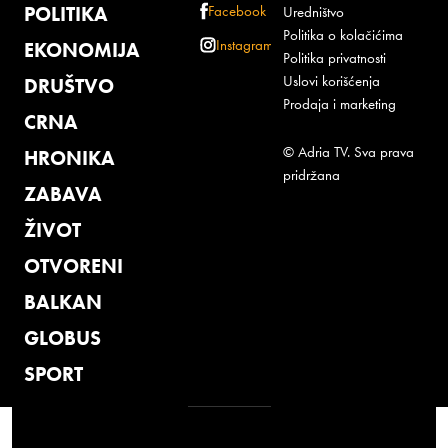
POLITIKA
Facebook
Uredništvo
Politika o kolačićima
Instagram
EKONOMIJA
Politika privatnosti
Uslovi korišćenja
DRUŠTVO
Prodaja i marketing
CRNA
© Adria TV. Sva prava
HRONIKA
pridržana
ZABAVA
ŽIVOT
OTVORENI
BALKAN
GLOBUS
SPORT