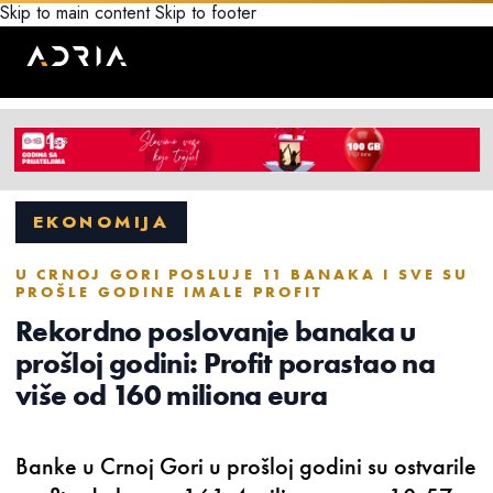
Skip to main content
Skip to footer
EKONOMIJA
U CRNOJ GORI POSLUJE 11 BANAKA I SVE SU
PROŠLE GODINE IMALE PROFIT
Rekordno poslovanje banaka u
prošloj godini: Profit porastao na
više od 160 miliona eura
Banke u Crnoj Gori u prošloj godini su ostvarile