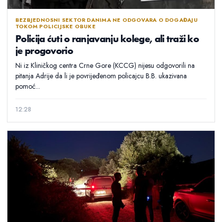
BEZBJEDNOSNI SEKTOR DANIMA NE ODGOVARA O DOGAĐAJU
TOKOM POLICIJSKE OBUKE
Policija ćuti o ranjavanju kolege, ali traži ko
je progovorio
Ni iz Kliničkog centra Crne Gore (KCCG) nijesu odgovorili na
pitanja Adrije da li je povrijeđenom policajcu B.B. ukazivana
pomoć...
12:28