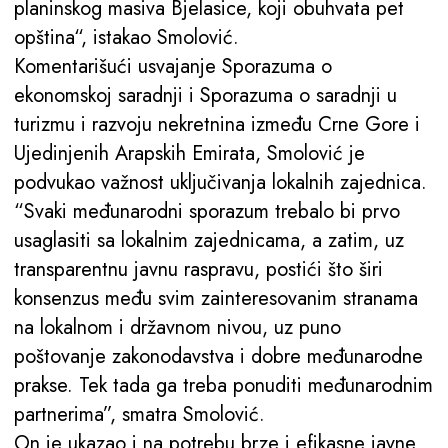
planinskog masiva Bjelasice, koji obuhvata pet
opština“, istakao Smolović.
Komentarišući usvajanje Sporazuma o
ekonomskoj saradnji i Sporazuma o saradnji u
turizmu i razvoju nekretnina između Crne Gore i
Ujedinjenih Arapskih Emirata, Smolović je
podvukao važnost uključivanja lokalnih zajednica.
“Svaki međunarodni sporazum trebalo bi prvo
usaglasiti sa lokalnim zajednicama, a zatim, uz
transparentnu javnu raspravu, postići što širi
konsenzus među svim zainteresovanim stranama
na lokalnom i državnom nivou, uz puno
poštovanje zakonodavstva i dobre međunarodne
prakse. Tek tada ga treba ponuditi međunarodnim
partnerima”, smatra Smolović.
On je ukazao i na potrebu brze i efikasne javne