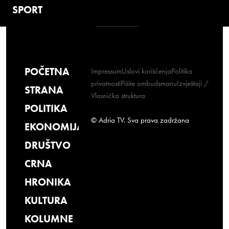
SPORT
POČETNA
Impressum
Uslovi korišćenja
Politika
privatnosti
Pišite ombudsmanu
Izvještaji /
STRANA
Vlasnička struktura
POLITIKA
© Adria TV. Sva prava zadržana
EKONOMIJA
DRUŠTVO
CRNA
HRONIKA
KULTURA
KOLUMNE