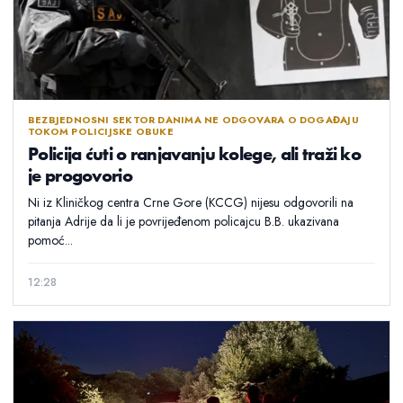
BEZBJEDNOSNI SEKTOR DANIMA NE ODGOVARA O DOGAĐAJU
TOKOM POLICIJSKE OBUKE
Policija ćuti o ranjavanju kolege, ali traži ko
je progovorio
Ni iz Kliničkog centra Crne Gore (KCCG) nijesu odgovorili na
pitanja Adrije da li je povrijeđenom policajcu B.B. ukazivana
pomoć...
12:28