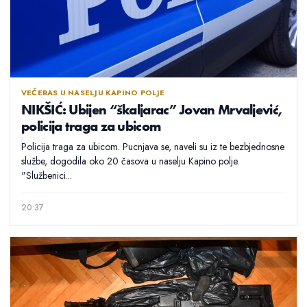
VEČERAS U NASELJU KAPINO POLJE
NIKŠIĆ: Ubijen “škaljarac” Jovan Mrvaljević,
policija traga za ubicom
Policija traga za ubicom. Pucnjava se, naveli su iz te bezbjednosne
službe, dogodila oko 20 časova u naselju Kapino polje.
"Službenici...
20:37