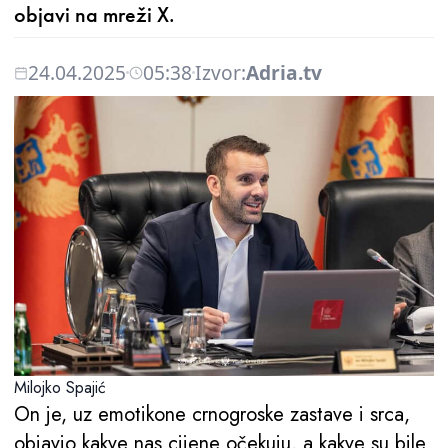
objavi na mreži X.
24.04.2025
05:38
Izvor:
Adria.tv
Milojko Spajić
On je, uz emotikone crnogroske zastave i srca,
objavio kakve nas cijene očekuju, a kakve su bile