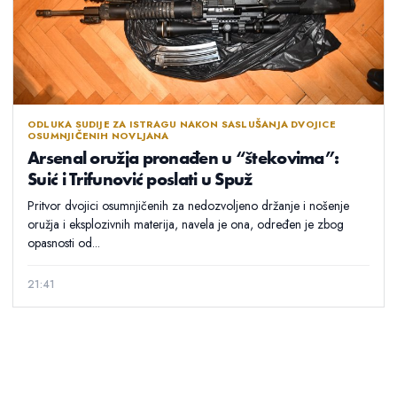
ODLUKA SUDIJE ZA ISTRAGU NAKON SASLUŠANJA DVOJICE
OSUMNJIČENIH NOVLJANA
Arsenal oružja pronađen u “štekovima”:
Suić i Trifunović poslati u Spuž
Pritvor dvojici osumnjičenih za nedozvoljeno držanje i nošenje
oružja i eksplozivnih materija, navela je ona, određen je zbog
opasnosti od...
21:41