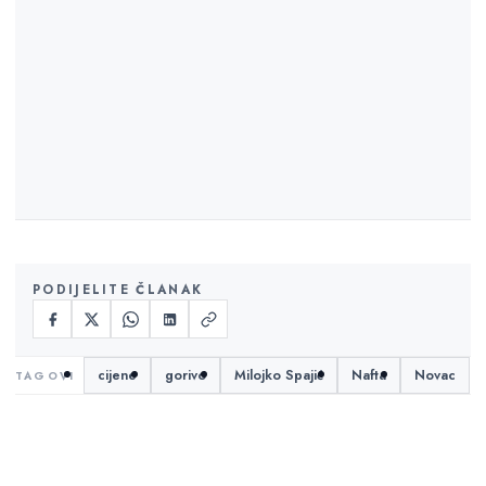
PODIJELITE ČLANAK
cijene
gorivo
Milojko Spajić
Nafta
Novac