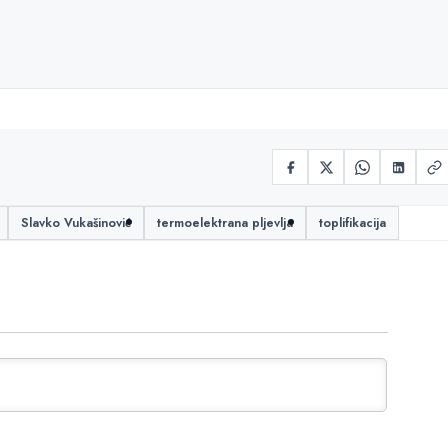
Slavko Vukašinović
termoelektrana pljevlja
toplifikacija