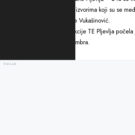
bilo skladno koncipirano – sa izvorima koji su se međ
sigurnost sistema“, zaključio je Vukašinović.
Treća faza ekološke rekonstrukcije TE Pljevlja počela 
objekta, i trajaće do 15. novembra.