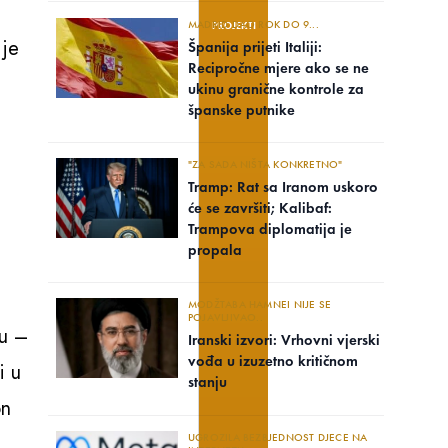
MADRID DAO ROK DO 9...
PROJEKTI
 je
Španija prijeti Italiji:
Recipročne mjere ako se ne
ukinu granične kontrole za
španske putnike
"ZA SADA NIŠTA KONKRETNO"
Tramp: Rat sa Iranom uskoro
će se završiti; Kalibaf:
Trampova diplomatija je
propala
MODŽTABA HAMNEI NIJE SE
POJAVLJIVAO..
su –
Iranski izvori: Vrhovni vjerski
vođa u izuzetno kritičnom
i u
stanju
on
UGROZILA BEZBJEDNOST DJECE NA