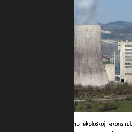
Foto: Dan
On je istakao da se u takozvanoj ekološkoj rekonstrukc