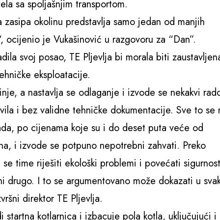
pela sa spoljašnjim transportom.
a zasipa okolinu predstavlja samo jedan od manjih
, ocijenio je Vukašinović u razgovoru za “Dan”.
dila svoj posao, TE Pljevlja bi morala biti zaustavljen
tehničke eksploatacije.
nje, a nastavlja se odlaganje i izvode se nekakvi rad
avila i bez validne tehničke dokumentacije. Sve to se 
ada, po cijenama koje su i do deset puta veće od
ona, i izvode se potpuno nepotrebni zahvati. Preko
 se time riješiti ekološki problemi i povećati sigurnos
 ni drugo. I to se argumentovano može dokazati u sva
zvršni direktor TE Pljevlja.
 startna kotlarnica i izbacuje pola kotla, uključujući i