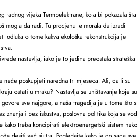
og radnog vijeka Termoelektrane, koja bi pokazala šta
oš mogla da radi. Tu procjenu je morala da izradi
eti odluka o tome kakva ekološka rekonstrukcija je
stva.
vrede nastavlja, iako je to jedina preostala strateška
a neće poskupjeti naredna tri mjeseca. Ali, da li su
aju ostati u mraku? Nastavlja se uništavanje koje su
 govore sve najgore, a naša tragedija je u tome što 
bez znanja i bez iskustva, poslovna politika koja se vod
je kako treba koncipirati elektroenergetski sistem nak
ože desiti već sjutra. Pogledajte kako je do sada sve