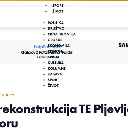
SPORT
ŽIVOT
POLITIKA
DRUŠTVO
CRNA HRONIKA
GLOBUS
EKONOMIJA
REGION
SRBIJA
KULTURA
KOLUMNE
ZABAVA
SPORT
ŽIVOT
EKAT“
ekonstrukcija TE Pljevl
Goru