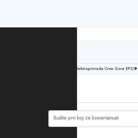
PODIJELITE ČLANAK
ekološka rekonstrukcija
Elektroprivreda Crne Gore EPCG