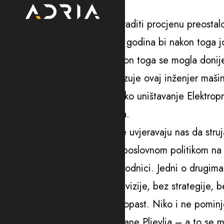
rok istekao.
„Zbog toga je prvo trebalo uraditi procjenu preostal
potrebno remontovati i koliko godina bi nakon toga j
relevantna institucija. Tek nakon toga se mogla donij
potrebna i u kom obimu“, ukazuje ovaj inženjer mašin
On smatra da se višedecenijsko uništavanje Elektropri
vrijednost koju Crna Gora ima.
„Odgovorni iz Elektroprivrede uvjeravaju nas da struj
svjesni da ćemo sa ovakvom poslovnom politikom na kr
odavno započeli njihovi prethodnici. Jedni o drugima
i jedni i drugi – u pravu. Bez vizije, bez strategije, 
Elektroprivredi je srljanje u propast. Niko i ne pomin
izlaska iz pogona Termoelektrane Pljevlja – a to se m