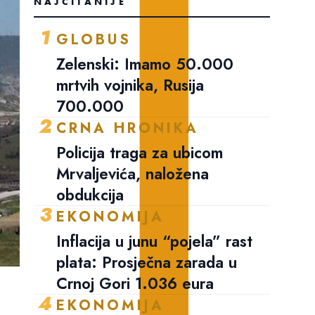
NAJČITANIJE
1
GLOBUS
Zelenski: Imamo 50.000
mrtvih vojnika, Rusija
700.000
2
CRNA HRONIKA
Policija traga za ubicom
Mrvaljevića, naložena
obdukcija
3
EKONOMIJA
Inflacija u junu “pojela” rast
plata: Prosječna zarada u
Crnoj Gori 1.036 eura
4
EKONOMIJA