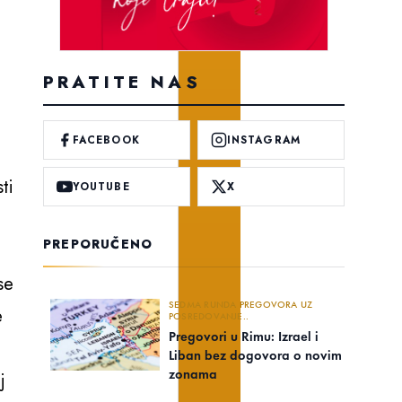
PRATITE NAS
FACEBOOK
INSTAGRAM
ti
YOUTUBE
X
PREPORUČENO
se
SEDMA RUNDA PREGOVORA UZ
e
POSREDOVANJE..
Pregovori u Rimu: Izrael i
Liban bez dogovora o novim
zonama
j