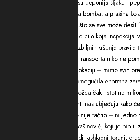
problemi i ne dotiču, kao što su deponija šljake i pe
„Ta deponija je prava ekološka bomba, a prašina koj
problema u poređenju s onim što se sve može desiti“
Prema njegovim riječima, da je bilo koja inspekcija ra
još prije deset godina zbog ozbiljnih kršenja pravila 
„Novu deponiju i novi sistem transporta niko ne pomi
na rekultivaciji na postojećoj lokaciji – mimo svih pr
isključivo kako bi se nekome omogućila enormna zar
realnih. Sipaju se desetine, možda čak i stotine mili
sredstava informisanja, diletanti nas ubjeđuju kako će
Termoelektrane, što apsolutno nije tačno – ni jedno
ozbiljnoj analizi“, kazao je Vukašinović, koji je bio i i
On pita stručnjake zašto se radi rashladni toranj, gradi