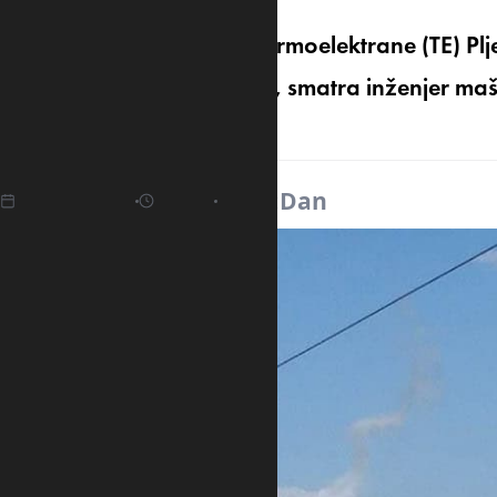
Ekološka rekonstrukcija Termoelektrane (TE) Plj
tako i za čitavu Crnu Goru, smatra inženjer mašin
Vukašinović.
15.04.2025
16:44
Izvor:
Dan