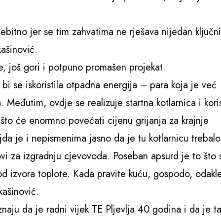
itno jer se tim zahvatima ne rješava nijedan ključni
ašinović.
uje, još gori i potpuno promašen projekat.
 bi se iskoristila otpadna energija – para koja je već
. Međutim, ovdje se realizuje startna kotlarnica i koris
 što će enormno povećati cijenu grijanja za krajnje
jda je i nepismenima jasno da je tu kotlarnicu trebalo
škovi za izgradnju cjevovoda. Poseban apsurd je to što 
od izvora toplote. Kada pravite kuću, gospodo, odakl
kašinović.
znaju da je radni vijek TE Pljevlja 40 godina i da je ta