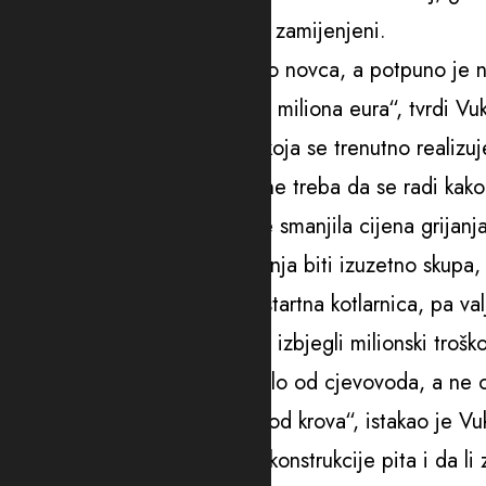
one djelove koji su već ranije zamijenjeni.
„Sve to košta enormno mnogo novca, a potpuno je neb
problem. A cijena – desetine miliona eura“, tvrdi Vuk
Istakao je da je toplifikacija, koja se trenutno realiz
„Toplifikacija iz Termoelektrane treba da se radi kako
obavila rad na turbini – i time smanjila cijena grijanja
se živa para, čija će proizvodnja biti izuzetno skupa,
potrošače. Ako se već gradi startna kotlarnica, pa val
graditi bliže gradu, kako bi se izbjegli milionski tro
sa realizacijom projekta krenulo od cjevovoda, a ne 
počinjete? Od temelja, a ne od krova“, istakao je Vu
Kreatore projekta ekološke rekonstrukcije pita i da li 