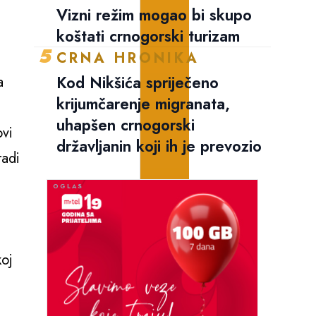
Vizni režim mogao bi skupo
koštati crnogorski turizam
5
CRNA HRONIKA
Kod Nikšića spriječeno
a
krijumčarenje migranata,
uhapšen crnogorski
ovi
državljanin koji ih je prevozio
radi
t
koj