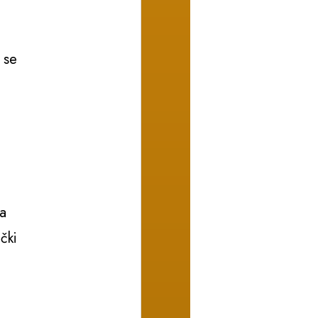
 se
da
čki