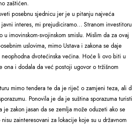
no zaštićen.
veti posebnu sjednicu jer je u pitanju najveća
je javni interes, mi prejudiciramo… Stranom investitoru
to u imovinskom-svojinskom smislu. Mislim da za ovaj
posebnim uslovima, mimo Ustava i zakona se daje
e neophodna dvotećinska većina. Hoće li ovo biti u
 je ona i dodala da već postoji ugovor o tržišnom
kturu mimo tendera te da je riječ o zamjeni teza, ali 
sporazumu. Ponovila je da je suština sporazuma turisti
da je zakon jasan da se zemlja može oduzeti ako se
o nisu zainteresovani za lokacije koje su u državnom