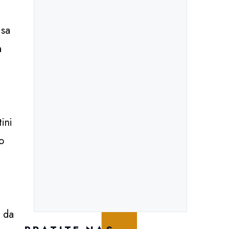
 sa
a
ini
o
u
a da