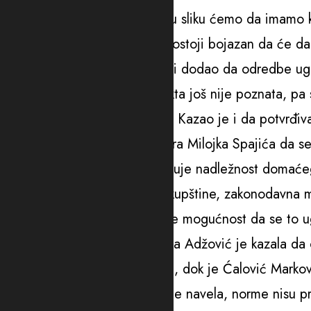
sporazuma. Potpuno drugačiju sliku ćemo da imamo k
mikrolokaciju. Apsolutno ne postoji bojazan da će d
morskom dobru”, kazao je on i dodao da odredbe ugo
Naglasio je da lokacija projekta još nije poznata, p
se možda graditi na državnoj. Kazao je i da potvrđiv
te da imaju uvjerenja premijera Milojka Spajića da se 
“Nijedan drugi član ne isključuje nadležnost domaćeg
da Vlada uzima nadležnost Skupštine, zakonodavna mjer
arbitraža ali to ne ne isključuje mogućnost da se to 
Ministarka javnih radova Majda Adžović je kazala da o
gostovati sa Ćalović Marković, dok je Ćalović Markovi
zakon već biti usvojen. Kako je navela, norme nisu 