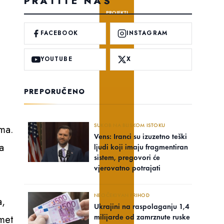
PRATITE NAS
PROJEKTI
FACEBOOK
INSTAGRAM
YOUTUBE
X
PREPORUČENO
i
SUKOB NA BLISKOM ISTOKU
ima.
Vens: Iranci su izuzetno teški
a
ljudi koji imaju fragmentiran
sistem, pregovori će
vjerovatno potrajati
NEOČEKIVAN PRIHOD
a,
Ukrajini na raspolaganju 1,4
milijarde od zamrznute ruske
dmet