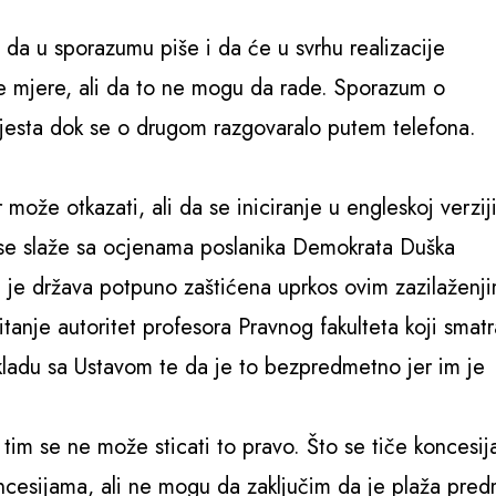
la da u sporazumu piše i da će u svrhu realizacije
e mjere, ali da to ne mogu da rade. Sporazum o
jesta dok se o drugom razgovaralo putem telefona.
ože otkazati, ali da se iniciranje u engleskoj verzij
se slaže sa ocjenama poslanika Demokrata Duška
a je država potpuno zaštićena uprkos ovim zazilaženj
anje autoritet profesora Pravnog fakulteta koji smatr
kladu sa Ustavom te da je to bezpredmetno jer im je
tim se ne može sticati to pravo. Što se tiče koncesij
oncesijama, ali ne mogu da zaključim da je plaža pre