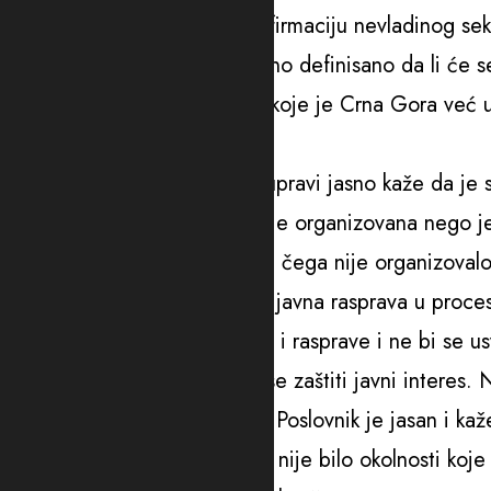
Izvršna direktorka Mreže za afirmaciju nevladinog se
konkretno sporno, što nije jasno definisano da li će se
međunarodnim sporazumima koje je Crna Gora već usvo
koji treba da glasaju.
“Član 52 Zakona o državnoj upravi jasno kaže da je 
organizuje javnu raspravu. Nije organizovana nego je 
dužno da navede razlog zbog čega nije organizovalo r
rekla da se mora obezbijediti javna rasprava u proc
imali ove nejasnoće, diskusije i rasprave i ne bi se u
predlažu dodatne načine da se zaštiti javni interes. 
razmatra po hitnoj proceduri, Poslovnik je jasan i ka
mogle da se predvide. Ovdje nije bilo okolnosti koje