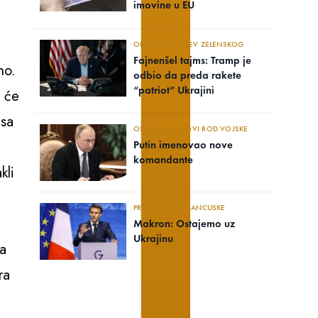
imovine u EU
ODBIJEN ZAHTJEV ZELENSKOG
Fajnenšel tajms: Tramp je
no.
odbio da preda rakete
“patriot” Ukrajini
r će
esa
OSNOVAN I NOVI ROD VOJSKE
Putin imenovao nove
komandante
kli
PREDSJEDNIK FRANCUSKE
Makron: Ostajemo uz
Ukrajinu
ra
ra