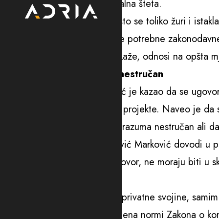
se nije razmatrala ni potencijalna šteta.
Ćalović Marković je pitala zašto se toliko žuri i istak
projekata Vlada sprovoditi sve potrebne zakonodavn
ekonomskoj saradnji se kako kaže, odnosi na opšta m
Država zaštićena, prevod nestručan
Poslanik PES-a Darko Dragović je kazao da se ugovor m
ugovora odnosi na pokrenute projekte. Naveo je da 
Stijepovića, da je prevod sporazuma nestručan ali d
Dragović je naglasio da Ćalović Marković dovodi u pit
da potvrđeni međudržavni ugovor, ne moraju biti u s
snaga jednaka.
“Plaža ne može biti predmet privatne svojine, samim 
tačno je da se isključuje primjena normi Zakona o k