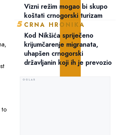
Vizni režim mogao bi skupo
koštati crnogorski turizam
5
CRNA HRONIKA
Kod Nikšića spriječeno
krijumčarenje migranata,
na,
uhapšen crnogorski
državljanin koji ih je prevozio
st
 to