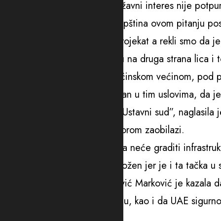
treba vratiti na doradu ako državni interes nije potpu
“Ništa se neće desiti ako Skupština ovom pitanju pos
investicija. Mi nismo vidjeli projekat a rekli smo da 
daje poseban status u odnosu na druga strana lica i 
sporazum treba glasati dvotećinskom većinom, pod 
nepoznatom licu. Ustav je jasan u tim uslovima, da j
skladu sa Ustavom će cijeniti Ustavni sud”, naglasila
takmičenju, što se ovim ugovorom zaobilazi.
Adžović je pojasnila da država neće graditi infrastru
evropski put ne može biti ugrožen jer je i ta tačka u 
projekat a ne stambeni. Ćalović Marković je kazala 
utvrdi javni interes, uz naknadu, kao i da UAE sigurn
vlasništvu.