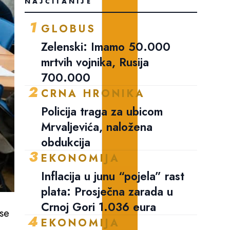
NAJČITANIJE
1
GLOBUS
Zelenski: Imamo 50.000
mrtvih vojnika, Rusija
700.000
2
CRNA HRONIKA
Policija traga za ubicom
Mrvaljevića, naložena
obdukcija
3
EKONOMIJA
Inflacija u junu “pojela” rast
plata: Prosječna zarada u
Crnoj Gori 1.036 eura
 se
4
EKONOMIJA