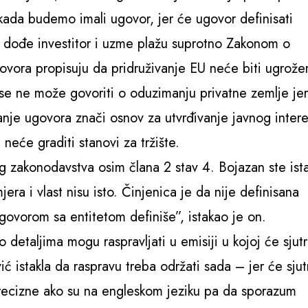
ada budemo imali ugovor, jer će ugovor definisati
a dođe investitor i uzme plažu suprotno Zakonom o
vora propisuju da pridruživanje EU neće biti ugrože
a se ne može govoriti o oduzimanju privatne zemlje je
anje ugovora znači osnov za utvrđivanje javnog inter
neće graditi stanovi za tržište.
 zakonodavstva osim člana 2 stav 4. Bojazan ste ista
a i vlast nisu isto. Činjenica je da nije definisana
ugovorom sa entitetom definiše”, istakao je on.
 detaljima mogu raspravljati u emisiji u kojoj će sjut
ć istakla da raspravu treba održati sada – jer će sjut
precizne ako su na engleskom jeziku pa da sporazum