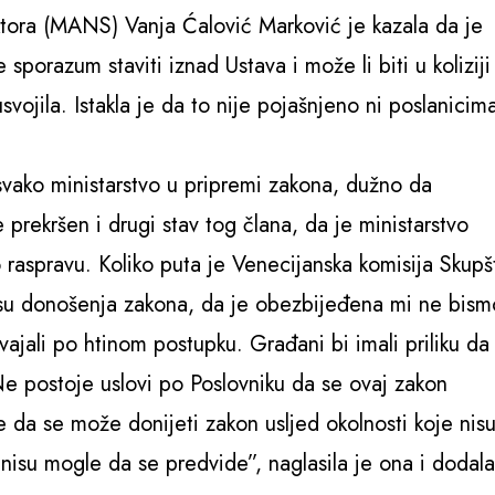
ktora (MANS) Vanja Ćalović Marković je kazala da je
 sporazum staviti iznad Ustava i može li biti u koliziji
jila. Istakla je da to nije pojašnjeno ni poslanicim
svako ministarstvo u pripremi zakona, dužno da
prekršen i drugi stav tog člana, da je ministarstvo
aspravu. Koliko puta je Venecijanska komisija Skupšt
esu donošenja zakona, da je obezbijeđena mi ne bism
svajali po htinom postupku. Građani bi imali priliku da
Ne postoje uslovi po Poslovniku da se ovaj zakon
že da se može donijeti zakon usljed okolnosti koje nis
 nisu mogle da se predvide”, naglasila je ona i dodal