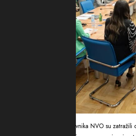
Foto: Skupština.me
Jedan broj poslanika i predstavnika NVO su zatražili