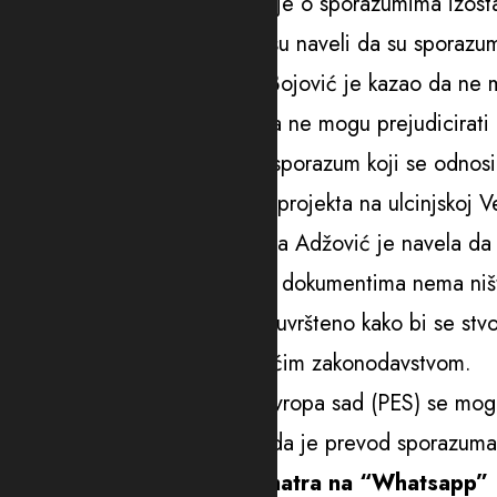
čule na sjednici, odnosno da je o sporazumima izostal
slovnih grešaka. Iz opozicije su naveli da su sporazum
Predsjednik Odbora Dragan Bojović je kazao da ne mo
međudržavni sporazumi, te da ne mogu prejudicirati k
Glavna tema rasprave je bio sporazum koji se odnosi 
i potencijalna izgradnja megaprojekta na ulcinjskoj Ve
Ministarka javnih radova Majda Adžović je navela da s
zbog brzine procesa, ali da u dokumentima nema ništ
nabavkama je kako je kazala, uvršteno kako bi se stvor
sporazumi usklađeni sa domaćim zakonodavstvom.
Iz poslaničkih klupa Pokreta Evropa sad (PES) se mogl
otvara prostor za kritiku, ali i da je prevod sporazum
Najveća investicija se razmatra na “Whatsapp”