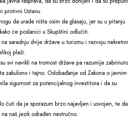
a javna rasprava, da su brzo donijeti i da su prepuni
i protivni Ustavu.
gu da urade ništa osim da glasaju, jer su u pitanju
ako će poslanici u Skupštini odlučiti.
na saradnju dvije države u turizmu i razvoju nekretni
likoj plaži.
u svi navikli na tromost države pa razumije zabrinuto
a zakulisno i tajno. Oslobađanje od Zakona o javnim
ila sigurnost za potencijalnog investitora i da su
o čuti da je sporazum brzo najavljen i usvojen, te da
a na naš jezik odrađen nestručno.