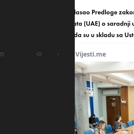
Zakonodavni odbor je izglasao Predloge zako
Ujedinjenih Arapskih Emirata (UAE) o saradnji 
saradni, odnosno utvrdio da su u skladu sa U
16.04.2025
16:02
Izvor:
Vijesti.me