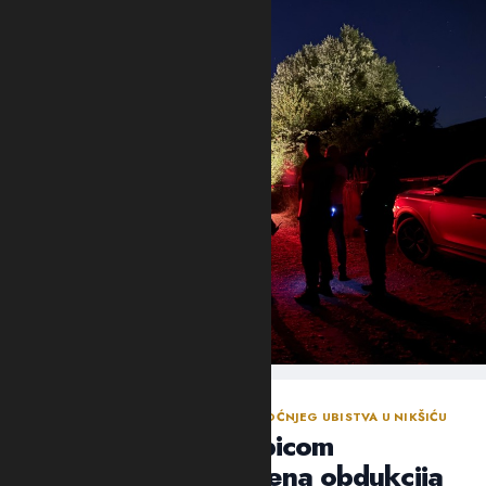
NASTAVLJENA ISTRAGA NAKON SINOĆNJEG UBISTVA U NIKŠIĆU
Policija traga za ubicom
Mrvaljevića, naložena obdukcija