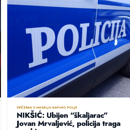
VEČERAS U NASELJU KAPINO POLJE
NIKŠIĆ: Ubijen “škaljarac”
Jovan Mrvaljević, policija traga