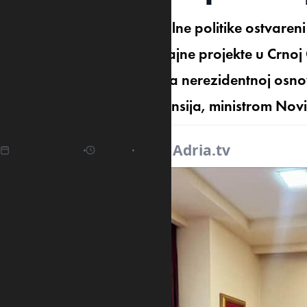
Na putu ekonomske i fiskalne politike ostvareni
potrebu da započne značajne projekte u Crnoj Go
ambasadorka te države na nerezidentnoj osno
čovjekom crnogorskih finansija, ministrom No
27.03.2025
11:23
Izvor:
Adria.tv