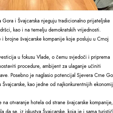
ora i Švajcarska njeguju tradicionalno prijateljske
šci, kao i na temelju demokratskih vrijednosti.
e i brojne švajcarske kompanije koje posluju u Crnoj
nvesticija u fokusu Vlade, o čemu svjedoči i priprema
ostaviti procedure, ambijent za ulaganje učiniti
države. Posebno je naglasio potencijal Sjevera Crne Go
lu Švajcarske, kao jedne od najkonkurentnijih ekonomi
na otvaranje hotela od strane švajcarske kompanije,
da se, iz iskustva Švajcarske, koja je i sama turistič