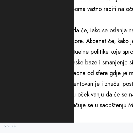
destinacija, pokazalo da je veoma važno raditi na o
međunarodno prepoznata.
„Ministar Vuković poručio je da će, iako se oslanja
jačati i ulaganjem u druge resore. Akcenat će, kako je 
poljoprivredi. Ukazujući na aktuelne politike koje spro
prioritete istakao, širenje poreske baze i smanjenje 
podsticaj investitorima. Kao jedna od sfera gdje j
je i oblast obrazovanja, a akcentovan je i značaj po
prvi radni sastanak zaključen u očekivanju da će se n
investicionih projekata“, zaključuje se u saopštenju Mi