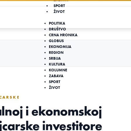
SPORT
ŽIVOT
POLITIKA
DRUŠTVO
CRNA HRONIKA
GLOBUS
EKONOMIJA
REGION
SRBIJA
KULTURA
KOLUMNE
ZABAVA
SPORT
ŽIVOT
CARSKE
kalnoj i ekonomskoj
ajcarske investitore