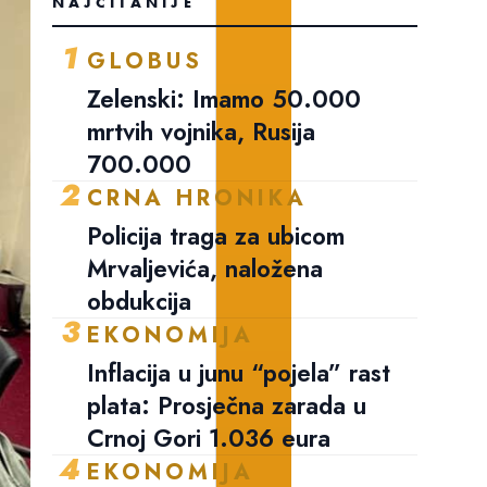
NAJČITANIJE
1
GLOBUS
Zelenski: Imamo 50.000
mrtvih vojnika, Rusija
700.000
2
CRNA HRONIKA
Policija traga za ubicom
Mrvaljevića, naložena
obdukcija
3
EKONOMIJA
Inflacija u junu “pojela” rast
plata: Prosječna zarada u
Crnoj Gori 1.036 eura
4
EKONOMIJA