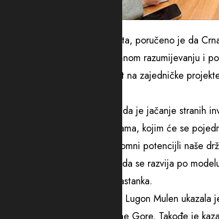
Foto: Ministarstvo finansija
Tokom prvog zvaničnog susreta, poručeno je da Crna G
odnose, zasnovane na uzajamnom razumijevanju i podr
Sastanak je bio prilika za osvrt na zajedničke projekt
Gori.
„Ministar Vuković saopštio je da je jačanje stranih i
zakona o strateškim investicijama, kojim će se pojedn
atraktivnijim i valorizovati ogromni potencijli naše 
za koji je kazao da bi trebalo da se razvija po mode
na svijetu“, saopšteno je sa sastanka.
U tom kontekstu ambasadorka Lugon Mulen ukazala je 
upravo u sjevernom dijelu Crne Gore. Takođe je kazala 