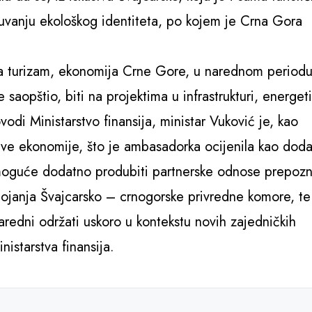
čuvanju ekološkog identiteta, po kojem je Crna Gora
 na turizam, ekonomija Crne Gore, u narednom period
saopštio, biti na projektima u infrastrukturi, energeti
vodi Ministarstvo finansija, ministar Vuković je, kao
sive ekonomije, što je ambasadorka ocijenila kao doda
e moguće dodatno produbiti partnerske odnose prepoz
stojanja Švajcarsko – crnogorske privredne komore, te
aredni održati uskoro u kontekstu novih zajedničkih
nistarstva finansija.