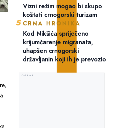
Vizni režim mogao bi skupo
koštati crnogorski turizam
5
CRNA HRONIKA
Kod Nikšića spriječeno
krijumčarenje migranata,
uhapšen crnogorski
državljanin koji ih je prevozio
re,
ja
ka