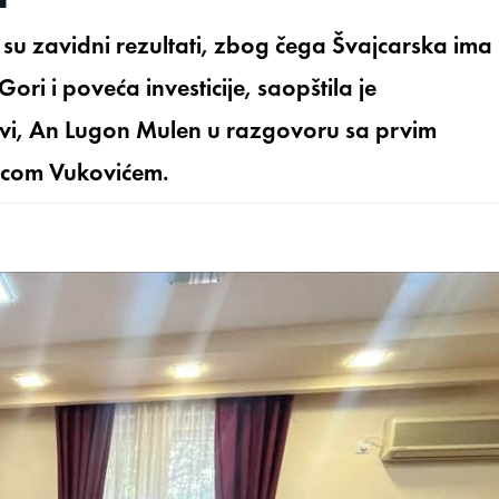
 su zavidni rezultati, zbog čega Švajcarska ima
ri i poveća investicije, saopštila je
vi, An Lugon Mulen u razgovoru sa prvim
vicom Vukovićem.