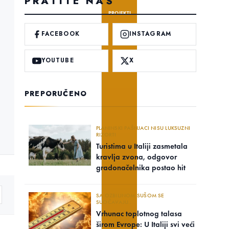
PRATITE NAS
PROJEKTI
FACEBOOK
INSTAGRAM
YOUTUBE
X
PREPORUČENO
PLANINSKI PAŠNJACI NISU LUKSUZNI
RIZORTI
Turistima u Italiji zasmetala
kravlja zvona, odgovor
gradonačelnika postao hit
SA OZBILJNOM SUŠOM SE
SUOČAVAJU..
Vrhunac toplotnog talasa
širom Evrope: U Italiji svi veći