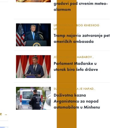
gradovi pod crvenim meteo-
alarmom
UPOZORENJA ZBOG KINESKOG
UTICAJA
Tramp najavio zatvaranje pet
američkih ambasada
JOŠ SE NE ZNA MAĐAROV..
Parlament Mađarske u
utorak bira šefa države
SUD UTVRDIO DA JE NAPAD..
Doživotna kazna
Avganistancu za napad
automobilom u Minhenu
E →