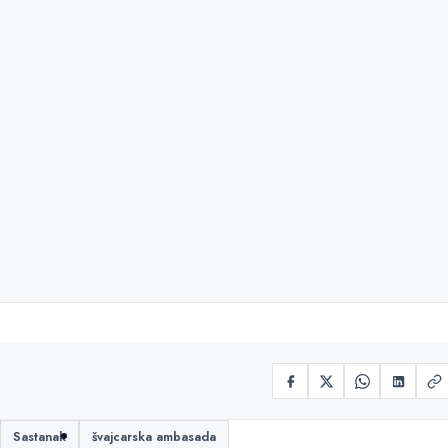
Sastanak
švajcarska ambasada