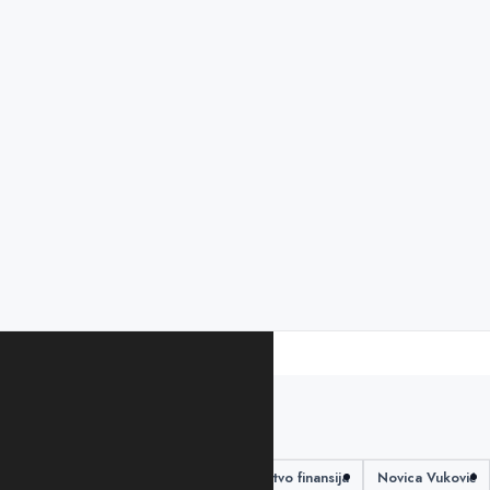
PODIJELITE ČLANAK
An Lugon Mulen
ministarstvo finansija
Novica Vuković