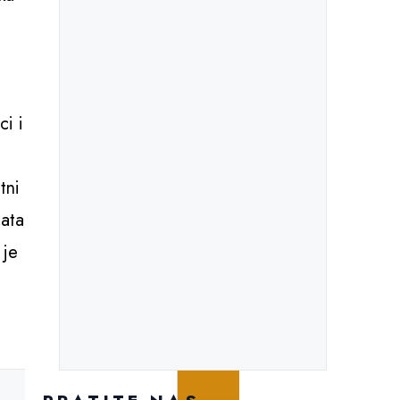
u
ci i
tni
nata
 je