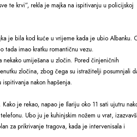
 te krvi”, rekla je majka na ispitivanju u policijskoj
ka je bila kod kuće u vrijeme kada je ubio Albanku. 
 do tada imao kratku romantičnu vezu.
ka nekako umiješana u zločin. Pored činjeničnih
renutku zločina, zbog čega su istražitelji posumnjali d
 ispitivanja nakon hapšenja.
 Kako je rekao, napao je Ilariju oko 11 sati ujutru nak
elefonu. Ubo ju je kuhinjskim nožem u vrat, izazvavš
an za prikrivanje tragova, kada je intervenisala i