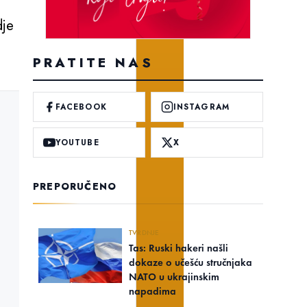
dje
PRATITE NAS
FACEBOOK
INSTAGRAM
YOUTUBE
X
PREPORUČENO
TVRDNJE
Tas: Ruski hakeri našli
dokaze o učešću stručnjaka
NATO u ukrajinskim
napadima