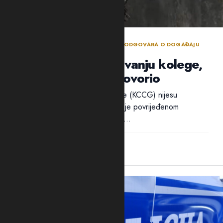
BEZBJEDNOSNI SEKTOR DANIMA NE ODGOVARA O DOGAĐAJU
TOKOM POLICIJSKE OBUKE
Policija ćuti o ranjavanju kolege,
ali traži ko je progovorio
Ni iz Kliničkog centra Crne Gore (KCCG) nijesu
odgovorili na pitanja Adrije da li je povrijeđenom
policajcu B.B. ukazivana pomoć...
12:28