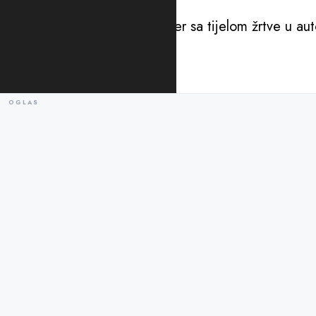
njegova majka.
Mark je navodno odvukao kofer sa tijelom žrtve u aut
je kofer bacio.