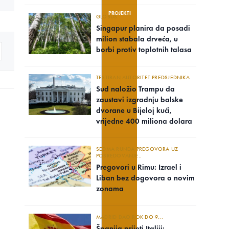
PROJEKTI
GLOBUS
Singapur planira da posadi
milion stabala drveća, u
borbi protiv toplotnih talasa
TESTIRAN AUTORITET PREDSJEDNIKA
Sud naložio Trampu da
zaustavi izgradnju balske
dvorane u Bijeloj kući,
vrijedne 400 miliona dolara
SEDMA RUNDA PREGOVORA UZ
POSREDOVANJE..
Pregovori u Rimu: Izrael i
Liban bez dogovora o novim
zonama
MADRID DAO ROK DO 9...
Španija prijeti Italiji: