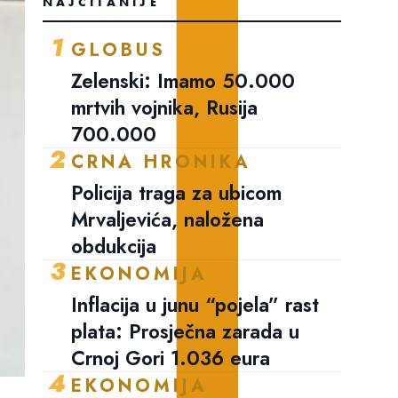
NAJČITANIJE
1
GLOBUS
Zelenski: Imamo 50.000
mrtvih vojnika, Rusija
700.000
2
CRNA HRONIKA
Policija traga za ubicom
Mrvaljevića, naložena
obdukcija
3
EKONOMIJA
Inflacija u junu “pojela” rast
plata: Prosječna zarada u
Crnoj Gori 1.036 eura
4
EKONOMIJA