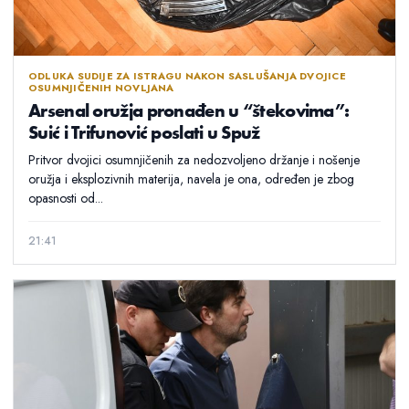
ODLUKA SUDIJE ZA ISTRAGU NAKON SASLUŠANJA DVOJICE
OSUMNJIČENIH NOVLJANA
Arsenal oružja pronađen u “štekovima”:
Suić i Trifunović poslati u Spuž
Pritvor dvojici osumnjičenih za nedozvoljeno držanje i nošenje
oružja i eksplozivnih materija, navela je ona, određen je zbog
opasnosti od...
21:41