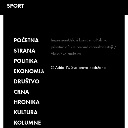
SPORT
POČETNA
Impressum
Uslovi korišćenja
Politika
privatnosti
Pišite ombudsmanu
Izvještaji /
STRANA
Vlasnička struktura
POLITIKA
© Adria TV. Sva prava zadržana
EKONOMIJA
DRUŠTVO
CRNA
HRONIKA
KULTURA
KOLUMNE