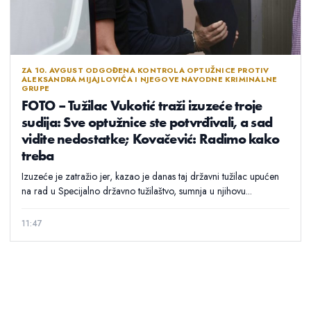
ZA 10. AVGUST ODGOĐENA KONTROLA OPTUŽNICE PROTIV
ALEKSANDRA MIJAJLOVIĆA I NJEGOVE NAVODNE KRIMINALNE
GRUPE
FOTO – Tužilac Vukotić traži izuzeće troje
sudija: Sve optužnice ste potvrđivali, a sad
vidite nedostatke; Kovačević: Radimo kako
treba
Izuzeće je zatražio jer, kazao je danas taj državni tužilac upućen
na rad u Specijalno državno tužilaštvo, sumnja u njihovu...
11:47