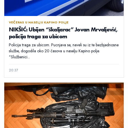
VEČERAS U NASELJU KAPINO POLJE
NIKŠIĆ: Ubijen “škaljarac” Jovan Mrvaljević,
policija traga za ubicom
Policija traga za ubicom. Pucnjava se, naveli su iz te bezbjednosne
službe, dogodila oko 20 časova u naselju Kapino polje.
"Službenici...
20:37