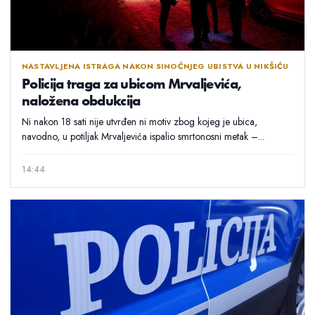
NASTAVLJENA ISTRAGA NAKON SINOĆNJEG UBISTVA U NIKŠIĆU
Policija traga za ubicom Mrvaljevića,
naložena obdukcija
Ni nakon 18 sati nije utvrđen ni motiv zbog kojeg je ubica,
navodno, u potiljak Mrvaljevića ispalio smrtonosni metak –...
14:44