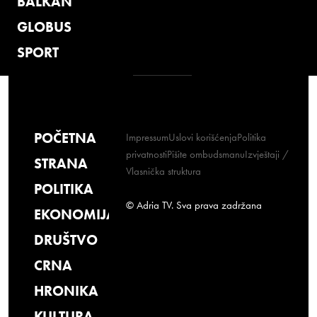
BALKAN
GLOBUS
SPORT
POČETNA
Impressum
Uslovi korišćenja
Politika
privatnosti
Pišite ombudsmanu
Izvještaji /
STRANA
Vlasnička struktura
POLITIKA
© Adria TV. Sva prava zadržana
EKONOMIJA
DRUŠTVO
CRNA
HRONIKA
KULTURA