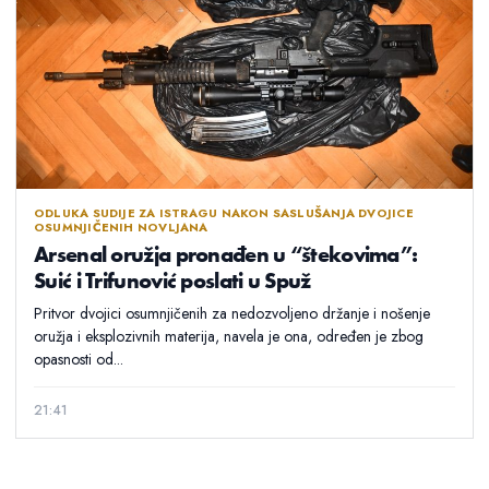
ODLUKA SUDIJE ZA ISTRAGU NAKON SASLUŠANJA DVOJICE
OSUMNJIČENIH NOVLJANA
Arsenal oružja pronađen u “štekovima”:
Suić i Trifunović poslati u Spuž
Pritvor dvojici osumnjičenih za nedozvoljeno držanje i nošenje
oružja i eksplozivnih materija, navela je ona, određen je zbog
opasnosti od...
21:41