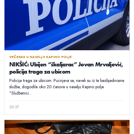
VEČERAS U NASELJU KAPINO POLJE
NIKŠIĆ: Ubijen “škaljarac” Jovan Mrvaljević,
policija traga za ubicom
Policija traga za ubicom. Pucnjava se, naveli su iz te bezbjednosne
službe, dogodila oko 20 časova u naselju Kapino polje.
"Službenici...
20:37