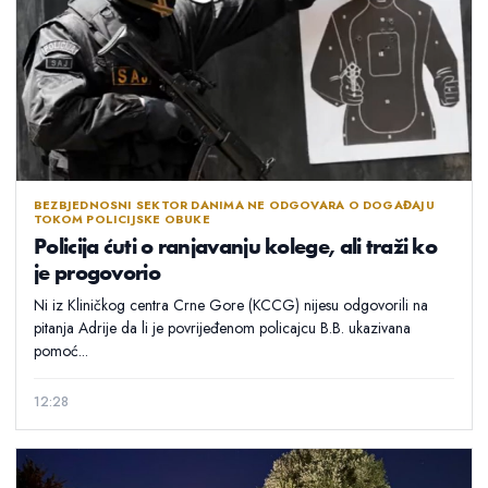
BEZBJEDNOSNI SEKTOR DANIMA NE ODGOVARA O DOGAĐAJU
TOKOM POLICIJSKE OBUKE
Policija ćuti o ranjavanju kolege, ali traži ko
je progovorio
Ni iz Kliničkog centra Crne Gore (KCCG) nijesu odgovorili na
pitanja Adrije da li je povrijeđenom policajcu B.B. ukazivana
pomoć...
12:28