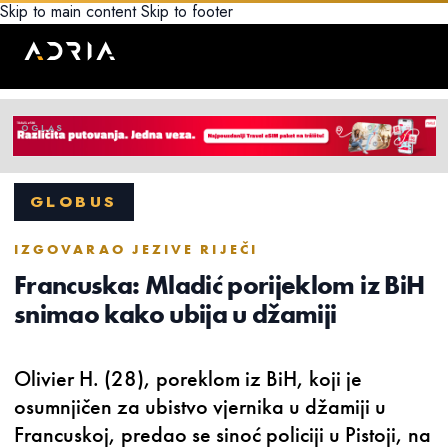
Skip to main content
Skip to footer
GLOBUS
IZGOVARAO JEZIVE RIJEČI
Francuska: Mladić porijeklom iz BiH
snimao kako ubija u džamiji
Olivier H. (28), poreklom iz BiH, koji je
osumnjičen za ubistvo vjernika u džamiji u
Francuskoj, predao se sinoć policiji u Pistoji, na