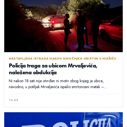
NASTAVLJENA ISTRAGA NAKON SINOĆNJEG UBISTVA U NIKŠIĆU
Policija traga za ubicom Mrvaljevića,
naložena obdukcija
Ni nakon 18 sati nije utvrđen ni motiv zbog kojeg je ubica,
navodno, u potiljak Mrvaljevića ispalio smrtonosni metak –...
14:44