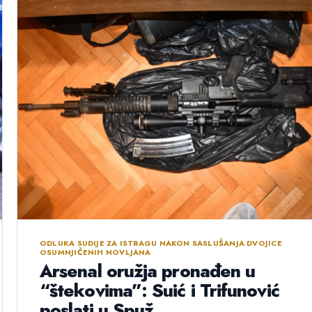
ODLUKA SUDIJE ZA ISTRAGU NAKON SASLUŠANJA DVOJICE
OSUMNJIČENIH NOVLJANA
Arsenal oružja pronađen u
“štekovima”: Suić i Trifunović
poslati u Spuž