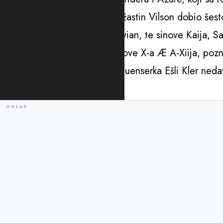
Mask je s prvom suprugom Džastin Vilson dobio šes
rođenja, blizance Grifina i Vivian, te sinove Kaija, 
S pjevačicom Grimes ima sinove X-a Æ A-Xiija, pozn
Sideræl, čiji je nadimak Y. Influenserka Ešli Kler neda