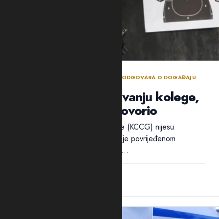
BEZBJEDNOSNI SEKTOR DANIMA NE ODGOVARA O DOGAĐAJU
TOKOM POLICIJSKE OBUKE
Policija ćuti o ranjavanju kolege,
ali traži ko je progovorio
Ni iz Kliničkog centra Crne Gore (KCCG) nijesu
odgovorili na pitanja Adrije da li je povrijeđenom
policajcu B.B. ukazivana pomoć...
12:28