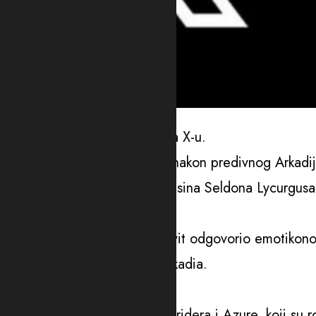
Foto: Facebook
Ona je ovu vijest podijelila na X-u.
“Razgovarala sam s Ilonom i nakon predivnog Arkadij
objaviti da smo dobili divnog sina Seldona Lycurgusa
napisala je.
Direktor X-a je na ovaj njen tvit odgovorio emotikono
njihovog trećeg djeteta – Arkadia.
Ona je rođena 2024. godine.
Njih dvoje imaju i blizance Stridera i Azure, koji su 