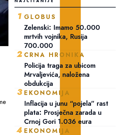
NAJČITANIJE
1
GLOBUS
Zelenski: Imamo 50.000
mrtvih vojnika, Rusija
700.000
2
CRNA HRONIKA
Policija traga za ubicom
Mrvaljevića, naložena
obdukcija
3
EKONOMIJA
ime
Inflacija u junu “pojela” rast
plata: Prosječna zarada u
Crnoj Gori 1.036 eura
4
EKONOMIJA