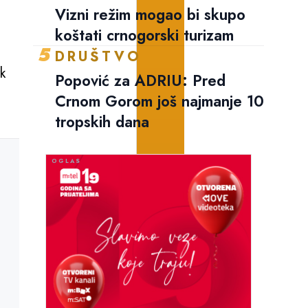
Vizni režim mogao bi skupo
koštati crnogorski turizam
5
DRUŠTVO
k
Popović za ADRIU: Pred
Crnom Gorom još najmanje 10
tropskih dana