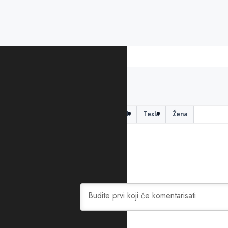
PODIJELITE ČLANAK
dijete
Djeca
Elon Mask
Tesla
Žena