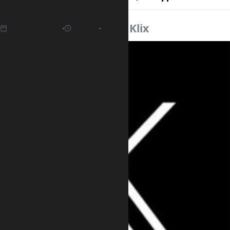
01.03.2025
12:46
Izvor:
Klix