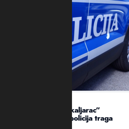
VEČERAS U NASELJU KAPINO POLJE
NIKŠIĆ: Ubijen “škaljarac”
Jovan Mrvaljević, policija traga
za ubicom