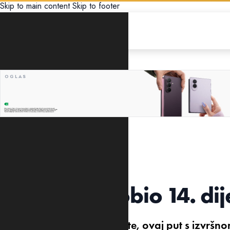
Skip to main content
Skip to footer
GLOBUS
POTVRDILA NA MREŽAMA
Ilon Mask dobio 14. dij
Ilon Mask dobio je 14. dijete, ovaj put s izvršn