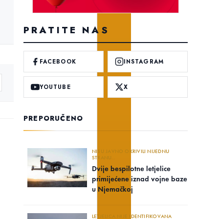
PRATITE NAS
FACEBOOK
INSTAGRAM
YOUTUBE
X
PREPORUČENO
NISU JAVNO OKRIVILI NIJEDNU
STRANU..
Dvije bespilotne letjelice
primijećene iznad vojne baze
u Njemačkoj
LETJELICA NIJE IDENTIFIKOVANA