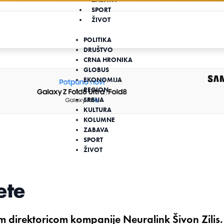
SPORT
ŽIVOT
POLITIKA
DRUŠTVO
CRNA HRONIKA
GLOBUS
EKONOMIJA
REGION
SRBIJA
KULTURA
KOLUMNE
ZABAVA
SPORT
ŽIVOT
ete
om direktoricom kompanije Neuralink Šivon Zilis.