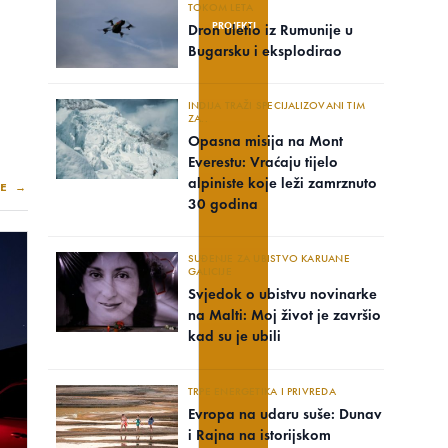
TOKOM LETA
PROJEKTI
Dron uletio iz Rumunije u
Bugarsku i eksplodirao
INDIJA TRAŽI SPECIJALIZOVANI TIM
ZA..
Opasna misija na Mont
Everestu: Vraćaju tijelo
alpiniste koje leži zamrznuto
E →
30 godina
SUĐENJE ZA UBISTVO KARUANE
GALICIJE
Svjedok o ubistvu novinarke
na Malti: Moj život je završio
kad su je ubili
TRPE ENERGETIKA I PRIVREDA
Evropa na udaru suše: Dunav
i Rajna na istorijskom