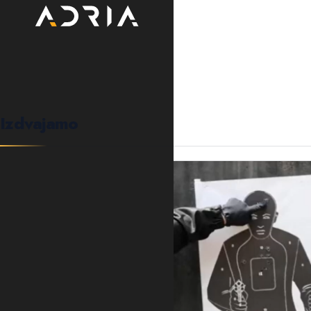
0
KOMENTARA
Izdvajamo