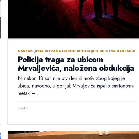
NASTAVLJENA ISTRAGA NAKON SINOĆNJEG UBISTVA U NIKŠIĆU
Policija traga za ubicom
Mrvaljevića, naložena obdukcija
Ni nakon 18 sati nije utvrđen ni motiv zbog kojeg je
ubica, navodno, u potiljak Mrvaljevića ispalio smrtonosni
metak –...
14:44