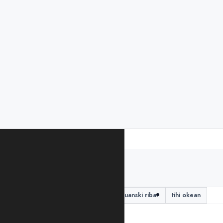
PODIJELITE ČLANAK
Lutanje
nevrijeme
Peruanski ribar
tihi okean