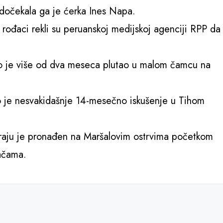
čekala ga je ćerka Ines Napa.
rođaci rekli su peruanskoj medijskoj agenciji RPP da
što je više od dva meseca plutao u malom čamcu na
o je nesvakidašnje 14-mesečno iskušenje u Tihom
kraju je pronađen na Maršalovim ostrvima početkom
jačama.