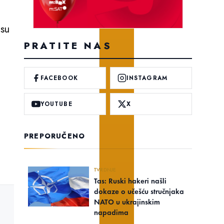
 su
PRATITE NAS
FACEBOOK
INSTAGRAM
YOUTUBE
X
PREPORUČENO
TVRDNJE
Tas: Ruski hakeri našli
dokaze o učešću stručnjaka
NATO u ukrajinskim
napadima