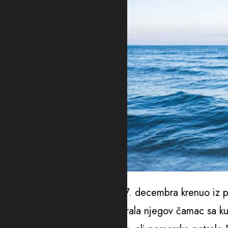
Ilustracija
Kako je navedeno, Kastro je 7. decembra krenuo iz pr
deset dana kasnije, oluja otjerala njegov čamac sa ku