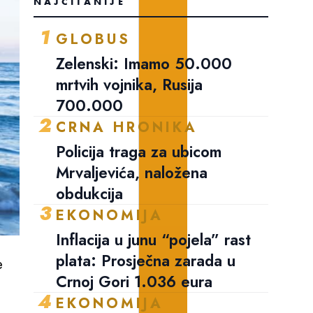
NAJČITANIJE
1
GLOBUS
Zelenski: Imamo 50.000
mrtvih vojnika, Rusija
700.000
2
CRNA HRONIKA
Policija traga za ubicom
Mrvaljevića, naložena
obdukcija
3
EKONOMIJA
Inflacija u junu “pojela” rast
plata: Prosječna zarada u
e
Crnoj Gori 1.036 eura
4
EKONOMIJA