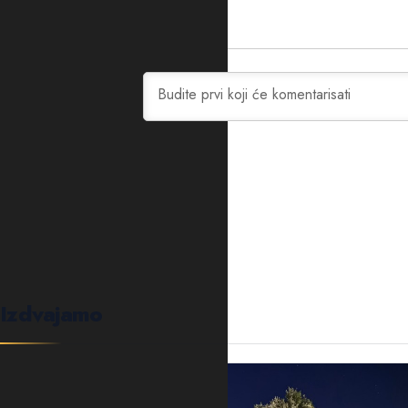
0
KOMENTARA
Izdvajamo