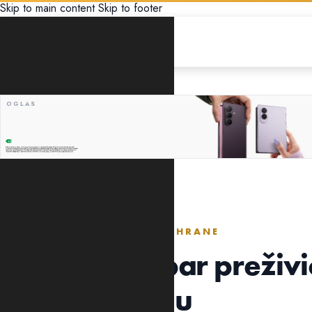
Skip to main content
Skip to footer
GLOBUS
ZADNJIH 15 DANA BIO BEZ HRANE
Izgubljeni ribar preživ
Tihom okeanu