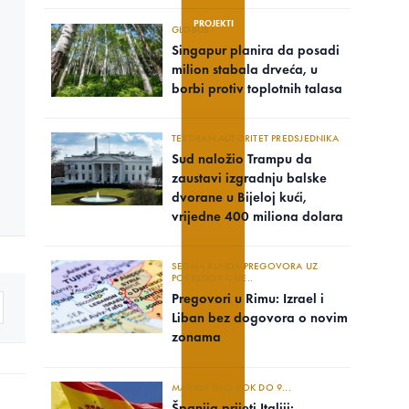
PROJEKTI
GLOBUS
Singapur planira da posadi
milion stabala drveća, u
borbi protiv toplotnih talasa
TESTIRAN AUTORITET PREDSJEDNIKA
Sud naložio Trampu da
zaustavi izgradnju balske
dvorane u Bijeloj kući,
vrijedne 400 miliona dolara
SEDMA RUNDA PREGOVORA UZ
POSREDOVANJE..
Pregovori u Rimu: Izrael i
Liban bez dogovora o novim
zonama
MADRID DAO ROK DO 9...
Španija prijeti Italiji: