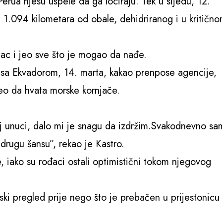
erua njesu uspele da ga lociraju. Tek u sijedu, 12.
 1.094 kilometara od obale, dehidriranog i u kritičn
mac i jeo sve što je mogao da nađe.
e sa Ekvadorom, 14. marta, kakao prenpose agencije,
čeo da hvata morske kornjače.
j unuci, dalo mi je snagu da izdržim.Svakodnevno sa
drugu šansu”, rekao je Kastro.
, iako su rođaci ostali optimistični tokom njegovog
ski pregled prije nego što je prebačen u prijestonicu