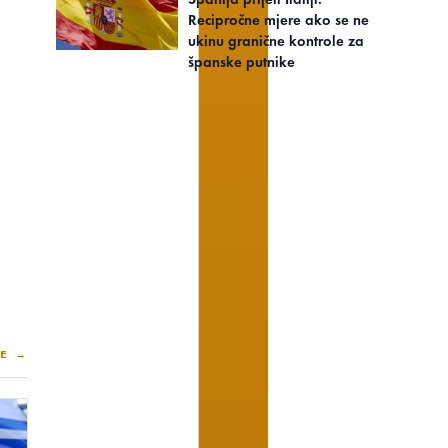
Recipročne mjere ako se ne
ukinu granične kontrole za
španske putnike
E →