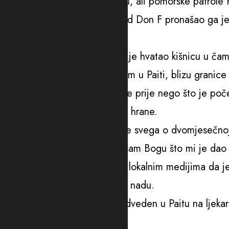
Porodica je pokrenula potragu, ali pomorske patrole P
marta, ekvadorski patrolni brod Don F pronašao ga je
stanju.
Maksimo je preživeo tako što je hvatao kišnicu u ča
U emotivnom susretu sa bratom u Paiti, blizu granic
rekao je da je jeo bube i ptice prije nego što je po
Poslednjih 15 dana bio je bez hrane.
“Razmišljanje o porodici, prije svega o dvomjesečno
razmišljao o majci. Zahvalan sam Bogu što mi je dao 
Njegova majka Elena rekla je lokalnim medijima da je
nestanka, ona počela da gubi nadu.
Posle spasavanja, Kastro je odveden u Paitu na ljekar
Perua, Limu.