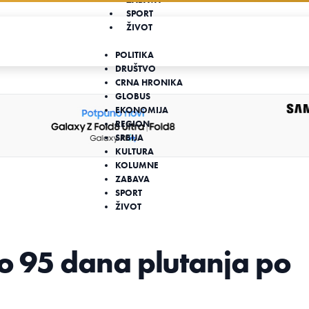
SPORT
ŽIVOT
POLITIKA
DRUŠTVO
CRNA HRONIKA
GLOBUS
EKONOMIJA
REGION
SRBIJA
KULTURA
KOLUMNE
ZABAVA
SPORT
ŽIVOT
io 95 dana plutanja po