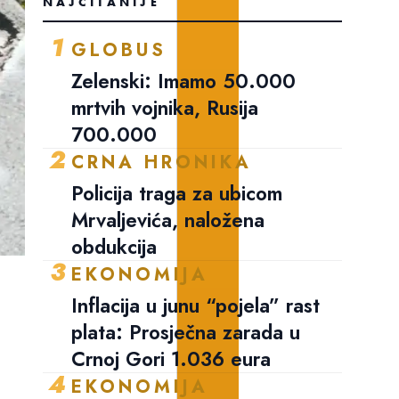
NAJČITANIJE
1
GLOBUS
Zelenski: Imamo 50.000
mrtvih vojnika, Rusija
700.000
2
CRNA HRONIKA
Policija traga za ubicom
Mrvaljevića, naložena
obdukcija
3
EKONOMIJA
Inflacija u junu “pojela” rast
plata: Prosječna zarada u
Crnoj Gori 1.036 eura
4
EKONOMIJA