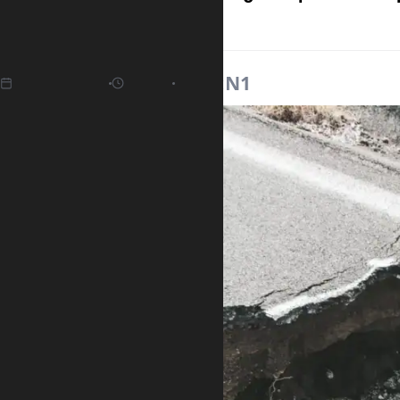
seizmološki zavod.
23.04.2025
11:11
Izvor:
N1