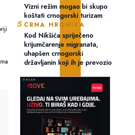
Vizni režim mogao bi skupo
koštati crnogorski turizam
5
CRNA HRONIKA
iji
Kod Nikšića spriječeno
krijumčarenje migranata,
uhapšen crnogorski
 ima
državljanin koji ih je prevozio