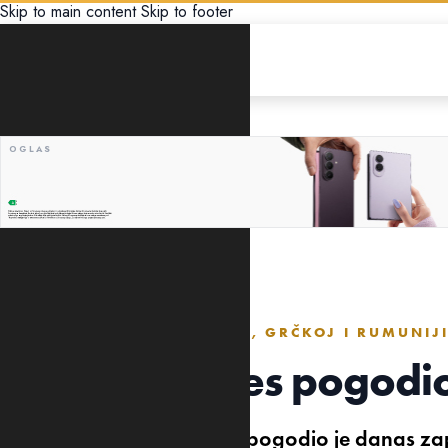
Skip to main content
Skip to footer
GLOBUS
OSJETIO SE I U BUGARSKOJ, GRČKOJ I RUMUNIJ
Jak zemljotres pogodi
Zemljotres magnitude 6,2 pogodio je danas za