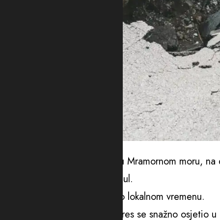
Foto: Ilustracija/elements.envato
Epicentar zemljotresa bio je u Mramornom moru, na d
opštine Silivri u vilajetu Istanbul.
Potres se dogodio u 12.49 po lokalnom vremenu.
Kako očevici navode, zemljotres se snažno osjetio u 