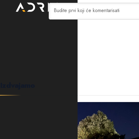
0
KOMENTARA
Izdvajamo