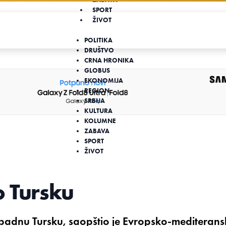
SPORT
ŽIVOT
POLITIKA
DRUŠTVO
CRNA HRONIKA
GLOBUS
EKONOMIJA
REGION
SRBIJA
KULTURA
KOLUMNE
ZABAVA
SPORT
ŽIVOT
I
o Tursku
padnu Tursku, saopštio je Evropsko-mediterans