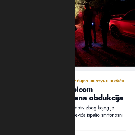
NASTAVLJENA ISTRAGA NAKON SINOĆNJEG UBISTVA U NIKŠIĆU
Policija traga za ubicom
Mrvaljevića, naložena obdukcija
Ni nakon 18 sati nije utvrđen ni motiv zbog kojeg je
ubica, navodno, u potiljak Mrvaljevića ispalio smrtonosni
metak –...