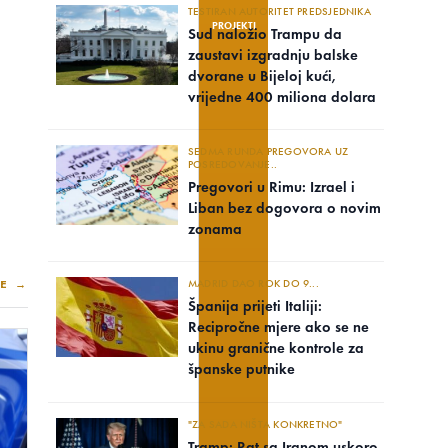
TESTIRAN AUTORITET PREDSJEDNIKA
PROJEKTI
Sud naložio Trampu da
zaustavi izgradnju balske
dvorane u Bijeloj kući,
vrijedne 400 miliona dolara
SEDMA RUNDA PREGOVORA UZ
POSREDOVANJE..
Pregovori u Rimu: Izrael i
Liban bez dogovora o novim
zonama
E →
MADRID DAO ROK DO 9...
Španija prijeti Italiji:
Recipročne mjere ako se ne
ukinu granične kontrole za
španske putnike
"ZA SADA NIŠTA KONKRETNO"
Tramp: Rat sa Iranom uskoro