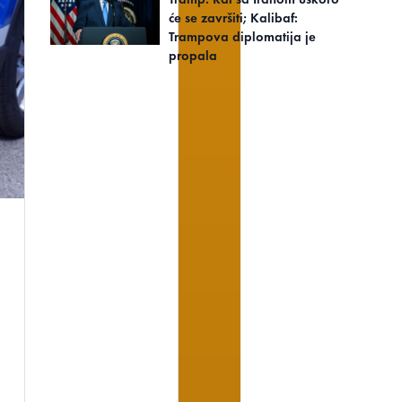
će se završiti; Kalibaf:
Trampova diplomatija je
propala