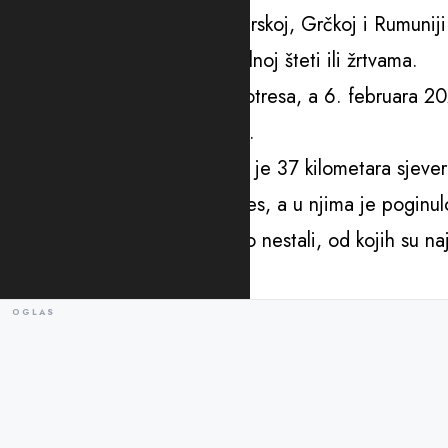
Zemljotres se osjetio i u Bugarskoj, Grčkoj i Rumuniji
Još nema podataka o eventualnoj šteti ili žrtvama.
Turska je često na meti zemljotresa, a 6. februara 202
te zemlje, sa magnitudom 7,8.
Epicentar tog zemljotresa bio je 37 kilometara sjev
Uslijedio je još jedan jak potres, a u njima je poginul
desetina ljudi koji se vode kao nestali, od kojih su n