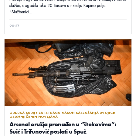
službe, dogodila oko 20 časova u naselju Kapino polje.
"Službenici...
20:37
ODLUKA SUDIJE ZA ISTRAGU NAKON SASLUŠANJA DVOJICE
OSUMNJIČENIH NOVLJANA
Arsenal oružja pronađen u “štekovima”:
Suić i Trifunović poslati u Spuž