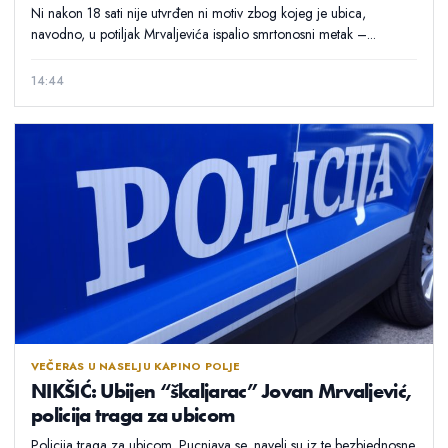
Ni nakon 18 sati nije utvrđen ni motiv zbog kojeg je ubica,
navodno, u potiljak Mrvaljevića ispalio smrtonosni metak –...
14:44
VEČERAS U NASELJU KAPINO POLJE
NIKŠIĆ: Ubijen “škaljarac” Jovan Mrvaljević,
policija traga za ubicom
Policija traga za ubicom. Pucnjava se, naveli su iz te bezbjednosne