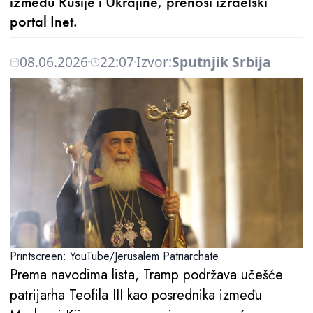
između Rusije i Ukrajine, prenosi izraelski
portal Inet.
08.06.2026
22:07
Izvor:
Sputnjik Srbija
Printscreen: YouTube/Jerusalem Patriarchate
Prema navodima lista, Tramp podržava učešće
patrijarha Teofila III kao posrednika između