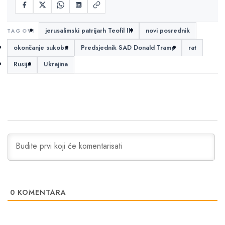
jerusalimski patrijarh Teofil III
novi posrednik
okončanje sukoba
Predsjednik SAD Donald Tramp
rat
Rusija
Ukrajina
0
KOMENTARA