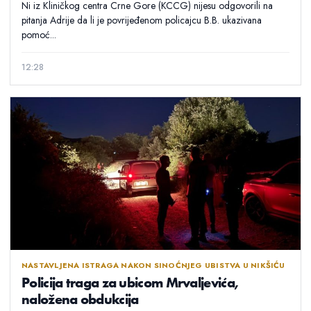
Ni iz Kliničkog centra Crne Gore (KCCG) nijesu odgovorili na
pitanja Adrije da li je povrijeđenom policajcu B.B. ukazivana
pomoć...
12:28
NASTAVLJENA ISTRAGA NAKON SINOĆNJEG UBISTVA U NIKŠIĆU
Policija traga za ubicom Mrvaljevića,
naložena obdukcija