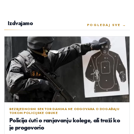
Izdvajamo
POGLEDAJ SVE →
BEZBJEDNOSNI SEKTOR DANIMA NE ODGOVARA O DOGAĐAJU
TOKOM POLICIJSKE OBUKE
Policija ćuti o ranjavanju kolege, ali traži ko
je progovorio