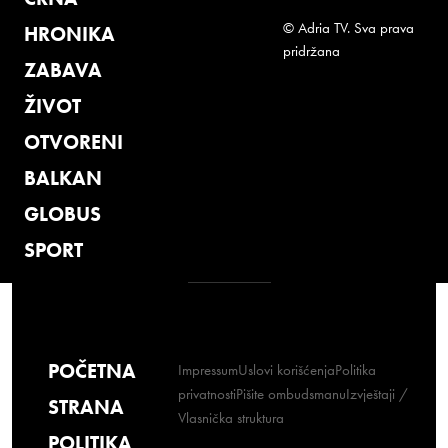
© Adria TV. Sva prava
HRONIKA
pridržana
ZABAVA
ŽIVOT
OTVORENI
BALKAN
GLOBUS
SPORT
POČETNA
Impressum
Uslovi korišćenja
Politika
privatnosti
Pišite ombudsmanu
Izvještaji /
STRANA
Vlasnička struktura
POLITIKA