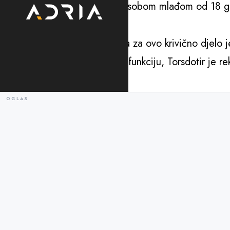
Nezakonito je imati seks sa osobom mlađom od 18 godin
zavisni od vas ili rade za vas.
Maksimalna zaprijećena kazna za ovo krivično djelo je
Uprkos ostavci na ministarsku funkciju, Torsdotir je r