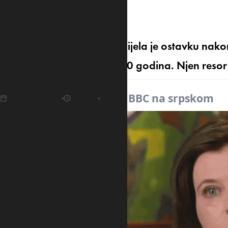
30 godina
Islandska ministarka podnijela je ostavku nakon 
tinejdžerom prije više od 30 godina. Njen resor u
23.03.2025
11:20
Izvor:
BBC na srpskom