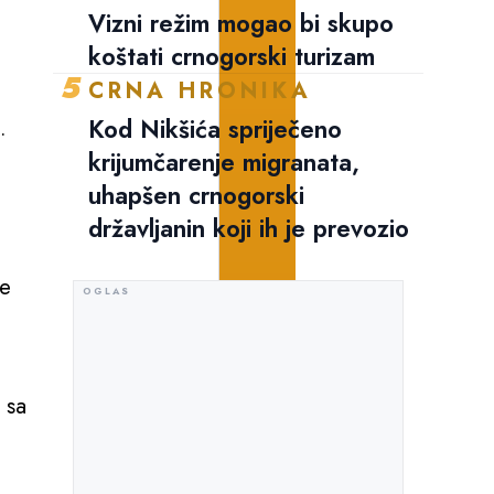
Vizni režim mogao bi skupo
koštati crnogorski turizam
5
CRNA HRONIKA
Kod Nikšića spriječeno
.
krijumčarenje migranata,
uhapšen crnogorski
državljanin koji ih je prevozio
je
 sa