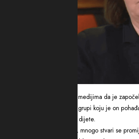
Foto: X
Astildur Loa Torsdotir rekla je medijima da je započe
godišnja savjetnica u vjerskoj grupi koju je on pohađ
Godinu dana kasnije rodila je dijete.
„Prošlo je 36 godina od tada, mnogo stvari se promije