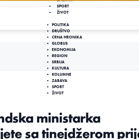
SPORT
ŽIVOT
POLITIKA
DRUŠTVO
CRNA HRONIKA
GLOBUS
EKONOMIJA
REGION
SRBIJA
KULTURA
KOLUMNE
ZABAVA
SPORT
ŽIVOT
andska ministarka
jete sa tinejdžerom prij