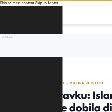
Skip to main content
Skip to footer
GLOBUS
NJEN RESOR U VLADI BIO JE - BRIGA O DJECI
Podnijela ostavku: Isl
priznala da je dobila di