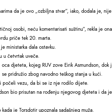
narima da je ovo „ozbiljna stvar”, iako, dodala je, nije
čnoj osobi, neću komentarisati suštinu”, rekla je ona
tvrdu priče tek 20. marta.
je ministarka dala ostavku.
u u četvrtak uveče.
ala oca djeteta, kojeg RUV zove Eirik Asmundson, dok 
ojoj se pridružio zbog navodno teškog stanja u kući.
počeli vezu, da bi se iz nje rodilo dijete.
dson bio prisutan na rođenju njegovog djeteta i da je
o kada je Torsdotir upoznala sadašnjeg muža.