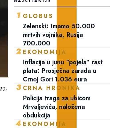
NAJČITANIJE
1
GLOBUS
Zelenski: Imamo 50.000
mrtvih vojnika, Rusija
700.000
2
EKONOMIJA
Inflacija u junu “pojela” rast
plata: Prosječna zarada u
Crnoj Gori 1.036 eura
3
CRNA HRONIKA
22-
Policija traga za ubicom
Mrvaljevića, naložena
obdukcija
4
EKONOMIJA