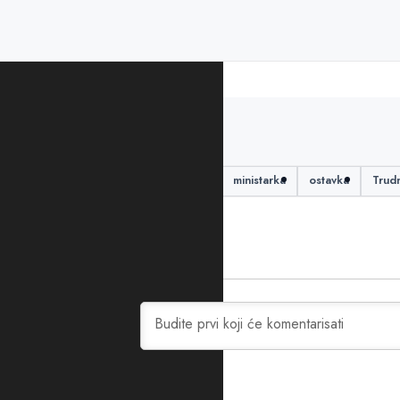
PODIJELITE ČLANAK
dijete
dječak
island
ministarka
ostavka
Trud