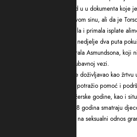
Agencija piše da je imala uvid u u dokumenta koje 
kojima je tražio pristup njegovom sinu, ali da je Torsd
Za sve to vrijeme, ona je tražila i primala isplate al
Asmundsonov rođak je prošle nedjelje dva puta pokuša
Novinska agencija je kontaktirala Asmundsona, koji nij
dosadašnja ministarka bili u ljubavnoj vezi.
Rekao je i da sebe nikada nije doživljavao kao žrtvu u
ranom periodu života kada je potražio pomoć i podrš
Djetinjstvo, a posebno tinejdžerske godine, kao i situ
Na Islandu se ljudi mlađi od 18 godina smatraju dje
Prema zakonima, za pristanak na seksualni odnos granic
propis.