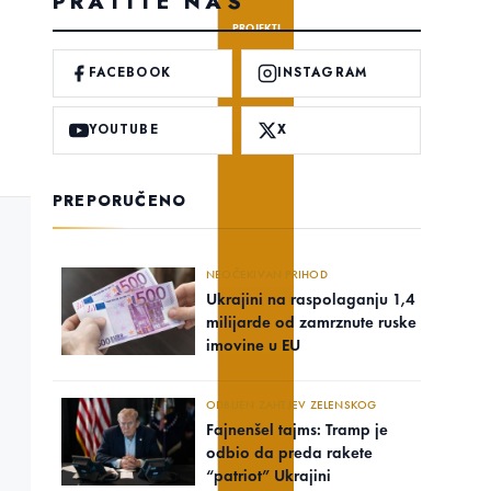
PRATITE NAS
PROJEKTI
FACEBOOK
INSTAGRAM
YOUTUBE
X
PREPORUČENO
NEOČEKIVAN PRIHOD
Ukrajini na raspolaganju 1,4
milijarde od zamrznute ruske
imovine u EU
ODBIJEN ZAHTJEV ZELENSKOG
Fajnenšel tajms: Tramp je
odbio da preda rakete
“patriot” Ukrajini