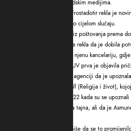
rekla je 58-godišnjakinja islandskim medijima.
Islandska premijerka Kristrun Frostadotir rekla je novi
upoznata više od drugih ljudi o cijelom slučaju.
„Ovo je veoma lična stvar [i] iz poštovanja prema doti
Prema listu Visir, Frostadotir je rekla da je dobila po
Odmah je pozvala Torsdotir u njenu kancelariju, gdje 
Islandska novinska agencija RUV prva je objavila prič
Torsdotir je otkrila u intervjuu agenciji da je upozn
radila u vjerskoj grupi Trú og líf (Religija i život), k
On je imao 15 godina, a ona 22 kada su se upoznali i 
RUV izvještava da je veza bila tajna, ali da je Asmun
njim proveo prvu godinu.
Međutim, novinska agencija piše da se to promijenil