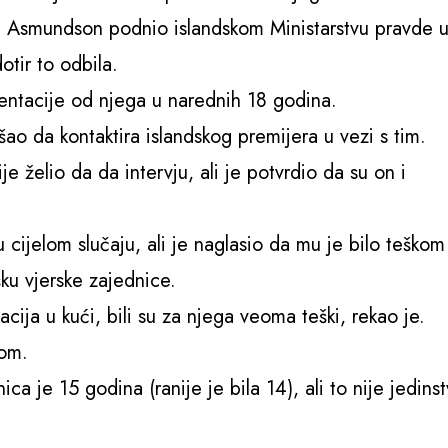
je Asmundson podnio islandskom Ministarstvu pravde 
otir to odbila.
imentacije od njega u narednih 18 godina.
o da kontaktira islandskog premijera u vezi s tim.
e želio da da intervju, ali je potvrdio da su on i
 cijelom slučaju, ali je naglasio da mu je bilo teškom
ku vjerske zajednice.
acija u kući, bili su za njega veoma teški, rekao je.
com.
a je 15 godina (ranije je bila 14), ali to nije jedins