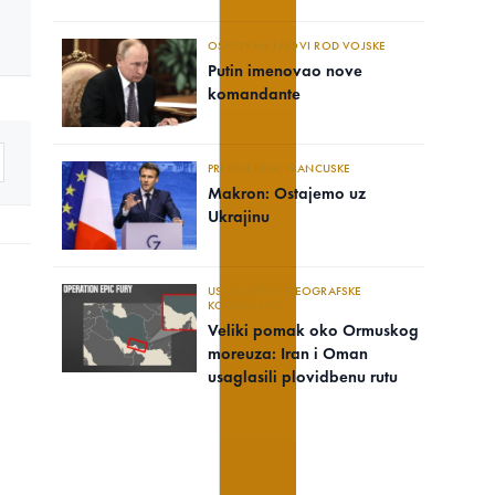
OSNOVAN I NOVI ROD VOJSKE
Putin imenovao nove
komandante
PREDSJEDNIK FRANCUSKE
Makron: Ostajemo uz
Ukrajinu
USAGLAŠENE GEOGRAFSKE
KOORDINATE
Veliki pomak oko Ormuskog
moreuza: Iran i Oman
usaglasili plovidbenu rutu