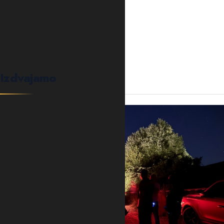
0
KOMENTARA
Izdvajamo