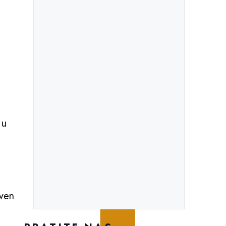
u
 u
tven