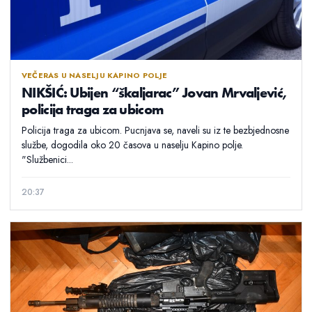
VEČERAS U NASELJU KAPINO POLJE
NIKŠIĆ: Ubijen “škaljarac” Jovan Mrvaljević,
policija traga za ubicom
Policija traga za ubicom. Pucnjava se, naveli su iz te bezbjednosne
službe, dogodila oko 20 časova u naselju Kapino polje.
"Službenici...
20:37