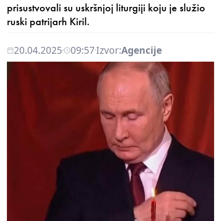
prisustvovali su uskršnjoj liturgiji koju je služio
ruski patrijarh Kiril.
20.04.2025
09:57
Izvor:
Agencije