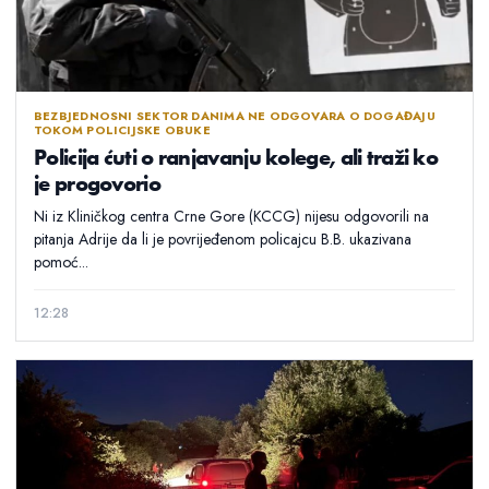
BEZBJEDNOSNI SEKTOR DANIMA NE ODGOVARA O DOGAĐAJU
TOKOM POLICIJSKE OBUKE
Policija ćuti o ranjavanju kolege, ali traži ko
je progovorio
Ni iz Kliničkog centra Crne Gore (KCCG) nijesu odgovorili na
pitanja Adrije da li je povrijeđenom policajcu B.B. ukazivana
pomoć...
12:28