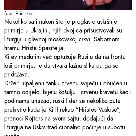
foto: Printskrin
Nekoliko sati nakon što je proglasio uskršnje
primirje u Ukrajini, njih dvojica prisustvovali su
liturgiji u glavnoj moskovskoj crkvi, Sabornom
hramu Hrista Spasitelja.
Kijev međutim već optužuje Rusiju da na frontu
krši primirje, te da stvara lažnu sliku da ga se
pridržava.
Držeći upaljenu tanku crvenu svijeću i obučen u
tamno odijelo, bijelu košulju i crvenu kravatu kao i
godinama unazad, ruski lider se nekoliko puta
prekrstio kada je Kiril rekao “Hristos Vaskrse”,
prenosi Rojters na svom sajtu, dodajući da
liturgija na Uskrs tradicionalno počinje u subotu