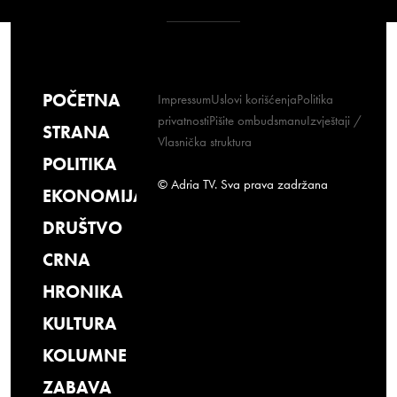
POČETNA
Impressum
Uslovi korišćenja
Politika
privatnosti
Pišite ombudsmanu
Izvještaji /
STRANA
Vlasnička struktura
POLITIKA
© Adria TV. Sva prava zadržana
EKONOMIJA
DRUŠTVO
CRNA
HRONIKA
KULTURA
KOLUMNE
ZABAVA