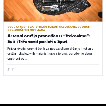
ODLUKA SUDIJE ZA ISTRAGU NAKON SASLUŠANJA DVOJICE
OSUMNJIČENIH NOVLJANA
Arsenal oružja pronađen u “štekovima”:
Suić i Trifunović poslati u Spuž
Pritvor dvojici osumnjičenih za nedozvoljeno držanje i nošenje
oružja i eksplozivnih materija, navela je ona, određen je zbog
opasnosti od...
21:41