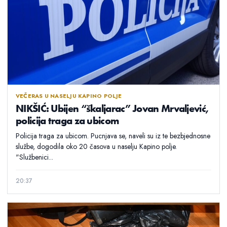
VEČERAS U NASELJU KAPINO POLJE
NIKŠIĆ: Ubijen “škaljarac” Jovan Mrvaljević,
policija traga za ubicom
Policija traga za ubicom. Pucnjava se, naveli su iz te bezbjednosne
službe, dogodila oko 20 časova u naselju Kapino polje.
"Službenici...
20:37