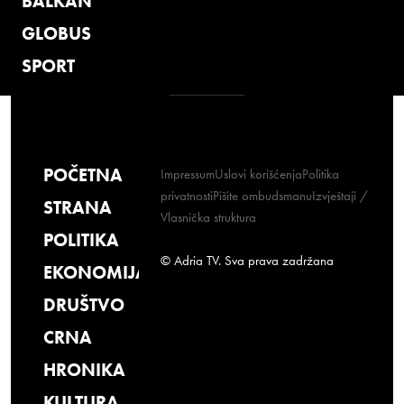
BALKAN
GLOBUS
SPORT
POČETNA
Impressum
Uslovi korišćenja
Politika
privatnosti
Pišite ombudsmanu
Izvještaji /
STRANA
Vlasnička struktura
POLITIKA
© Adria TV. Sva prava zadržana
EKONOMIJA
DRUŠTVO
CRNA
HRONIKA
KULTURA