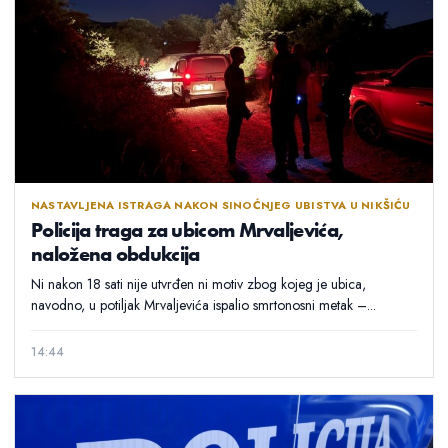
NASTAVLJENA ISTRAGA NAKON SINOĆNJEG UBISTVA U NIKŠIĆU
Policija traga za ubicom Mrvaljevića,
naložena obdukcija
Ni nakon 18 sati nije utvrđen ni motiv zbog kojeg je ubica,
navodno, u potiljak Mrvaljevića ispalio smrtonosni metak –...
14:44