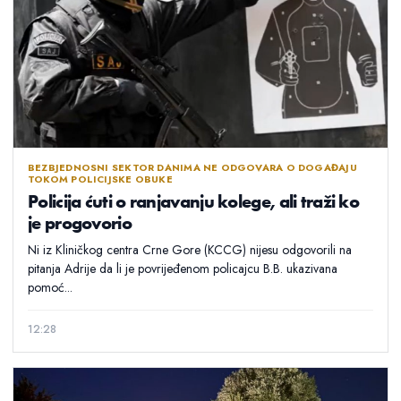
BEZBJEDNOSNI SEKTOR DANIMA NE ODGOVARA O DOGAĐAJU
TOKOM POLICIJSKE OBUKE
Policija ćuti o ranjavanju kolege, ali traži ko
je progovorio
Ni iz Kliničkog centra Crne Gore (KCCG) nijesu odgovorili na
pitanja Adrije da li je povrijeđenom policajcu B.B. ukazivana
pomoć...
12:28