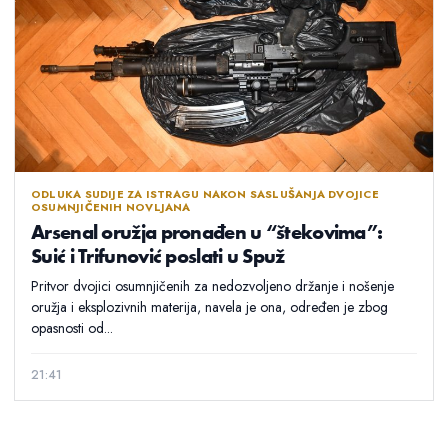
ODLUKA SUDIJE ZA ISTRAGU NAKON SASLUŠANJA DVOJICE
OSUMNJIČENIH NOVLJANA
Arsenal oružja pronađen u “štekovima”:
Suić i Trifunović poslati u Spuž
Pritvor dvojici osumnjičenih za nedozvoljeno držanje i nošenje
oružja i eksplozivnih materija, navela je ona, određen je zbog
opasnosti od...
21:41