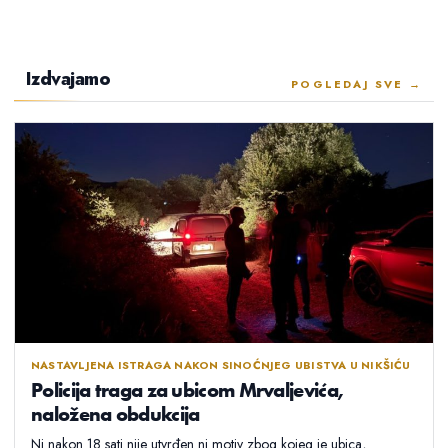
Izdvajamo
POGLEDAJ SVE →
NASTAVLJENA ISTRAGA NAKON SINOĆNJEG UBISTVA U NIKŠIĆU
Policija traga za ubicom Mrvaljevića,
naložena obdukcija
Ni nakon 18 sati nije utvrđen ni motiv zbog kojeg je ubica,