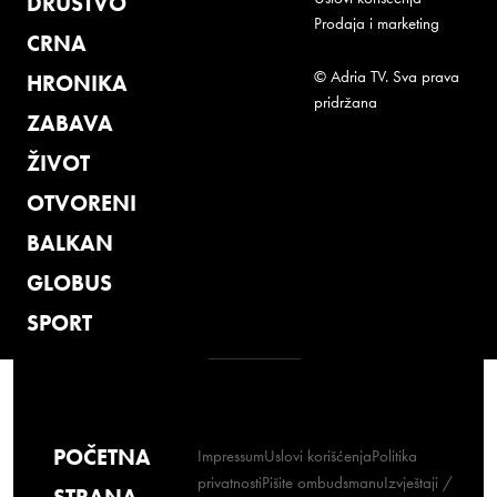
DRUŠTVO
Prodaja i marketing
CRNA
© Adria TV. Sva prava
HRONIKA
pridržana
ZABAVA
ŽIVOT
OTVORENI
BALKAN
GLOBUS
SPORT
POČETNA
Impressum
Uslovi korišćenja
Politika
privatnosti
Pišite ombudsmanu
Izvještaji /