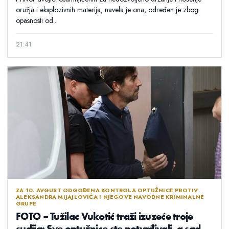
oružja i eksplozivnih materija, navela je ona, određen je zbog
opasnosti od...
21:41
ZA 10. AVGUST ODGOĐENA KONTROLA OPTUŽNICE PROTIV
ALEKSANDRA MIJAJLOVIĆA I NJEGOVE NAVODNE KRIMINALNE
GRUPE
FOTO – Tužilac Vukotić traži izuzeće troje
sudija: Sve optužnice ste potvrđivali, a sad