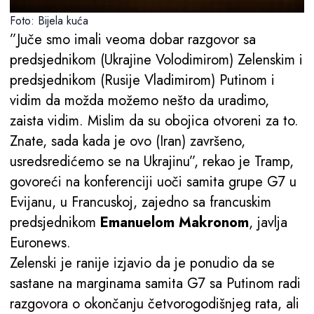
Foto: Bijela kuća
”Juče smo imali veoma dobar razgovor sa
predsjednikom (Ukrajine Volodimirom) Zelenskim i
predsjednikom (Rusije Vladimirom) Putinom i
vidim da možda možemo nešto da uradimo,
zaista vidim. Mislim da su obojica otvoreni za to.
Znate, sada kada je ovo (Iran) završeno,
usredsredićemo se na Ukrajinu”, rekao je Tramp,
govoreći na konferenciji uoči samita grupe G7 u
Evijanu, u Francuskoj, zajedno sa francuskim
predsjednikom
Emanuelom Makronom
, javlja
Euronews.
Zelenski je ranije izjavio da je ponudio da se
sastane na marginama samita G7 sa Putinom radi
razgovora o okončanju četvorogodišnjeg rata, ali