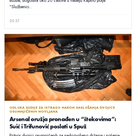
službe, dogodila oko 20 časova u naselju Kapino polje.
"Službenici...
20:37
ODLUKA SUDIJE ZA ISTRAGU NAKON SASLUŠANJA DVOJICE
OSUMNJIČENIH NOVLJANA
Arsenal oružja pronađen u “štekovima”:
Suić i Trifunović poslati u Spuž
Pritvor dvojici osumnjičenih za nedozvoljeno držanje i nošenje