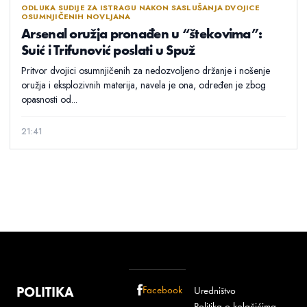
ODLUKA SUDIJE ZA ISTRAGU NAKON SASLUŠANJA DVOJICE
OSUMNJIČENIH NOVLJANA
Arsenal oružja pronađen u “štekovima”:
Suić i Trifunović poslati u Spuž
Pritvor dvojici osumnjičenih za nedozvoljeno držanje i nošenje
oružja i eksplozivnih materija, navela je ona, određen je zbog
opasnosti od...
21:41
POLITIKA
Facebook
Uredništvo
Politika o kolačićima