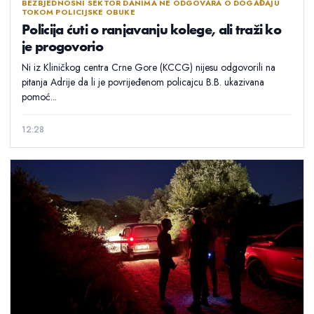
BEZBJEDNOSNI SEKTOR DANIMA NE ODGOVARA O DOGAĐAJU
TOKOM POLICIJSKE OBUKE
Policija ćuti o ranjavanju kolege, ali traži ko
je progovorio
Ni iz Kliničkog centra Crne Gore (KCCG) nijesu odgovorili na
pitanja Adrije da li je povrijeđenom policajcu B.B. ukazivana
pomoć...
12:28