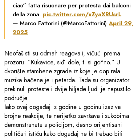
ciao” fatta risuonare per protesta dai balconi
della zona.
pic.twitter.com/xZyaXRUsrL
— Marco Fattorini (@MarcoFattorini)
April 29,
2025
Neofašisti su odmah reagovali, vičući prema
prozoru: “Kukavice, siđi dole, ti si go*no.” U
dvorište stambene zgrade iz koje je dopirala
muzika bačena je i petarda. Tada su organizatori
prekinuli proteste i dvije hiljade ljudi je napustilo
područje.
Iako ovaj događaj iz godine u godinu izaziva
brojne reakcije, te nerijetko završava i sukobima
demonstranata s policijom, desno orijentisani
političari ističu kako događaj ne bi trebao biti