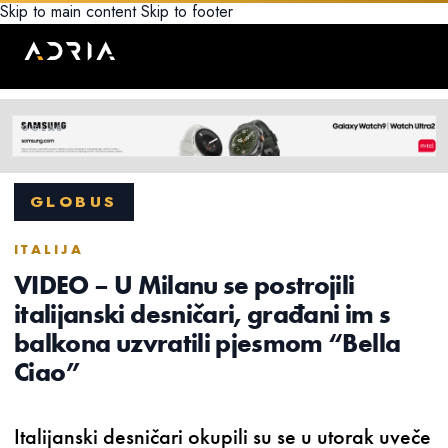
Skip to main content
Skip to footer
GLOBUS
ITALIJA
VIDEO – U Milanu se postrojili
italijanski desničari, građani im s
balkona uzvratili pjesmom “Bella
Ciao”
Italijanski desničari okupili su se u utorak uveče