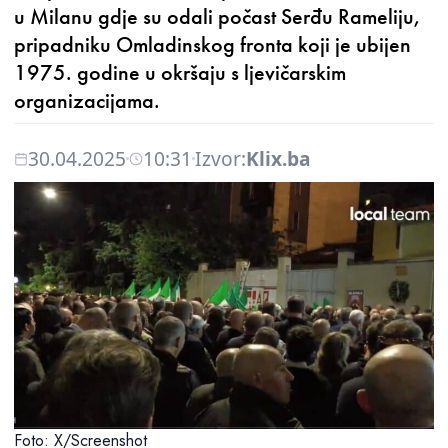
u Milanu gdje su odali počast Serđu Rameliju,
pripadniku Omladinskog fronta koji je ubijen
1975. godine u okršaju s ljevičarskim
organizacijama.
30.04.2025
10:31
Izvor:
Klix.ba
Foto: X/Screenshot