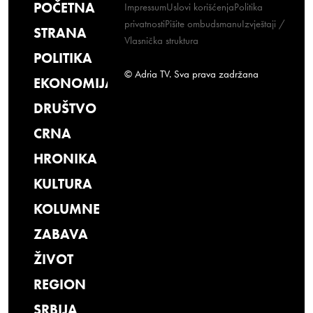
POČETNA
Impressum
Uslovi korišćenja
Politika
privatnosti
Pišite ombudsmanu
Izvještaji /
STRANA
Vlasnička struktura
POLITIKA
© Adria TV. Sva prava zadržana
EKONOMIJA
DRUŠTVO
CRNA
HRONIKA
KULTURA
KOLUMNE
ZABAVA
ŽIVOT
REGION
SRBIJA