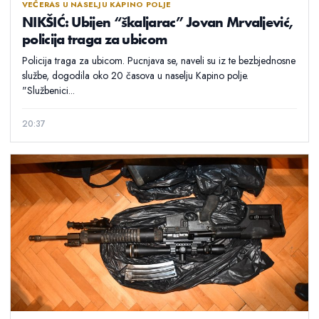
VEČERAS U NASELJU KAPINO POLJE
NIKŠIĆ: Ubijen “škaljarac” Jovan Mrvaljević,
policija traga za ubicom
Policija traga za ubicom. Pucnjava se, naveli su iz te bezbjednosne
službe, dogodila oko 20 časova u naselju Kapino polje.
"Službenici...
20:37