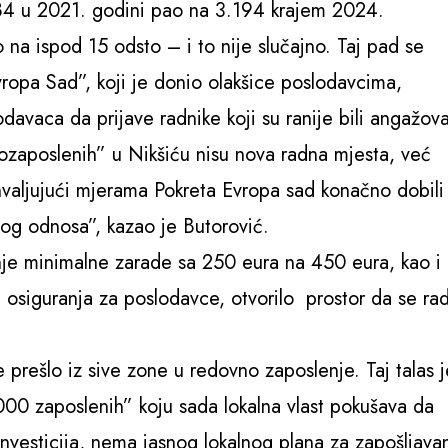
384 u 2021. godini pao na 3.194 krajem 2024.
na ispod 15 odsto – i to nije slučajno. Taj pad se
opa Sad”, koji je donio olakšice poslodavcima,
davaca da prijave radnike koji su ranije bili angažov
vozaposlenih” u Nikšiću nisu nova radna mjesta, već
ahvaljujući mjerama Pokreta Evropa sad konačno dobili
nog odnosa”, kazao je Butorović.
je minimalne zarade sa 250 eura na 450 eura, kao i
osiguranja za poslodavce, otvorilo prostor da se ra
prešlo iz sive zone u redovno zaposlenje. Taj talas j
5.000 zaposlenih” koju sada lokalna vlast pokušava da
investicija, nema jasnog lokalnog plana za zapošljava