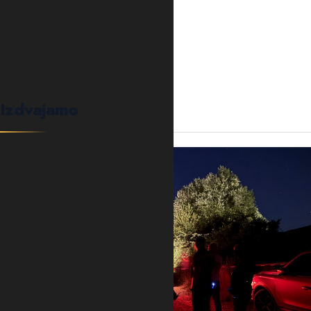
0
KOMENTARA
Izdvajamo