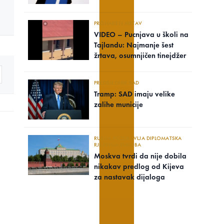
PRONAĐEN MRTAV
VIDEO – Pucnjava u školi na
Tajlandu: Najmanje šest
žrtava, osumnjičen tinejdžer
PREDSJEDNIK SAD
Tramp: SAD imaju velike
zalihe municije
RUSIJA POZDRAVLJA DIPLOMATSKA
RJEŠENJA SUKOBA
Moskva tvrdi da nije dobila
nikakav predlog od Kijeva
za nastavak dijaloga