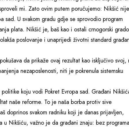
 sproveli mi. Zato ovim putem poručujemo: Nikšić nij
opa sad. U svakom gradu gdje se sprovodio program
ja plata. Nikšić je, baš kao i ostali crnogorski grado
a olakša poslovanje i unaprijedi životni standard građa
okušava da prikaže ovaj rezultat kao isključivo svoj, 
manjenja nezaposlenosti, niti je pokrenula sistemsku
politike koju vodi Pokret Evropa sad. Građani Nikšić
ltat naše reforme. To je naša borba protiv sive
š doprinos svakom radniku koji je danas prijavljen,
ra u Nikšiću, važno je da građani znaju: bez program