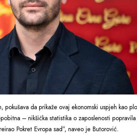
, pokušava da prikaže ovaj ekonomski uspjeh kao pl
epobitna – nikšićka statistika o zaposlenosti popravila
e kreirao Pokret Evropa sad”, naveo je Butorović.