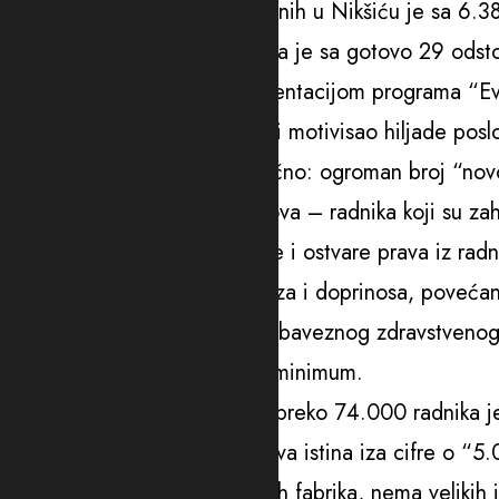
Kako je rekao, broj nezaposlenih u Nikšiću je sa 6.
“Stopa nezaposlenosti snižena je sa gotovo 29 odsto 
vremenski poklapa sa implementacijom programa “Evr
povećanje minimalne zarade i motivisao hiljade poslo
u sivoj zoni. Upravo to je ključno: ogroman broj “no
formalizacija postojećih poslova – radnika koji su z
šansu da uđu u legalne tokove i ostvare prava iz rad
Navodi da je smanjenje poreza i doprinosa, povećan
ukidanje opterećenja poput obaveznog zdravstvenog 
“na crno” konačno svede na minimum.
“Na nivou cijele Crne Gore, preko 74.000 radnika je 
zahvatio i Nikšić – i to je prava istina iza cifre o “
prisvoji kao svoju. Nema novih fabrika, nema velikih 