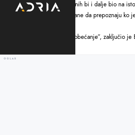
“Evropa Sad”, broj nezaposlenih bi i dalje bio na ist
Zato, kaže, pozivaju sve građane da prepoznaju ko je
tuđim rezultatima.
“Evropa sad – rezultat, a ne obećanje”, zaključio je 