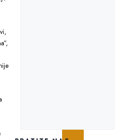
e
vi,
na”,
nije
a
a