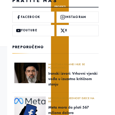
PRATITE NAS
PROJEKTI
FACEBOOK
INSTAGRAM
YOUTUBE
X
PREPORUČENO
MODŽTABA HAMNEI NIJE SE
POJAVLJIVAO..
Iranski izvori: Vrhovni vjerski
vođa u izuzetno kritičnom
stanju
UGROZILA BEZBJEDNOST DJECE NA
INTERNETU
Meta mora da plati 567
miliona dolara