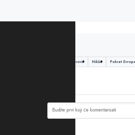
PODIJELITE ČLANAK
Lokalni izbori
Milutin Butorović
Nikšić
Pokret Evrop