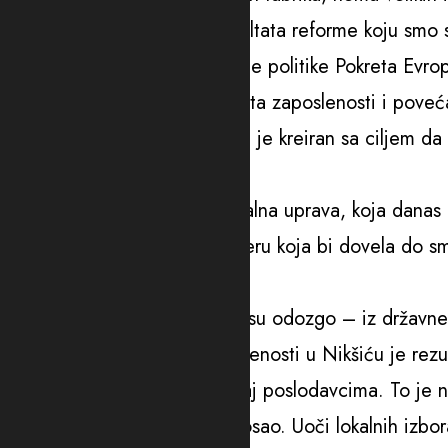
– ali zato ima konkretnih rezultata reforme koju smo
izuzetak, već ogledalo državne politike Pokreta Evr
“Evropa Sad”, došlo je do rasta zaposlenosti i povećan
iskoristio plodove sistema koji je kreiran sa ciljem d
kaže Butorović u saopštenju.
Prema njegovim riječima, lokalna uprava, koja danas p
inicirala ni jednu suštinsku mjeru koja bi dovela do s
borbu protiv sive ekonomije.
“Sve ključne promjene došle su odozgo – iz državne 
zaslužuju istinu: pad nezaposlenosti u Nikšiću je rezu
ekonomije. To je naš podsticaj poslodavcima. To je na
osiguran i ponosan na svoj posao. Uoči lokalnih izbo