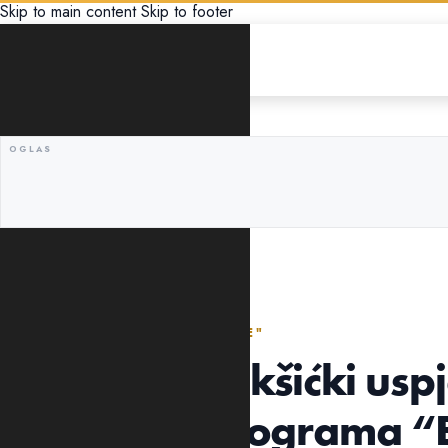
Skip to main content
Skip to footer
POLITIKA
"REZULTAT, A NE OBEĆANJE"
Butorović: Nikšićki uspj
je rezultat programa 