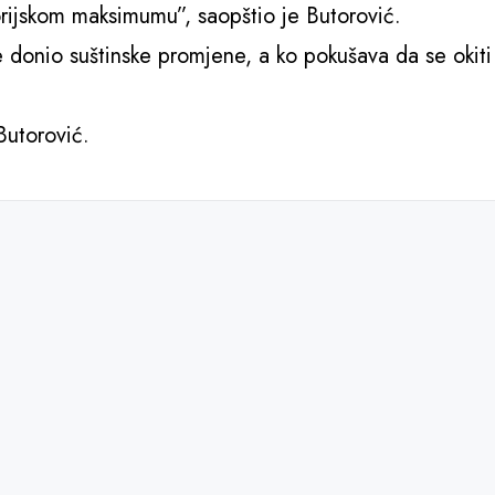
orijskom maksimumu”, saopštio je Butorović.
 donio suštinske promjene, a ko pokušava da se okiti
Butorović.