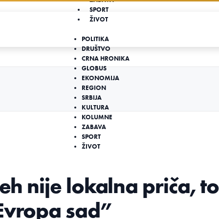
SPORT
ŽIVOT
POLITIKA
DRUŠTVO
CRNA HRONIKA
GLOBUS
EKONOMIJA
REGION
SRBIJA
KULTURA
KOLUMNE
ZABAVA
SPORT
ŽIVOT
eh nije lokalna priča, t
“Evropa sad”