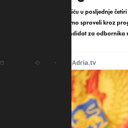
Pad nezaposlenosti u Nikšiću u posljednje četiri
ekonomskih reformi koje smo sproveli kroz pro
ministar bez portfelja i kandidat za odbornika n
Butorović.
09.04.2025
10:55
Izvor:
Adria.tv