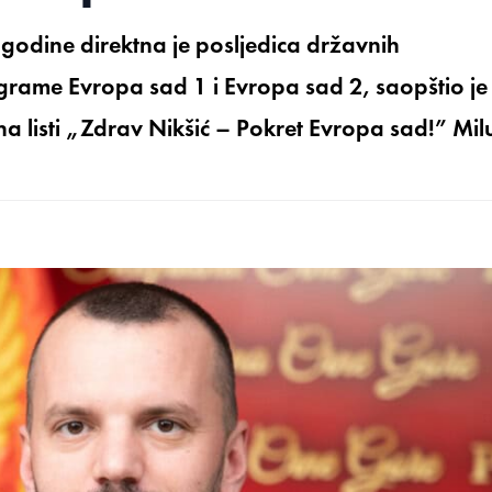
 godine direktna je posljedica državnih
grame Evropa sad 1 i Evropa sad 2, saopštio je
a listi „Zdrav Nikšić – Pokret Evropa sad!” Milu