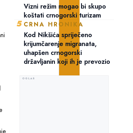
Vizni režim mogao bi skupo
koštati crnogorski turizam
5
CRNA HRONIKA
Kod Nikšića spriječeno
ani
krijumčarenje migranata,
uhapšen crnogorski
državljanin koji ih je prevozio
d
e
nje