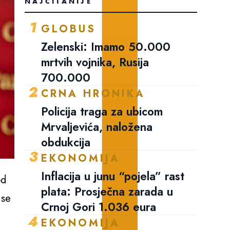
NAJČITANIJE
1
GLOBUS
Zelenski: Imamo 50.000
mrtvih vojnika, Rusija
700.000
2
CRNA HRONIKA
Policija traga za ubicom
Mrvaljevića, naložena
obdukcija
3
EKONOMIJA
Inflacija u junu “pojela” rast
od
plata: Prosječna zarada u
 se
Crnoj Gori 1.036 eura
4
EKONOMIJA