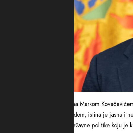
Foto: PES
“Iako lokalna vlast, predvođena Markom Kovačevićem
svojih odluka i upravljanja gradom, istina je jasna i n
zahvaljujući viziji i hrabrosti državne politike koju j