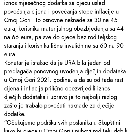
iznos mjesečnog dodatka za djecu usled
povećanja cijena i povećanja stope inflacije u
Crnoj Gori i to osnovne naknade sa 30 na 45
eura, korisnika materijalnog obezbjeđenja sa 44
na 66 eura, pa sve do djece bez roditeljskog
staranja i korisnika lične invalidnine sa 60 na 90
eura.
Konatar je istakao da je URA bila jedan od
predlagača ponovnog uvođenja dječjih dodataka
u Crnoj Gori 2021. godine, a da su od tada rast
cijena i inflacija prilično obezvrijedili iznos
dječjih dodataka i upravo je to najbolji razlog
zašto je trabalo povećati naknade za dječije
dodatke.
“Očekujemo podršku svih poslanika u Skupštini
kako bi djeca u Crnoj Gori i njihovi roditelji dobili