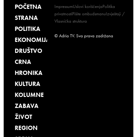
POČETNA
Impressum
Uslovi korišćenja
Politika
privatnosti
Pišite ombudsmanu
Izvještaji /
STRANA
Vlasnička struktura
POLITIKA
© Adria TV. Sva prava zadržana
EKONOMIJA
DRUŠTVO
CRNA
HRONIKA
KULTURA
KOLUMNE
ZABAVA
ŽIVOT
REGION