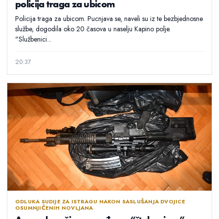
policija traga za ubicom
Policija traga za ubicom. Pucnjava se, naveli su iz te bezbjednosne
službe, dogodila oko 20 časova u naselju Kapino polje.
"Službenici...
20:37
ODLUKA SUDIJE ZA ISTRAGU NAKON SASLUŠANJA DVOJICE
OSUMNJIČENIH NOVLJANA