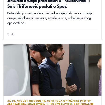
Arsenal oružja pronađen u “štekovima”:
Suić i Trifunović poslati u Spuž
Pritvor dvojici osumnjičenih za nedozvoljeno držanje i nošenje
oružja i eksplozivnih materija, navela je ona, određen je zbog
opasnosti od...
21:41
ZA 10. AVGUST ODGOĐENA KONTROLA OPTUŽNICE PROTIV
ALEKSANDRA MIJAJLOVIĆA I NJEGOVE NAVODNE KRIMINALNE