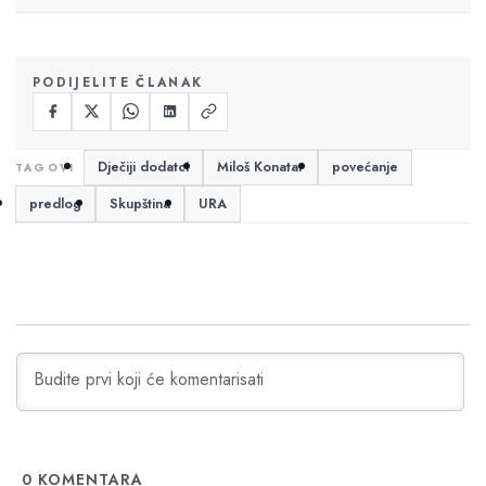
PODIJELITE ČLANAK
Dječiji dodatci
Miloš Konatar
povećanje
predlog
Skupština
URA
0
KOMENTARA