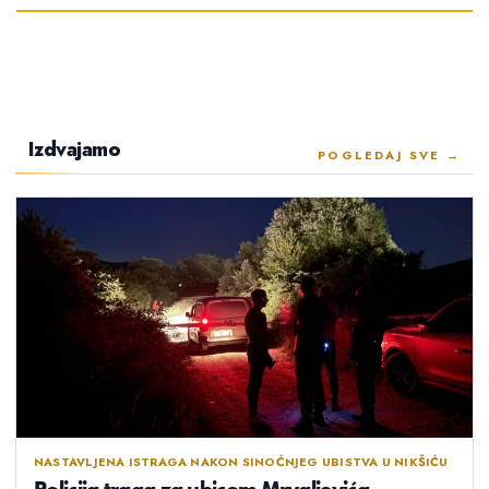
Izdvajamo
POGLEDAJ SVE →
NASTAVLJENA ISTRAGA NAKON SINOĆNJEG UBISTVA U NIKŠIĆU
Policija traga za ubicom Mrvaljevića,