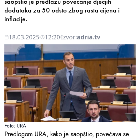
saopštio je predlažu povećanje dječjih
dodataka za 50 odsto zbog rasta cijena i
inflacije.
18.03.2025
12:20
Izvor:
adria.tv
Foto: URA
Predlogom URA, kako je saopštio, povećava se