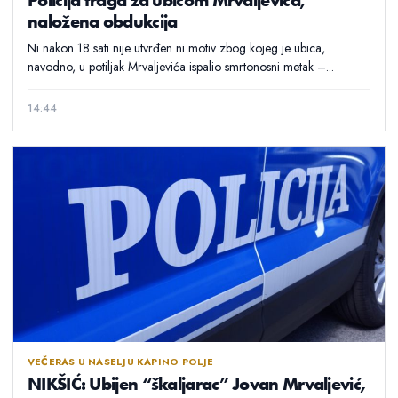
naložena obdukcija
Ni nakon 18 sati nije utvrđen ni motiv zbog kojeg je ubica,
navodno, u potiljak Mrvaljevića ispalio smrtonosni metak –...
14:44
VEČERAS U NASELJU KAPINO POLJE
NIKŠIĆ: Ubijen “škaljarac” Jovan Mrvaljević,