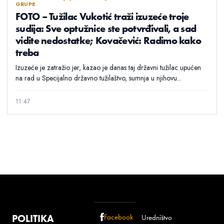
GRUPE
FOTO – Tužilac Vukotić traži izuzeće troje
sudija: Sve optužnice ste potvrđivali, a sad
vidite nedostatke; Kovačević: Radimo kako
treba
Izuzeće je zatražio jer, kazao je danas taj državni tužilac upućen
na rad u Specijalno državno tužilaštvo, sumnja u njihovu...
11:47
POLITIKA
Facebook
Uredništvo