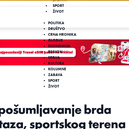
SPORT
ŽIVOT
POLITIKA
DRUŠTVO
CRNA HRONIKA
GLOBUS
EKONOMIJA
REGION
SRBIJA
KULTURA
KOLUMNE
ZABAVA
SPORT
ŽIVOT
 pošumljavanje brda
staza, sportskog terena