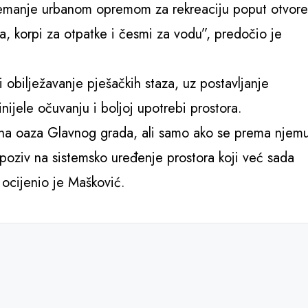
remanje urbanom opremom za rekreaciju poput otvor
pa, korpi za otpatke i česmi za vodu”, predočio je
 obilježavanje pješačkih staza, uz postavljanje
inijele očuvanju i boljoj upotrebi prostora.
ena oaza Glavnog grada, ali samo ako se prema njem
poziv na sistemsko uređenje prostora koji već sada
, ocijenio je Mašković.