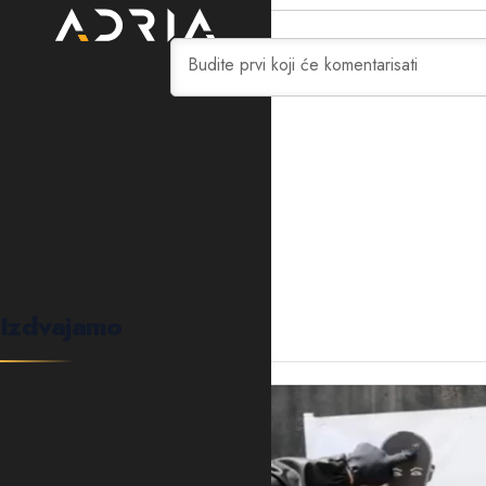
0
KOMENTARA
Izdvajamo