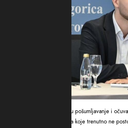
Miloš Mašković
“Predložene mjere obuhvataju pošumljavanje i očuvan
označavanje biciklističkih traka koje trenutno ne post