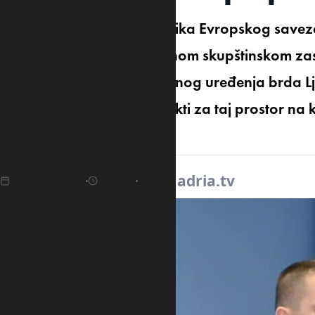
Predsjednik Kluba odbornika Evropskog saveza
najavio je da će na narednom skupštinskom zasij
revitalizacije i infrastrukturnog uređenja brd
predvidjeli konkretni projekti za taj prostor na
šetača.
23.04.2025
10:09
Izvor:
adria.tv