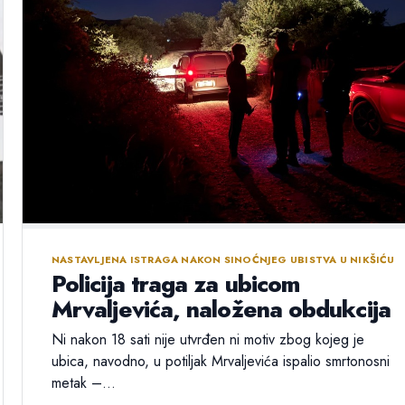
NASTAVLJENA ISTRAGA NAKON SINOĆNJEG UBISTVA U NIKŠIĆU
Policija traga za ubicom
Mrvaljevića, naložena obdukcija
Ni nakon 18 sati nije utvrđen ni motiv zbog kojeg je
ubica, navodno, u potiljak Mrvaljevića ispalio smrtonosni
metak –...