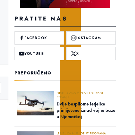
PRATITE NAS
FACEBOOK
INSTAGRAM
YOUTUBE
X
PREPORUČENO
NISU JAVNO OKRIVILI NIJEDNU
STRANU..
Dvije bespilotne letjelice
primijećene iznad vojne baze
u Njemačkoj
LETJELICA NIJE IDENTIFIKOVANA