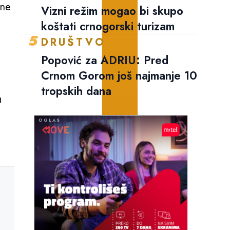
ene
Vizni režim mogao bi skupo
koštati crnogorski turizam
5
DRUŠTVO
Popović za ADRIU: Pred
Crnom Gorom još najmanje 10
tropskih dana
u