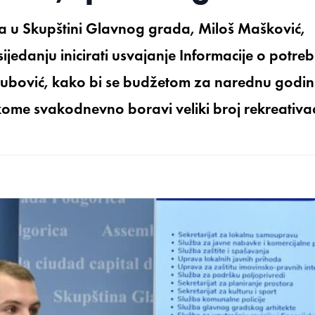
 u Skupštini Glavnog grada, Miloš Mašković,
edanju inicirati usvajanje Informacije o potreb
a Ljubović, kako bi se budžetom za narednu godi
 kome svakodnevno boravi veliki broj rekreativac