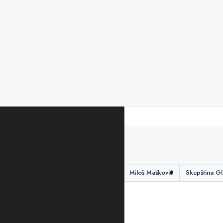
PODIJELITE ČLANAK
Evropski savez
ljubović
Miloš Mašković
Skupština G