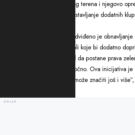
uređenje postojećeg sportskog terena i njegovo op
teretane i mobilijara, kao i postavljanje dodatnih klu
Mašković.
Prema njegovim riječima, predviđeno je obnavljanje i
edukativnih i informativnih tabli koje bi dodatno dopr
“Brdo Ljubović ima potencijal da postane prava zel
odnosimo odgovorno i dugoročno. Ova inicijativa je 
znači mnogo ljudima, ali koji može značiti još i više”