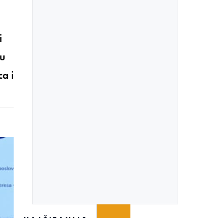
i
nu
a i