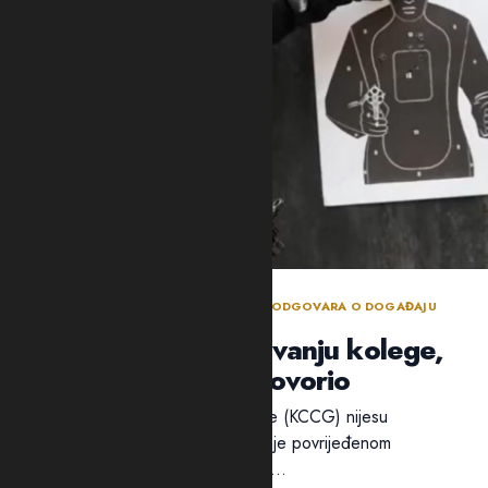
BEZBJEDNOSNI SEKTOR DANIMA NE ODGOVARA O DOGAĐAJU
TOKOM POLICIJSKE OBUKE
Policija ćuti o ranjavanju kolege,
ali traži ko je progovorio
Ni iz Kliničkog centra Crne Gore (KCCG) nijesu
odgovorili na pitanja Adrije da li je povrijeđenom
policajcu B.B. ukazivana pomoć...