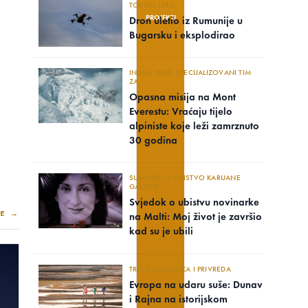
TOKOM LETA
PROJEKTI
Dron uletio iz Rumunije u
Bugarsku i eksplodirao
INDIJA TRAŽI SPECIJALIZOVANI TIM
ZA..
Opasna misija na Mont
Everestu: Vraćaju tijelo
alpiniste koje leži zamrznuto
30 godina
SUĐENJE ZA UBISTVO KARUANE
GALICIJE
Svjedok o ubistvu novinarke
E →
na Malti: Moj život je završio
kad su je ubili
TRPE ENERGETIKA I PRIVREDA
Evropa na udaru suše: Dunav
i Rajna na istorijskom