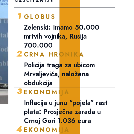
NAJČITANIJE
1
GLOBUS
Zelenski: Imamo 50.000
mrtvih vojnika, Rusija
700.000
2
CRNA HRONIKA
Policija traga za ubicom
Mrvaljevića, naložena
obdukcija
3
EKONOMIJA
Inflacija u junu “pojela” rast
plata: Prosječna zarada u
Crnoj Gori 1.036 eura
m
4
EKONOMIJA