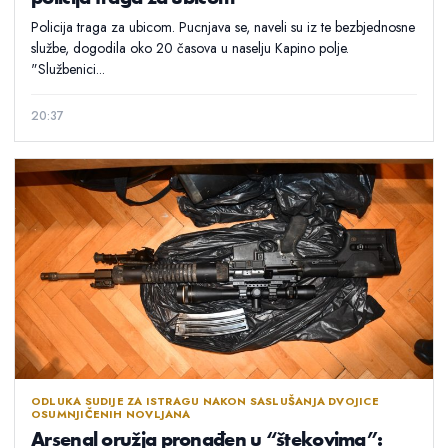
Policija traga za ubicom. Pucnjava se, naveli su iz te bezbjednosne
službe, dogodila oko 20 časova u naselju Kapino polje.
"Službenici...
20:37
ODLUKA SUDIJE ZA ISTRAGU NAKON SASLUŠANJA DVOJICE
OSUMNJIČENIH NOVLJANA
Arsenal oružja pronađen u “štekovima”: