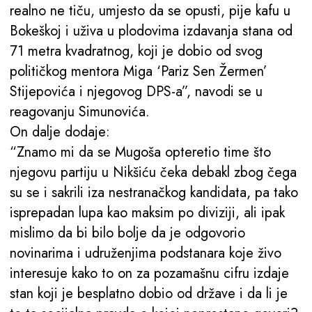
realno ne tiču, umjesto da se opusti, pije kafu u
Bokeškoj i uživa u plodovima izdavanja stana od
71 metra kvadratnog, koji je dobio od svog
političkog mentora Miga ‘Pariz Sen Žermen’
Stijepovića i njegovog DPS-a”, navodi se u
reagovanju Simunovića.
On dalje dodaje:
“Znamo mi da se Mugoša opteretio time što
njegovu partiju u Nikšiću čeka debakl zbog čega
su se i sakrili iza nestranačkog kandidata, pa tako
isprepadan lupa kao maksim po diviziji, ali ipak
mislimo da bi bilo bolje da je odgovorio
novinarima i udruženjima podstanara koje živo
interesuje kako to on za pozamašnu cifru izdaje
stan koji je besplatno dobio od države i da li je