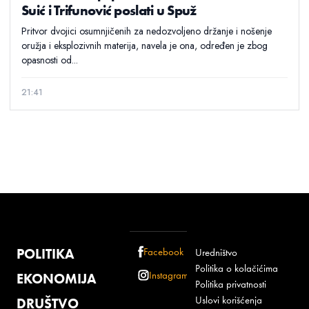
Suić i Trifunović poslati u Spuž
Pritvor dvojici osumnjičenih za nedozvoljeno držanje i nošenje
oružja i eksplozivnih materija, navela je ona, određen je zbog
opasnosti od...
21:41
POLITIKA
Facebook
Uredništvo
Politika o kolačićima
Instagram
EKONOMIJA
Politika privatnosti
Uslovi korišćenja
DRUŠTVO