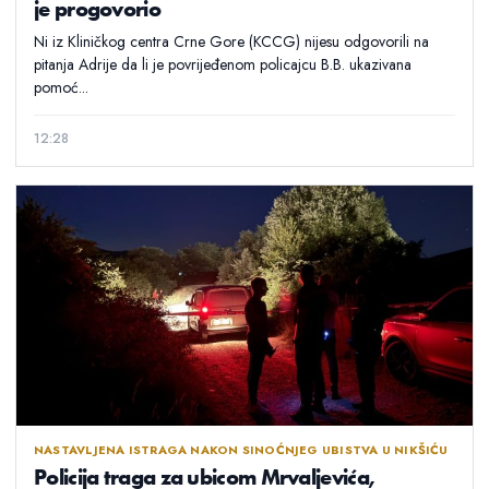
je progovorio
Ni iz Kliničkog centra Crne Gore (KCCG) nijesu odgovorili na
pitanja Adrije da li je povrijeđenom policajcu B.B. ukazivana
pomoć...
12:28
NASTAVLJENA ISTRAGA NAKON SINOĆNJEG UBISTVA U NIKŠIĆU
Policija traga za ubicom Mrvaljevića,