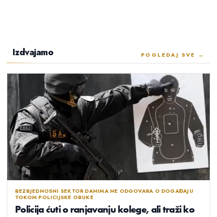
Izdvajamo
POGLEDAJ SVE →
BEZBJEDNOSNI SEKTOR DANIMA NE ODGOVARA O DOGAĐAJU
TOKOM POLICIJSKE OBUKE
Policija ćuti o ranjavanju kolege, ali traži ko