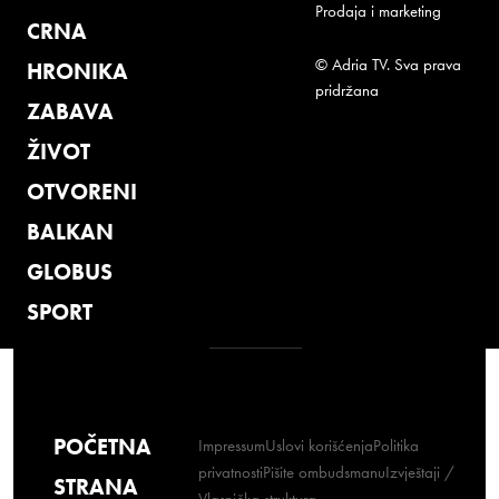
Prodaja i marketing
CRNA
© Adria TV. Sva prava
HRONIKA
pridržana
ZABAVA
ŽIVOT
OTVORENI
BALKAN
GLOBUS
SPORT
POČETNA
Impressum
Uslovi korišćenja
Politika
privatnosti
Pišite ombudsmanu
Izvještaji /
STRANA