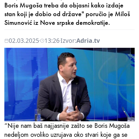
Boris Mugoša treba da objasni kako izdaje
stan koji je dobio od države" poručio je Miloš
Simunović iz Nove srpske demokratije.
02.03.2025
13:26
Izvor:
Adria.tv
“Nije nam baš najjasnije zašto se Boris Mugoša
nedeljom ovoliko uzrujava oko stvari koje ga se