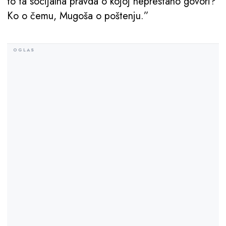
to ta socijalna pravda o kojoj neprestano govori?
Кo o čemu, Mugoša o poštenju.”