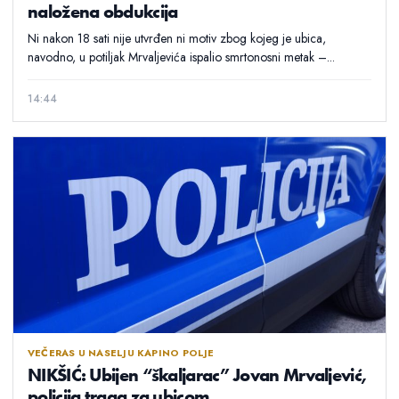
naložena obdukcija
Ni nakon 18 sati nije utvrđen ni motiv zbog kojeg je ubica,
navodno, u potiljak Mrvaljevića ispalio smrtonosni metak –...
14:44
VEČERAS U NASELJU KAPINO POLJE
NIKŠIĆ: Ubijen “škaljarac” Jovan Mrvaljević,
policija traga za ubicom