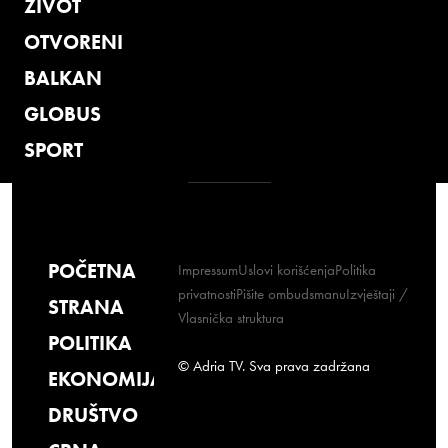
ŽIVOT
OTVORENI
BALKAN
GLOBUS
SPORT
POČETNA
Impressum
Uslovi korišćenja
Politika
privatnosti
Pišite ombudsmanu
Izvještaji /
STRANA
Vlasnička struktura
POLITIKA
© Adria TV. Sva prava zadržana
EKONOMIJA
DRUŠTVO