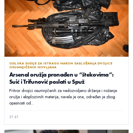
ODLUKA SUDIJE ZA ISTRAGU NAKON SASLUŠANJA DVOJICE
OSUMNJIČENIH NOVLJANA
Arsenal oružja pronađen u “štekovima”:
Suić i Trifunović poslati u Spuž
Pritvor dvojici osumnjičenih za nedozvoljeno držanje i nošenje
oružja i eksplozivnih materija, navela je ona, određen je zbog
opasnosti od...
21:41