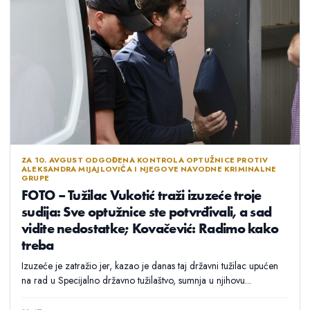
ZA 10. AVGUST ODGOĐENA KONTROLA OPTUŽNICE PROTIV
ALEKSANDRA MIJAJLOVIĆA I NJEGOVE NAVODNE KRIMINALNE
GRUPE
FOTO – Tužilac Vukotić traži izuzeće troje
sudija: Sve optužnice ste potvrđivali, a sad
vidite nedostatke; Kovačević: Radimo kako
treba
Izuzeće je zatražio jer, kazao je danas taj državni tužilac upućen
na rad u Specijalno državno tužilaštvo, sumnja u njihovu...