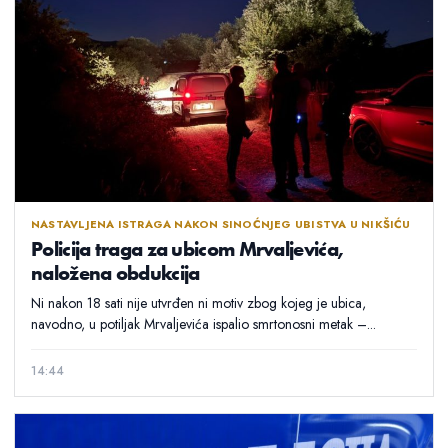
NASTAVLJENA ISTRAGA NAKON SINOĆNJEG UBISTVA U NIKŠIĆU
Policija traga za ubicom Mrvaljevića,
naložena obdukcija
Ni nakon 18 sati nije utvrđen ni motiv zbog kojeg je ubica,
navodno, u potiljak Mrvaljevića ispalio smrtonosni metak –...
14:44