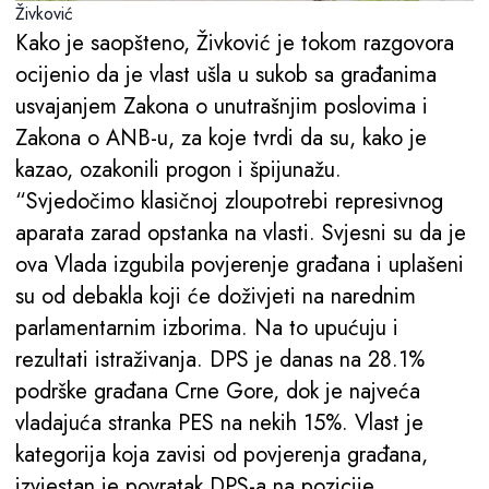
Živković
Kako je saopšteno, Živković je tokom razgovora
ocijenio da je vlast ušla u sukob sa građanima
usvajanjem Zakona o unutrašnjim poslovima i
Zakona o ANB-u, za koje tvrdi da su, kako je
kazao, ozakonili progon i špijunažu.
“Svjedočimo klasičnoj zloupotrebi represivnog
aparata zarad opstanka na vlasti. Svjesni su da je
ova Vlada izgubila povjerenje građana i uplašeni
su od debakla koji će doživjeti na narednim
parlamentarnim izborima. Na to upućuju i
rezultati istraživanja. DPS je danas na 28.1%
podrške građana Crne Gore, dok je najveća
vladajuća stranka PES na nekih 15%. Vlast je
kategorija koja zavisi od povjerenja građana,
izvjestan je povratak DPS-a na pozicije