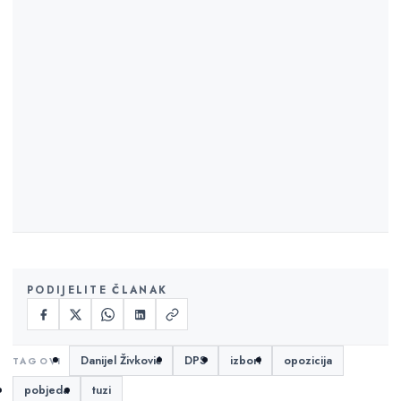
PODIJELITE ČLANAK
Danijel Živković
DPS
izbori
opozicija
pobjeda
tuzi