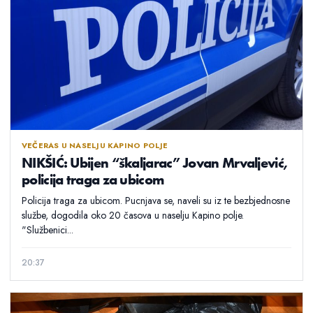
VEČERAS U NASELJU KAPINO POLJE
NIKŠIĆ: Ubijen “škaljarac” Jovan Mrvaljević,
policija traga za ubicom
Policija traga za ubicom. Pucnjava se, naveli su iz te bezbjednosne
službe, dogodila oko 20 časova u naselju Kapino polje.
"Službenici...
20:37