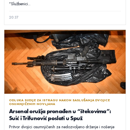
"Službenici...
20:37
ODLUKA SUDIJE ZA ISTRAGU NAKON SASLUŠANJA DVOJICE
OSUMNJIČENIH NOVLJANA
Arsenal oružja pronađen u “štekovima”:
Suić i Trifunović poslati u Spuž
Pritvor dvojici osumnjičenih za nedozvoljeno držanje i nošenje