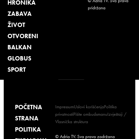
© Adria TV. Sva prava
HRONIKA
pridržana
ZABAVA
ŽIVOT
OTVORENI
BALKAN
GLOBUS
SPORT
POČETNA
Impressum
Uslovi korišćenja
Politika
privatnosti
Pišite ombudsmanu
Izvještaji /
STRANA
Vlasnička struktura
POLITIKA
© Adria TV. Sva prava zadržana