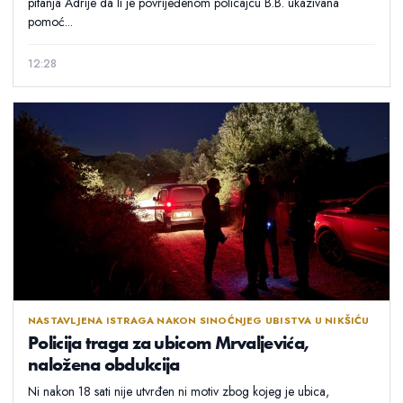
pitanja Adrije da li je povrijeđenom policajcu B.B. ukazivana
pomoć...
12:28
NASTAVLJENA ISTRAGA NAKON SINOĆNJEG UBISTVA U NIKŠIĆU
Policija traga za ubicom Mrvaljevića,
naložena obdukcija
Ni nakon 18 sati nije utvrđen ni motiv zbog kojeg je ubica,