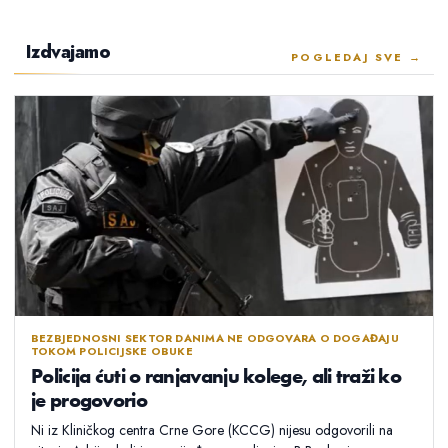
Izdvajamo
POGLEDAJ SVE →
BEZBJEDNOSNI SEKTOR DANIMA NE ODGOVARA O DOGAĐAJU
TOKOM POLICIJSKE OBUKE
Policija ćuti o ranjavanju kolege, ali traži ko
je progovorio
Ni iz Kliničkog centra Crne Gore (KCCG) nijesu odgovorili na