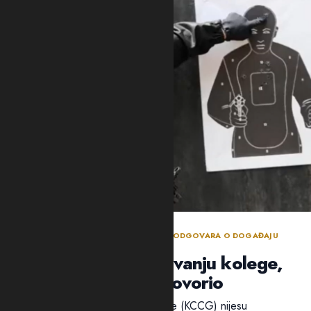
BEZBJEDNOSNI SEKTOR DANIMA NE ODGOVARA O DOGAĐAJU
TOKOM POLICIJSKE OBUKE
Policija ćuti o ranjavanju kolege,
ali traži ko je progovorio
Ni iz Kliničkog centra Crne Gore (KCCG) nijesu