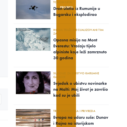
TOKOM LETA
PROJEKTI
Dron uletio iz Rumunije u
Bugarsku i eksplodirao
INDIJA TRAŽI SPECIJALIZOVANI TIM
ZA..
Opasna misija na Mont
Everestu: Vraćaju tijelo
alpiniste koje leži zamrznuto
30 godina
SUĐENJE ZA UBISTVO KARUANE
GALICIJE
Svjedok o ubistvu novinarke
na Malti: Moj život je završio
kad su je ubili
TRPE ENERGETIKA I PRIVREDA
Evropa na udaru suše: Dunav
i Rajna na istorijskom