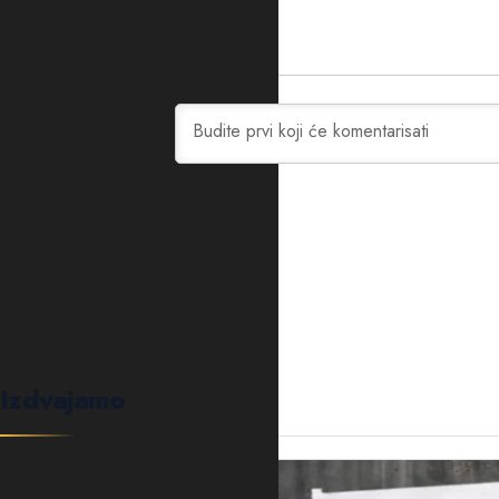
0
KOMENTARA
Izdvajamo