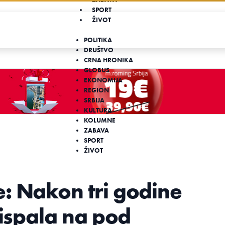
SPORT
ŽIVOT
POLITIKA
DRUŠTVO
CRNA HRONIKA
GLOBUS
EKONOMIJA
REGION
SRBIJA
KULTURA
KOLUMNE
ZABAVA
SPORT
ŽIVOT
: Nakon tri godine
 ispala na pod