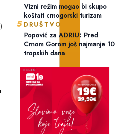
Vizni režim mogao bi skupo
koštati crnogorski turizam
5
DRUŠTVO
)
Popović za ADRIU: Pred
Crnom Gorom još najmanje 10
tropskih dana
u