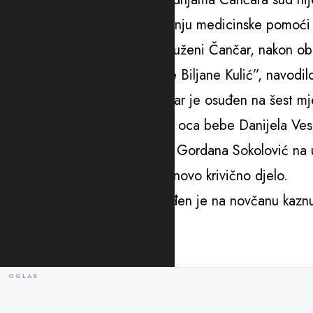
doprinijeli nesavjesnom pružanju medicinske pomoć
“Razlog tome je to što je optuženi Čančar, nakon ob
novorođenče u ruke optužene Biljane Kulić”, navodil
U odvojenom predmetu Čančar je osuđen na šest mj
primanja 400 maraka mita od oca bebe Danijela Ves
osuđena je medicinska sestra Gordana Sokolović na u
naredne tri godine ne počini novo krivično djelo.
Otac bebe Danijel Vesić osuđen je na novčanu kazn
Sokolovićevoj.