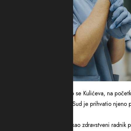
Ilustracija
Presuda je izrečena nakon što se Kulićeva, na početku
koje joj je stavljeno na teret. Sud je prihvatio njeno
zatvora.
Prema optužnici, Kulićeva je kao zdravstveni radnik p