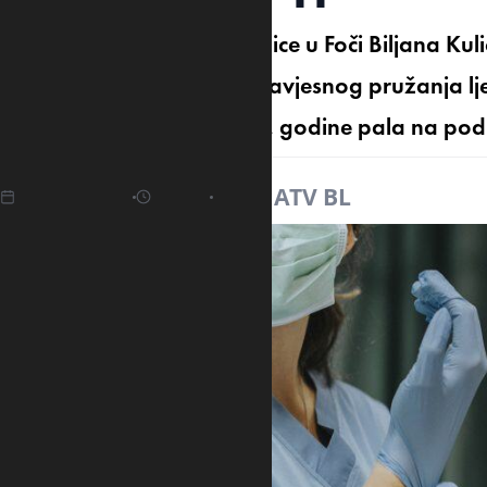
Babica Univerzitetske bolnice u Foči Biljana Ku
mjeseca zatvora zbog nesavjesnog pružanja ljek
porođaja u avgustu 2022. godine pala na pod 
12.03.2025
19:39
Izvor:
ATV BL