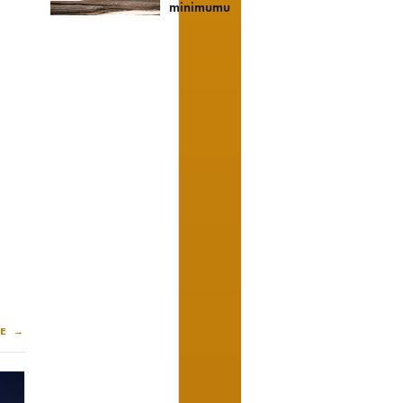
minimumu
E →