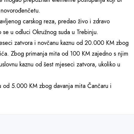
i novorođenčetu.
avljenog carskog reza, predao živo i zdravo
o se u odluci Okružnog suda u Trebinju.
eseci zatvora i novčanu kaznu od 20.000 KM zbog
ića. Zbog primanja mita od 100 KM zajedno s njim
slovnu kaznu od šest mjeseci zatvora, ukoliko u
u od 5.000 KM zbog davanja mita Čančaru i