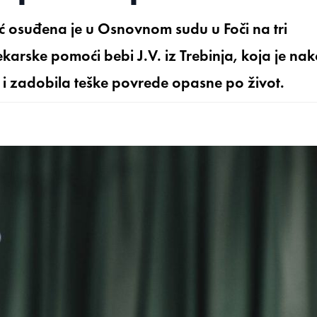
lić osuđena je u Osnovnom sudu u Foči na tri
arske pomoći bebi J.V. iz Trebinja, koja je na
i zadobila teške povrede opasne po život.