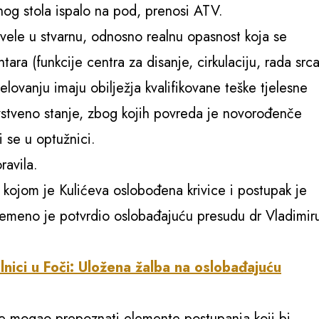
g stola ispalo na pod, prenosi ATV.
vele u stvarnu, odnosno realnu opasnost koja se
ara (funkcije centra za disanje, cirkulaciju, rada srca
ovanju imaju obilježja kvalifikovane teške tjelesne
stveno stanje, zbog kojih povreda je novorođenče
 se u optužnici.
ravila.
 kojom je Kulićeva oslobođena krivice i postupak je
remeno je potvrdio oslobađajuću presudu dr Vladimir
nici u Foči: Uložena žalba na oslobađajuću
je mogao prepoznati elemente postupanja koji bi