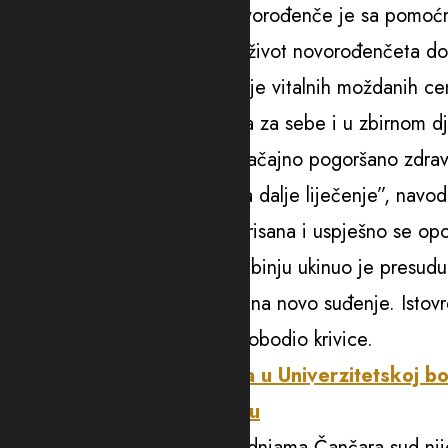
neadekvatnog postupanja novorođenče je sa pomoćno
“Povrede su bile takve da su život novorođenčeta do
ogledala u ugrožavanju funkcije vitalnih moždanih cent
zbog čega ove povrede svaka za sebe i u zbirnom djel
povrede opasne po život i značajno pogoršano zdrav
prevezeno u KCU Sarajevo na dalje liječenje”, navodi
Beba je u Sarajevu hitno operisana i uspješno se opo
Podsjetimo, Okružni sud u Trebinju ukinuo je presudu
vratio Osnovnom sudu u Foči na novo suđenje. Istov
Čančaru i pravosnažno ga oslobodio krivice.
Slučaj pada novorođenčeta u Univerzitetskoj bol
presudu babici i ginekologu
U presudi se navodilo da u radnjama Čančara sud ni