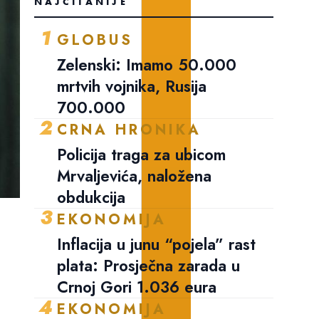
NAJČITANIJE
1
GLOBUS
Zelenski: Imamo 50.000
mrtvih vojnika, Rusija
700.000
2
CRNA HRONIKA
Policija traga za ubicom
Mrvaljevića, naložena
obdukcija
3
EKONOMIJA
Inflacija u junu “pojela” rast
plata: Prosječna zarada u
Crnoj Gori 1.036 eura
4
EKONOMIJA