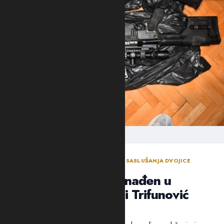
ODLUKA SUDIJE ZA ISTRAGU NAKON SASLUŠANJA DVOJICE
OSUMNJIČENIH NOVLJANA
Arsenal oružja pronađen u
“štekovima”: Suić i Trifunović
poslati u Spuž