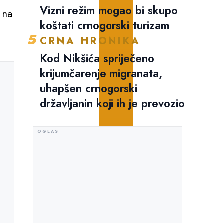
Vizni režim mogao bi skupo
 na
koštati crnogorski turizam
5
CRNA HRONIKA
Kod Nikšića spriječeno
krijumčarenje migranata,
uhapšen crnogorski
državljanin koji ih je prevozio