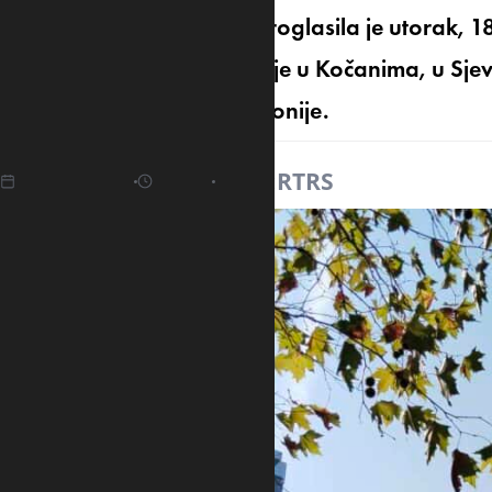
Vlada Republike Srpske proglasila je utorak, 1
Srpskoj, povodom tragedije u Kočanima, u Sjev
narodom Sjeverne Makedonije.
17.03.2025
19:45
Izvor:
RTRS