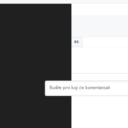
PODIJELITE ČLANAK
dan žalosti
Makedonija
RS
0
KOMENTARA