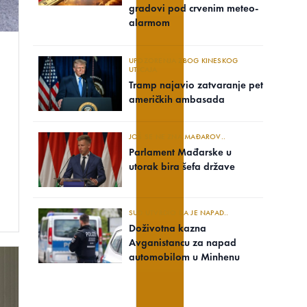
gradovi pod crvenim meteo-
alarmom
UPOZORENJA ZBOG KINESKOG
UTICAJA
Tramp najavio zatvaranje pet
američkih ambasada
JOŠ SE NE ZNA MAĐAROV..
Parlament Mađarske u
utorak bira šefa države
SUD UTVRDIO DA JE NAPAD..
Doživotna kazna
Avganistancu za napad
automobilom u Minhenu