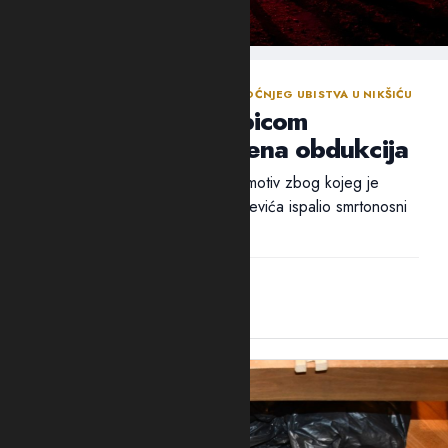
NASTAVLJENA ISTRAGA NAKON SINOĆNJEG UBISTVA U NIKŠIĆU
Policija traga za ubicom
Mrvaljevića, naložena obdukcija
Ni nakon 18 sati nije utvrđen ni motiv zbog kojeg je
ubica, navodno, u potiljak Mrvaljevića ispalio smrtonosni
metak –...
14:44