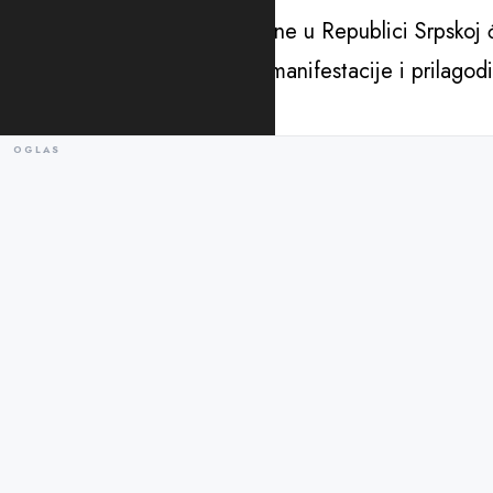
Na dan 18. marta 2025. godine u Republici Srpskoj će
pola koplja, otkazati kulturne manifestacije i prilagod