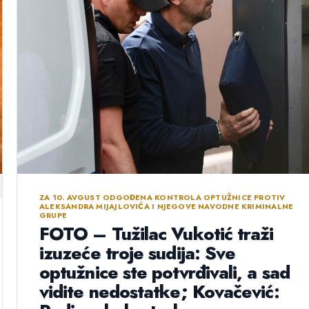
ZA 10. AVGUST ODGOĐENA KONTROLA OPTUŽNICE PROTIV
ALEKSANDRA MIJAJLOVIĆA I NJEGOVE NAVODNE KRIMINALNE
GRUPE
FOTO – Tužilac Vukotić traži
izuzeće troje sudija: Sve
optužnice ste potvrđivali, a sad
vidite nedostatke; Kovačević: