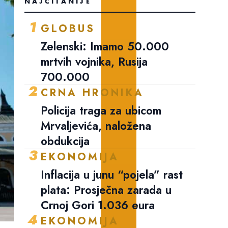
NAJČITANIJE
1
GLOBUS
Zelenski: Imamo 50.000
mrtvih vojnika, Rusija
700.000
2
CRNA HRONIKA
Policija traga za ubicom
Mrvaljevića, naložena
obdukcija
3
EKONOMIJA
Inflacija u junu “pojela” rast
plata: Prosječna zarada u
Crnoj Gori 1.036 eura
4
EKONOMIJA