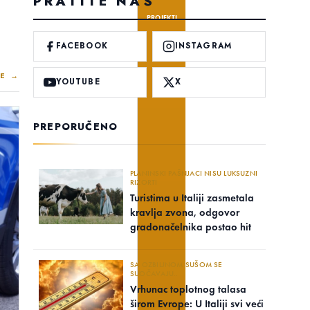
PRATITE NAS
PROJEKTI
FACEBOOK
INSTAGRAM
E →
YOUTUBE
X
PREPORUČENO
PLANINSKI PAŠNJACI NISU LUKSUZNI
RIZORTI
Turistima u Italiji zasmetala
kravlja zvona, odgovor
gradonačelnika postao hit
SA OZBILJNOM SUŠOM SE
SUOČAVAJU..
Vrhunac toplotnog talasa
širom Evrope: U Italiji svi veći