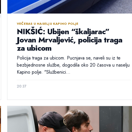
VEČERAS U NASELJU KAPINO POLJE
NIKŠIĆ: Ubijen “škaljarac”
Jovan Mrvaljević, policija traga
za ubicom
Policija traga za ubicom. Pucnjava se, naveli su iz te
bezbjednosne službe, dogodila oko 20 časova u naselju
Kapino polje. "Službenici...
20:37