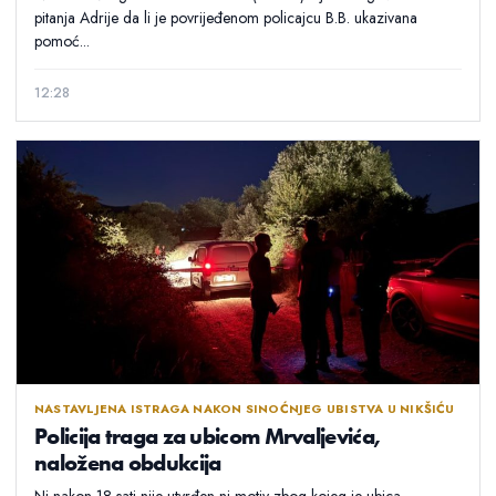
pitanja Adrije da li je povrijeđenom policajcu B.B. ukazivana
pomoć...
12:28
NASTAVLJENA ISTRAGA NAKON SINOĆNJEG UBISTVA U NIKŠIĆU
Policija traga za ubicom Mrvaljevića,
naložena obdukcija
Ni nakon 18 sati nije utvrđen ni motiv zbog kojeg je ubica,