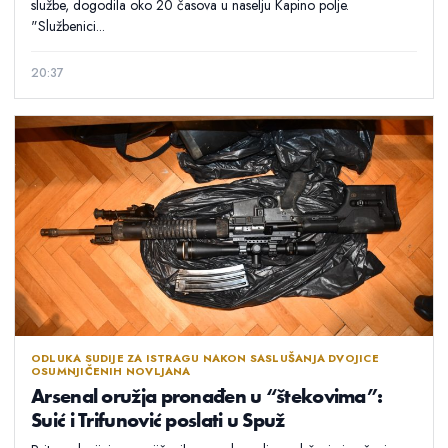
službe, dogodila oko 20 časova u naselju Kapino polje.
"Službenici...
20:37
ODLUKA SUDIJE ZA ISTRAGU NAKON SASLUŠANJA DVOJICE
OSUMNJIČENIH NOVLJANA
Arsenal oružja pronađen u “štekovima”:
Suić i Trifunović poslati u Spuž