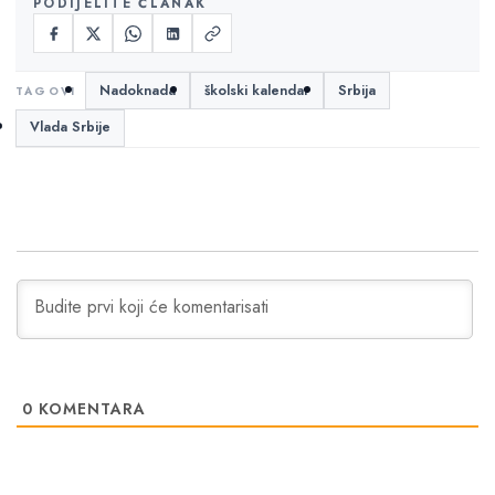
PODIJELITE ČLANAK
Nadoknada
školski kalendar
Srbija
Vlada Srbije
0
KOMENTARA