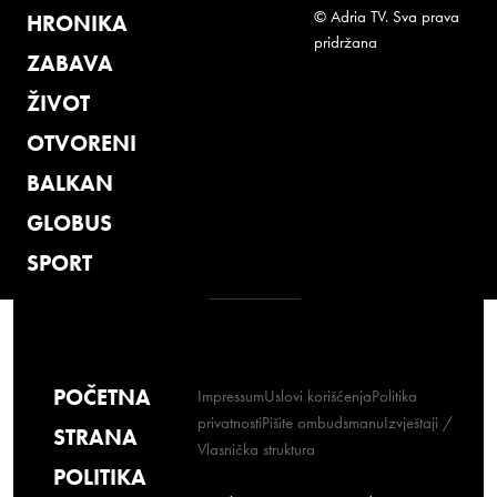
© Adria TV. Sva prava
HRONIKA
pridržana
ZABAVA
ŽIVOT
OTVORENI
BALKAN
GLOBUS
SPORT
POČETNA
Impressum
Uslovi korišćenja
Politika
privatnosti
Pišite ombudsmanu
Izvještaji /
STRANA
Vlasnička struktura
POLITIKA