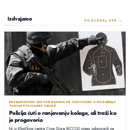
Izdvajamo
POGLEDAJ SVE →
BEZBJEDNOSNI SEKTOR DANIMA NE ODGOVARA O DOGAĐAJU
TOKOM POLICIJSKE OBUKE
Policija ćuti o ranjavanju kolege, ali traži ko
je progovorio
Ni iz Kliničkog centra Crne Gore (KCCG) nijesu odgovorili na