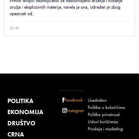
Pritvor dvojici osumnjičenih za nedozvoljeno držanje i nošenje
oružja i eksplozivnih materija, navela je ona, određen je zbog
opasnosti od...
21:41
POLITIKA
Facebook
Uredništvo
Politika o kolačićima
Instagram
EKONOMIJA
Politika privatnosti
Uslovi korišćenja
DRUŠTVO
Prodaja i marketing
CRNA