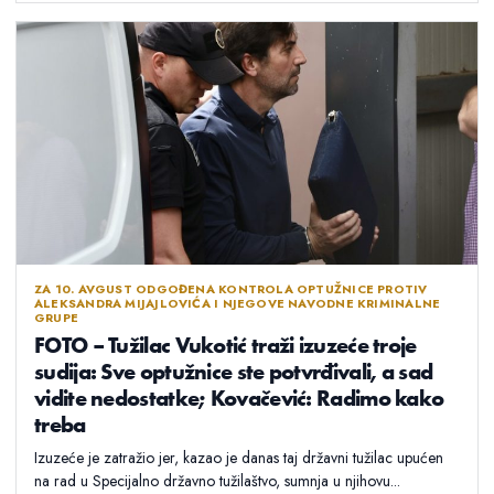
ZA 10. AVGUST ODGOĐENA KONTROLA OPTUŽNICE PROTIV
ALEKSANDRA MIJAJLOVIĆA I NJEGOVE NAVODNE KRIMINALNE
GRUPE
FOTO – Tužilac Vukotić traži izuzeće troje
sudija: Sve optužnice ste potvrđivali, a sad
vidite nedostatke; Kovačević: Radimo kako
treba
Izuzeće je zatražio jer, kazao je danas taj državni tužilac upućen
na rad u Specijalno državno tužilaštvo, sumnja u njihovu...