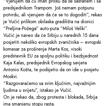
“Vjerujem da ću imati priliku da se sastanem i sa
predsjednikom Trampom. Još nemam potpunu
potvrdu, ali vjerujem da će se to dogoditi”, rekao
je Vučić prilikom obilaska gradilišta na dionici
“Preljina-Požega” auto-puta “Miloš Veliki”.
Vučić je naveo da će Srbiju u narednih 15 dana
posjetiti nekoliko evropskih zvaničnika – evropski
komesar za proširenje Marta Kos, visoki
predstavnik EU za spoljnu politiku i bezbjednost
Kaja Kalas, predsjednik Evropskog savjeta
Antonio Košta, te podsjetio da on ide u posjetu
Moskvi.
“Razgovaraćemo sa svim ključnim, najvažnijim
ljudima u svijetu”, istakao je Vučić.
On je rekao da, zbog protesta i blokada, Srbija
ima smanjenu stopu rasta.