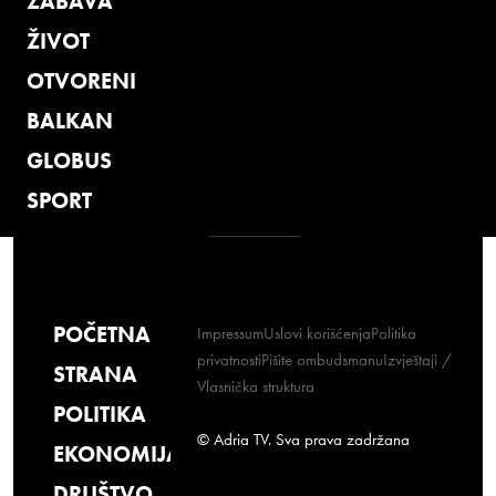
ZABAVA
ŽIVOT
OTVORENI
BALKAN
GLOBUS
SPORT
POČETNA
Impressum
Uslovi korišćenja
Politika
privatnosti
Pišite ombudsmanu
Izvještaji /
STRANA
Vlasnička struktura
POLITIKA
© Adria TV. Sva prava zadržana
EKONOMIJA
DRUŠTVO