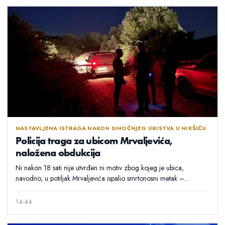
NASTAVLJENA ISTRAGA NAKON SINOĆNJEG UBISTVA U NIKŠIĆU
Policija traga za ubicom Mrvaljevića,
naložena obdukcija
Ni nakon 18 sati nije utvrđen ni motiv zbog kojeg je ubica,
navodno, u potiljak Mrvaljevića ispalio smrtonosni metak –...
14:44