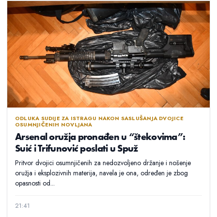
ODLUKA SUDIJE ZA ISTRAGU NAKON SASLUŠANJA DVOJICE
OSUMNJIČENIH NOVLJANA
Arsenal oružja pronađen u “štekovima”:
Suić i Trifunović poslati u Spuž
Pritvor dvojici osumnjičenih za nedozvoljeno držanje i nošenje
oružja i eksplozivnih materija, navela je ona, određen je zbog
opasnosti od...
21:41