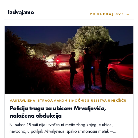
Izdvajamo
POGLEDAJ SVE →
NASTAVLJENA ISTRAGA NAKON SINOĆNJEG UBISTVA U NIKŠIĆU
Policija traga za ubicom Mrvaljevića,
naložena obdukcija
Ni nakon 18 sati nije utvrđen ni motiv zbog kojeg je ubica,
navodno, u potiljak Mrvaljevića ispalio smrtonosni metak –...