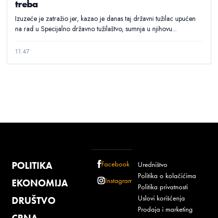
treba
Izuzeće je zatražio jer, kazao je danas taj državni tužilac upućen
na rad u Specijalno državno tužilaštvo, sumnja u njihovu...
11:47
POLITIKA
Facebook
Uredništvo
Politika o kolačićima
Instagram
EKONOMIJA
Politika privatnosti
Uslovi korišćenja
DRUŠTVO
Prodaja i marketing
CRNA