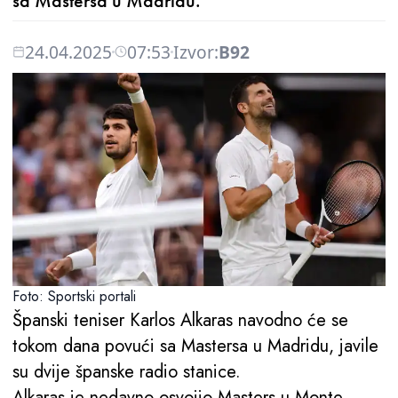
sa Mastersa u Madridu.
24.04.2025
07:53
Izvor:
B92
Foto: Sportski portali
Španski teniser Karlos Alkaras navodno će se
tokom dana povući sa Mastersa u Madridu, javile
su dvije španske radio stanice.
Alkaras je nedavno osvojio Masters u Monte