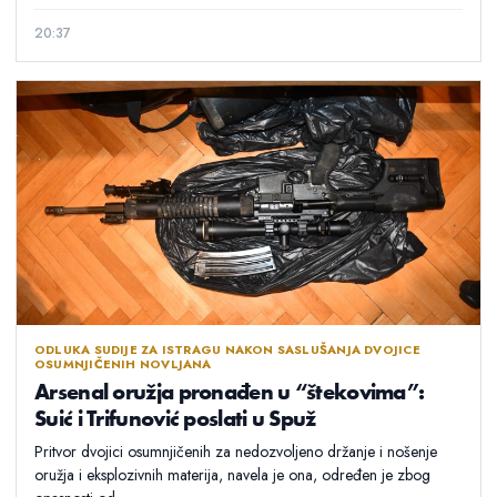
20:37
ODLUKA SUDIJE ZA ISTRAGU NAKON SASLUŠANJA DVOJICE
OSUMNJIČENIH NOVLJANA
Arsenal oružja pronađen u “štekovima”:
Suić i Trifunović poslati u Spuž
Pritvor dvojici osumnjičenih za nedozvoljeno držanje i nošenje
oružja i eksplozivnih materija, navela je ona, određen je zbog