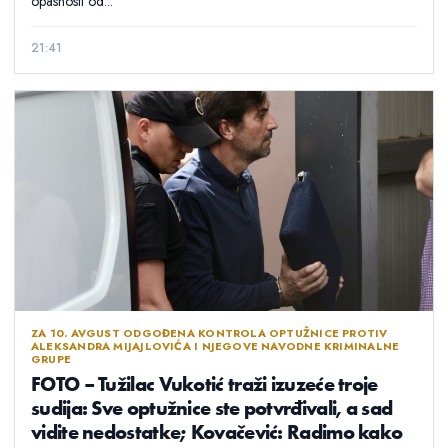
opasnosti od...
21:41
ZA 10. AVGUST ODGOĐENA KONTROLA OPTUŽNICE PROTIV
ALEKSANDRA MIJAJLOVIĆA I NJEGOVE NAVODNE KRIMINALNE
GRUPE
FOTO – Tužilac Vukotić traži izuzeće troje
sudija: Sve optužnice ste potvrđivali, a sad
vidite nedostatke; Kovačević: Radimo kako