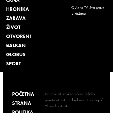
© Adria TV. Sva prava
HRONIKA
pridržana
ZABAVA
ŽIVOT
OTVORENI
BALKAN
GLOBUS
SPORT
POČETNA
Impressum
Uslovi korišćenja
Politika
privatnosti
Pišite ombudsmanu
Izvještaji /
STRANA
Vlasnička struktura
POLITIKA