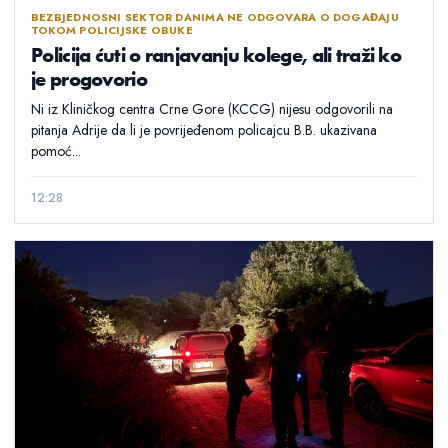
BEZBJEDNOSNI SEKTOR DANIMA NE ODGOVARA O DOGAĐAJU
TOKOM POLICIJSKE OBUKE
Policija ćuti o ranjavanju kolege, ali traži ko
je progovorio
Ni iz Kliničkog centra Crne Gore (KCCG) nijesu odgovorili na
pitanja Adrije da li je povrijeđenom policajcu B.B. ukazivana
pomoć...
12:28