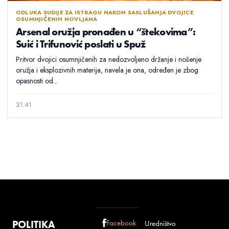
ODLUKA SUDIJE ZA ISTRAGU NAKON SASLUŠANJA DVOJICE
OSUMNJIČENIH NOVLJANA
Arsenal oružja pronađen u “štekovima”:
Suić i Trifunović poslati u Spuž
Pritvor dvojici osumnjičenih za nedozvoljeno držanje i nošenje
oružja i eksplozivnih materija, navela je ona, određen je zbog
opasnosti od...
21:41
POLITIKA
Facebook
Uredništvo