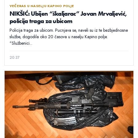
VEČERAS U NASELJU KAPINO POLJE
NIKŠIĆ: Ubijen “škaljarac” Jovan Mrvaljević,
policija traga za ubicom
Policija traga za ubicom. Pucnjava se, naveli su iz te bezbjednosne
službe, dogodila oko 20 časova u naselju Kapino polje.
"Službenici...
20:37