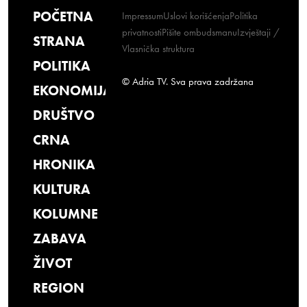
POČETNA
Impressum
Uslovi korišćenja
Politika
privatnosti
Pišite ombudsmanu
Izvještaji /
STRANA
Vlasnička struktura
POLITIKA
© Adria TV. Sva prava zadržana
EKONOMIJA
DRUŠTVO
CRNA
HRONIKA
KULTURA
KOLUMNE
ZABAVA
ŽIVOT
REGION