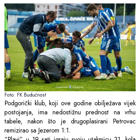
Foto: FK Budućnost
Podgorički klub, koji ove godine obilježava vijek
postojanja, ima nedostižnu prednost na vrhu
tabele, nakon što je drugoplasirani Petrovac
remizirao sa Jezerom 1:1.
“Plavi” u 19 sati igraju svoju utakmicu 31. kola