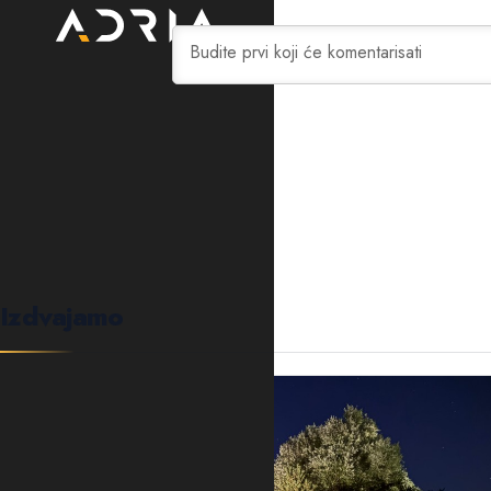
0
KOMENTARA
Izdvajamo