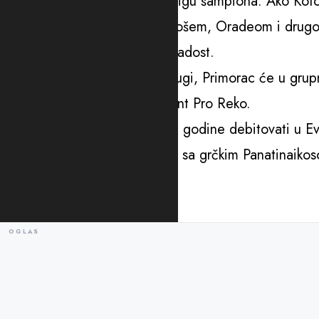
Dva tima iz grupe prolaze u Ligu šampiona. Ako Kotora
igrati u grupi C, sa Ferencvarošem, Oradeom i drugop
nalaze Breša, Vuljagmeni i Mladost.
Ako u kvalifikacijama bude drugi, Primorac će u grupno
splitski Jadran i italijanski gigant Pro Reko.
Podgorička Budućnost će ove godine debitovati u Evr
Podgoričani se nalaze u grupi sa grčkim Panatinaik
kvalifikacijama bude najbolja.