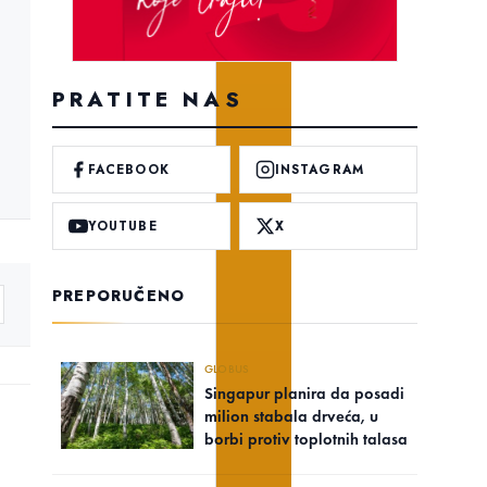
PRATITE NAS
FACEBOOK
INSTAGRAM
YOUTUBE
X
PREPORUČENO
GLOBUS
Singapur planira da posadi
milion stabala drveća, u
borbi protiv toplotnih talasa