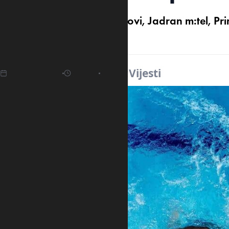
Crnogorski vaterpolo klubovi, Jadran m:tel, Pri
takmičenjima ove sezone.
28.07.2025
17:43
Izvor:
Vijesti