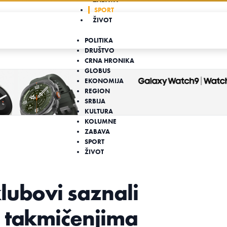
SPORT
ŽIVOT
POLITIKA
DRUŠTVO
CRNA HRONIKA
GLOBUS
EKONOMIJA
REGION
SRBIJA
KULTURA
KOLUMNE
ZABAVA
SPORT
ŽIVOT
lubovi saznali
m takmičenjima