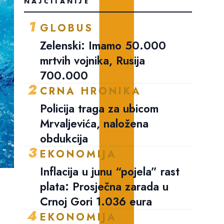
NAJČITANIJE
1
GLOBUS
Zelenski: Imamo 50.000
mrtvih vojnika, Rusija
700.000
2
CRNA HRONIKA
Policija traga za ubicom
Mrvaljevića, naložena
obdukcija
3
EKONOMIJA
Inflacija u junu “pojela” rast
plata: Prosječna zarada u
Crnoj Gori 1.036 eura
4
EKONOMIJA