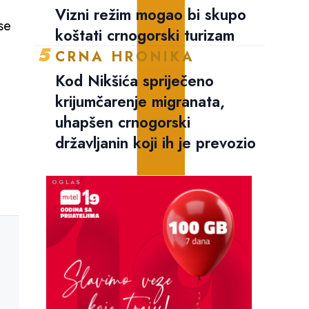
Vizni režim mogao bi skupo
se
koštati crnogorski turizam
5
CRNA HRONIKA
Kod Nikšića spriječeno
krijumčarenje migranata,
uhapšen crnogorski
državljanin koji ih je prevozio