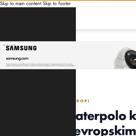
Skip to main content
Skip to footer
SPORT
BUDUĆNOST DEBITUJE U EVROPI
Crnogorski vaterpolo k
protivnike u evropski