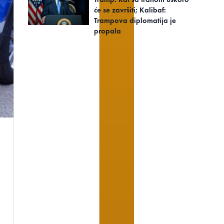
će se završiti; Kalibaf:
Trampova diplomatija je
propala