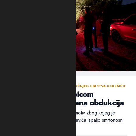
NASTAVLJENA ISTRAGA NAKON SINOĆNJEG UBISTVA U NIKŠIĆU
Policija traga za ubicom
Mrvaljevića, naložena obdukcija
Ni nakon 18 sati nije utvrđen ni motiv zbog kojeg je
ubica, navodno, u potiljak Mrvaljevića ispalio smrtonosni
metak –...