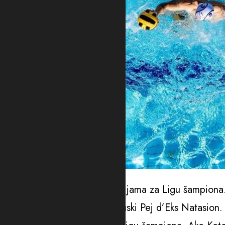
Foto: Vuk Ilić/VPSCG
Primorac će igrati u kvalifikacijama za Ligu šampiona.
Beograd, Steaua, kao i francuski Pej d’Eks Natasion.