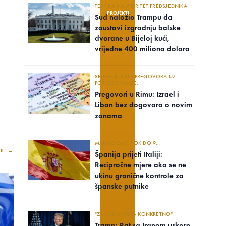
TESTIRAN AUTORITET PREDSJEDNIKA
PROJEKTI
Sud naložio Trampu da
zaustavi izgradnju balske
dvorane u Bijeloj kući,
vrijedne 400 miliona dolara
SEDMA RUNDA PREGOVORA UZ
POSREDOVANJE..
Pregovori u Rimu: Izrael i
Liban bez dogovora o novim
zonama
MADRID DAO ROK DO 9...
E →
Španija prijeti Italiji:
Recipročne mjere ako se ne
ukinu granične kontrole za
španske putnike
"ZA SADA NIŠTA KONKRETNO"
Tramp: Rat sa Iranom uskoro