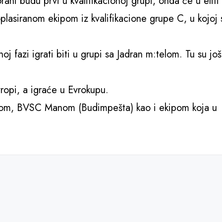
ni budu prvi u kvalifikacionoj grupi, onda će u eliti
lasiranom ekipom iz kvalifikacione grupe C, u kojoj 
j fazi igrati biti u grupi sa Jadran m:telom. Tu su još
opi, a igraće u Evrokupu.
osom, BVSC Manom (Budimpešta) kao i ekipom koja u