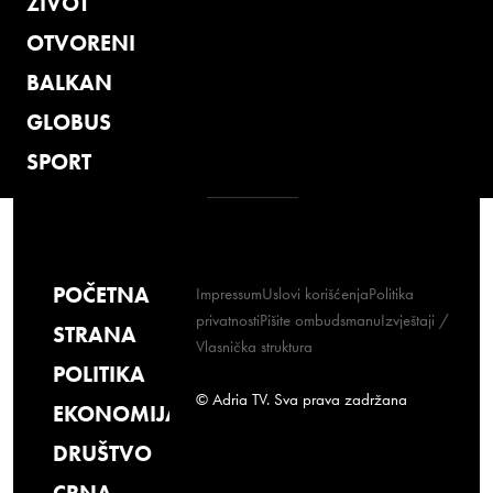
ŽIVOT
OTVORENI
BALKAN
GLOBUS
SPORT
POČETNA
Impressum
Uslovi korišćenja
Politika
privatnosti
Pišite ombudsmanu
Izvještaji /
STRANA
Vlasnička struktura
POLITIKA
© Adria TV. Sva prava zadržana
EKONOMIJA
DRUŠTVO