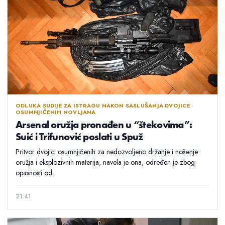
ODLUKA SUDIJE ZA ISTRAGU NAKON SASLUŠANJA DVOJICE
OSUMNJIČENIH NOVLJANA
Arsenal oružja pronađen u “štekovima”:
Suić i Trifunović poslati u Spuž
Pritvor dvojici osumnjičenih za nedozvoljeno držanje i nošenje
oružja i eksplozivnih materija, navela je ona, određen je zbog
opasnosti od...
21:41