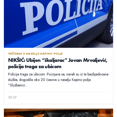
VEČERAS U NASELJU KAPINO POLJE
NIKŠIĆ: Ubijen “škaljarac” Jovan Mrvaljević,
policija traga za ubicom
Policija traga za ubicom. Pucnjava se, naveli su iz te bezbjednosne
službe, dogodila oko 20 časova u naselju Kapino polje.
"Službenici...
20:37