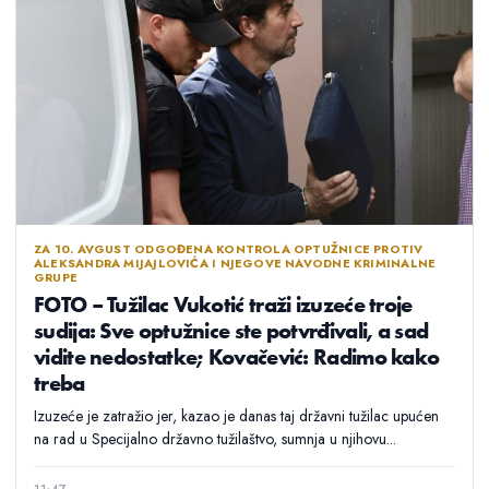
ZA 10. AVGUST ODGOĐENA KONTROLA OPTUŽNICE PROTIV
ALEKSANDRA MIJAJLOVIĆA I NJEGOVE NAVODNE KRIMINALNE
GRUPE
FOTO – Tužilac Vukotić traži izuzeće troje
sudija: Sve optužnice ste potvrđivali, a sad
vidite nedostatke; Kovačević: Radimo kako
treba
Izuzeće je zatražio jer, kazao je danas taj državni tužilac upućen
na rad u Specijalno državno tužilaštvo, sumnja u njihovu...