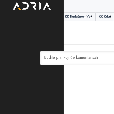
PODIJELITE ČLANAK
ABA liga
andrej žakelj
KK Budućnost Voli
KK Krka
0
KOMENTARA