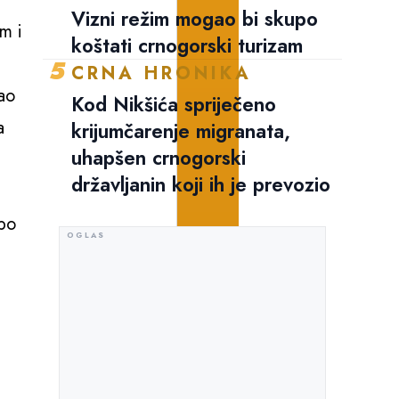
Vizni režim mogao bi skupo
om i
koštati crnogorski turizam
5
CRNA HRONIKA
ao
Kod Nikšića spriječeno
a
krijumčarenje migranata,
uhapšen crnogorski
državljanin koji ih je prevozio
 po