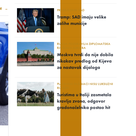
E →
PREDSJEDNIK SAD
Tramp: SAD imaju velike
zalihe municije
RUSIJA POZDRAVLJA DIPLOMATSKA
RJEŠENJA SUKOBA
Moskva tvrdi da nije dobila
nikakav predlog od Kijeva
za nastavak dijaloga
PLANINSKI PAŠNJACI NISU LUKSUZNI
RIZORTI
Turistima u Italiji zasmetala
kravlja zvona, odgovor
gradonačelnika postao hit