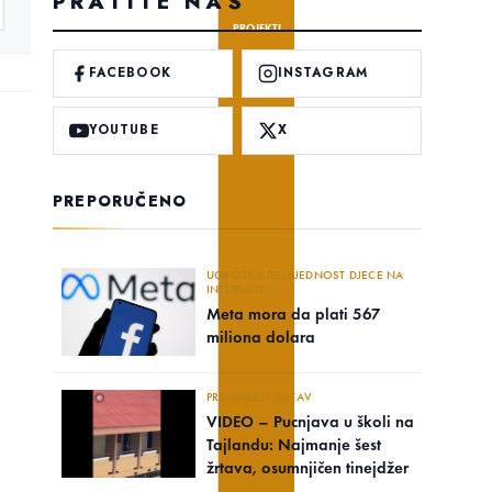
PRATITE NAS
PROJEKTI
FACEBOOK
INSTAGRAM
YOUTUBE
X
PREPORUČENO
UGROZILA BEZBJEDNOST DJECE NA
INTERNETU
Meta mora da plati 567
miliona dolara
PRONAĐEN MRTAV
VIDEO – Pucnjava u školi na
Tajlandu: Najmanje šest
žrtava, osumnjičen tinejdžer