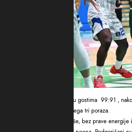
Foto: ABA liga
Ovog puta je savladana Krka u gostima 99:91 , nakon 
sa skorom od 25 pobjeda i svega tri poraza.
Iako su “plavi” meč otvorili loše, bez prave energije
stizao do prednosti od sedam poena, Podgoričani su u