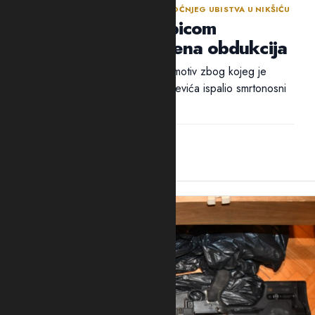
NASTAVLJENA ISTRAGA NAKON SINOĆNJEG UBISTVA U NIKŠIĆU
Policija traga za ubicom
Mrvaljevića, naložena obdukcija
Ni nakon 18 sati nije utvrđen ni motiv zbog kojeg je
ubica, navodno, u potiljak Mrvaljevića ispalio smrtonosni
metak –...
14:44