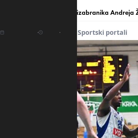
Šesta uzastopna pobjeda izabranika Andreja Ž
19.04.2025
17:46
Izvor:
Sportski portali