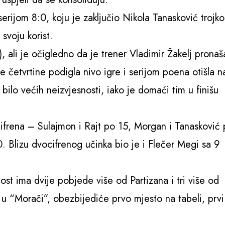
serijom 8:0, koju je zaključio Nikola Tanasković trojk
svoju korist.
 ali je očigledno da je trener Vladimir Žakelj pronaš
e četvrtine podigla nivo igre i serijom poena otišla n
ilo većih neizvjesnosti, iako je domaći tim u finišu
cifrena – Sulajmon i Rajt po 15, Morgan i Tanasković
. Blizu dvocifrenog učinka bio je i Flečer Megi sa 9
ost ima dvije pobjede više od Partizana i tri više od
u “Morači”, obezbijediće prvo mjesto na tabeli, prvi