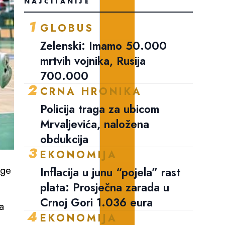
NAJČITANIJE
1
GLOBUS
Zelenski: Imamo 50.000
mrtvih vojnika, Rusija
700.000
2
CRNA HRONIKA
Policija traga za ubicom
Mrvaljevića, naložena
obdukcija
3
EKONOMIJA
ige
Inflacija u junu “pojela” rast
plata: Prosječna zarada u
Crnoj Gori 1.036 eura
a
4
EKONOMIJA