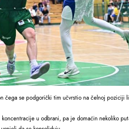
čega se podgorički tim učvrstio na čelnoj poziciji l
 i koncentracije u odbrani, pa je domaćin nekoliko put
spjeli da se konsoliduju.