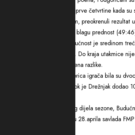
Ključni trenutak bio je krajem prve četvrtine kada su 
dodatnim slobodnim bacanjem, preokrenuli rezultat u 
Krka je na poluvremenu imala blagu prednost (49:46),
prave riječi u svlačionici. Budućnost je sredinom treć
dvocifrenu prednost – 74:63. Do kraja utakmice nije b
uspio da smanji na sedam poena razlike.
U ekipi Budućnosti čak sedmorica igrača bila su dvo
13, Ferel i Kamenjaš po 11, dok je Drežnjak dodao 10
poena.
Dva kola prije kraja regularnog dijela sezone, Budućn
Dubaija. Ako u narednom kolu 28.aprila savlada FMP 
put još od 2016. godine.