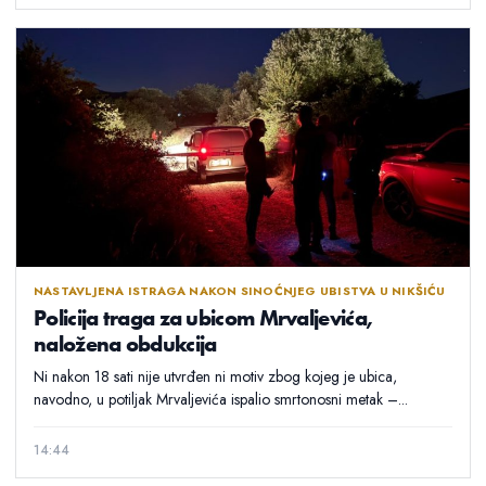
NASTAVLJENA ISTRAGA NAKON SINOĆNJEG UBISTVA U NIKŠIĆU
Policija traga za ubicom Mrvaljevića,
naložena obdukcija
Ni nakon 18 sati nije utvrđen ni motiv zbog kojeg je ubica,
navodno, u potiljak Mrvaljevića ispalio smrtonosni metak –...
14:44