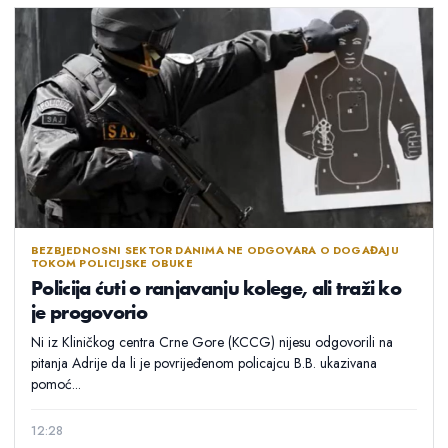
BEZBJEDNOSNI SEKTOR DANIMA NE ODGOVARA O DOGAĐAJU
TOKOM POLICIJSKE OBUKE
Policija ćuti o ranjavanju kolege, ali traži ko
je progovorio
Ni iz Kliničkog centra Crne Gore (KCCG) nijesu odgovorili na
pitanja Adrije da li je povrijeđenom policajcu B.B. ukazivana
pomoć...
12:28