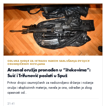
ODLUKA SUDIJE ZA ISTRAGU NAKON SASLUŠANJA DVOJICE
OSUMNJIČENIH NOVLJANA
Arsenal oružja pronađen u “štekovima”:
Suić i Trifunović poslati u Spuž
Pritvor dvojici osumnjičenih za nedozvoljeno držanje i nošenje
oružja i eksplozivnih materija, navela je ona, određen je zbog
opasnosti od...
21:41