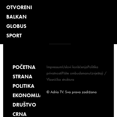
OTVORENI
BALKAN
GLOBUS
SPORT
POČETNA
Impressum
Uslovi korišćenja
Politika
privatnosti
Pišite ombudsmanu
Izvještaji /
STRANA
Vlasnička struktura
POLITIKA
© Adria TV. Sva prava zadržana
EKONOMIJA
DRUŠTVO
CRNA