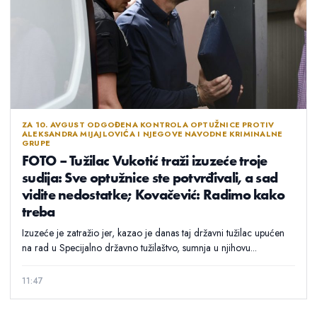
ZA 10. AVGUST ODGOĐENA KONTROLA OPTUŽNICE PROTIV
ALEKSANDRA MIJAJLOVIĆA I NJEGOVE NAVODNE KRIMINALNE
GRUPE
FOTO – Tužilac Vukotić traži izuzeće troje
sudija: Sve optužnice ste potvrđivali, a sad
vidite nedostatke; Kovačević: Radimo kako
treba
Izuzeće je zatražio jer, kazao je danas taj državni tužilac upućen
na rad u Specijalno državno tužilaštvo, sumnja u njihovu...
11:47