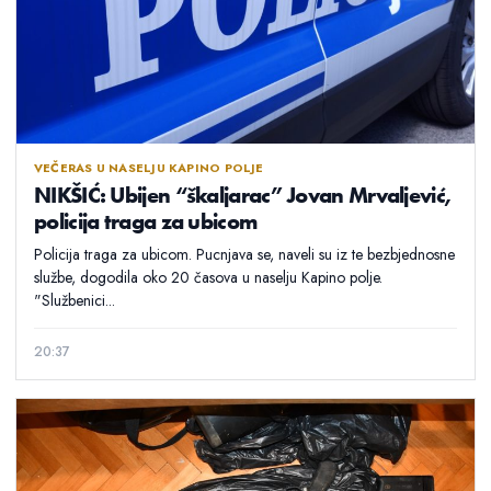
VEČERAS U NASELJU KAPINO POLJE
NIKŠIĆ: Ubijen “škaljarac” Jovan Mrvaljević,
policija traga za ubicom
Policija traga za ubicom. Pucnjava se, naveli su iz te bezbjednosne
službe, dogodila oko 20 časova u naselju Kapino polje.
"Službenici...
20:37