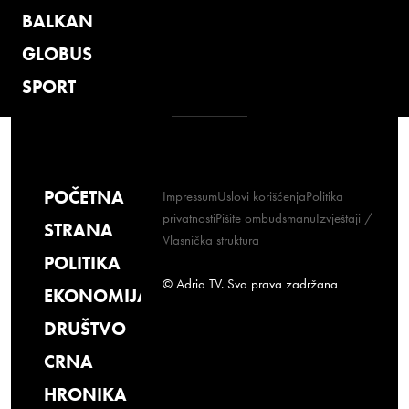
BALKAN
GLOBUS
SPORT
POČETNA
Impressum
Uslovi korišćenja
Politika
privatnosti
Pišite ombudsmanu
Izvještaji /
STRANA
Vlasnička struktura
POLITIKA
© Adria TV. Sva prava zadržana
EKONOMIJA
DRUŠTVO
CRNA
HRONIKA