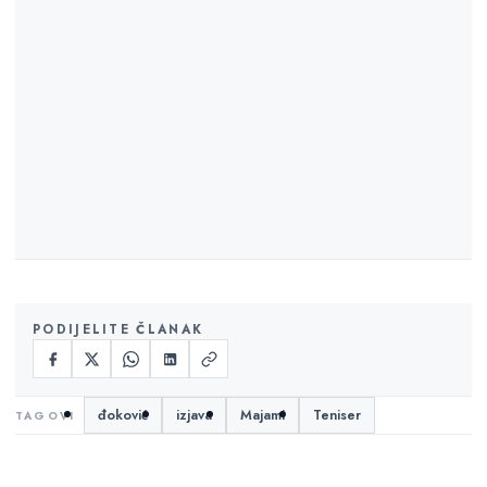
PODIJELITE ČLANAK
đoković
izjava
Majami
Teniser