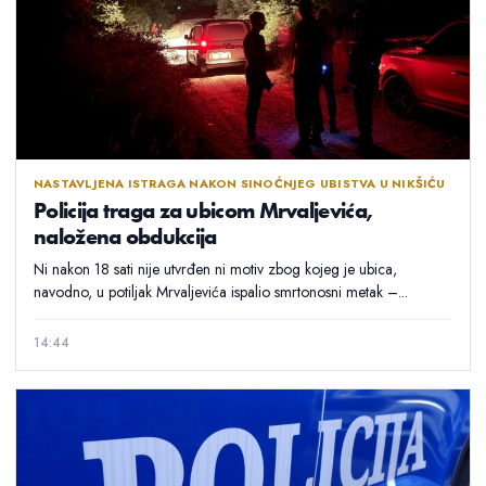
NASTAVLJENA ISTRAGA NAKON SINOĆNJEG UBISTVA U NIKŠIĆU
Policija traga za ubicom Mrvaljevića,
naložena obdukcija
Ni nakon 18 sati nije utvrđen ni motiv zbog kojeg je ubica,
navodno, u potiljak Mrvaljevića ispalio smrtonosni metak –...
14:44