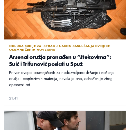
ODLUKA SUDIJE ZA ISTRAGU NAKON SASLUŠANJA DVOJICE
OSUMNJIČENIH NOVLJANA
Arsenal oružja pronađen u “štekovima”:
Suić i Trifunović poslati u Spuž
Pritvor dvojici osumnjičenih za nedozvoljeno držanje i nošenje
oružja i eksplozivnih materija, navela je ona, određen je zbog
opasnosti od...
21:41