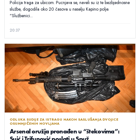
Policija traga za ubicom. Pucnjava se, naveli su iz te bezbjednosne
službe, dogodila oko 20 časova u naselju Kapino polje.
"Službenici...
20:37
ODLUKA SUDIJE ZA ISTRAGU NAKON SASLUŠANJA DVOJICE
OSUMNJIČENIH NOVLJANA
Arsenal oružja pronađen u “štekovima”:
Suić i Trifunović poslati u Spuž