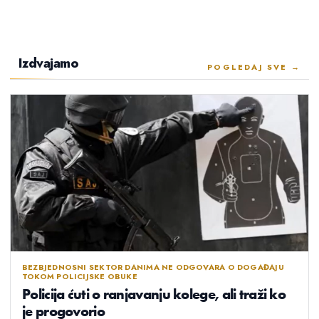
Izdvajamo
POGLEDAJ SVE →
BEZBJEDNOSNI SEKTOR DANIMA NE ODGOVARA O DOGAĐAJU
TOKOM POLICIJSKE OBUKE
Policija ćuti o ranjavanju kolege, ali traži ko
je progovorio