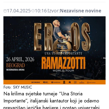
17.04.2025
10:16
Izvor:
Nezavisne novine
Foto: SKY MUSIC
Na krilima svjetske turneje “Una Storia
Importante”, italijanski kantautor koji je odavno
prevazišao jezičke barijere i postao univerzalni