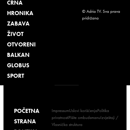
CRNA
© Adria TV. Sva prava
HRONIKA
pridržana
ZABAVA
ŽIVOT
OTVORENI
BALKAN
GLOBUS
SPORT
POČETNA
Impressum
Uslovi korišćenja
Politika
privatnosti
Pišite ombudsmanu
Izvještaji /
STRANA
Vlasnička struktura