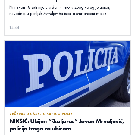
Ni nakon 18 sati nije utvrđen ni motiv zbog kojeg je ubica,
navodno, u potiljak Mrvaljevića ispalio smrtonosni metak –...
14:44
VEČERAS U NASELJU KAPINO POLJE
NIKŠIĆ: Ubijen “škaljarac” Jovan Mrvaljević,
policija traga za ubicom