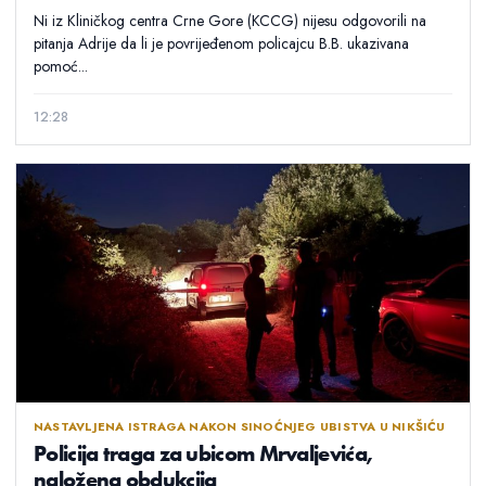
Ni iz Kliničkog centra Crne Gore (KCCG) nijesu odgovorili na
pitanja Adrije da li je povrijeđenom policajcu B.B. ukazivana
pomoć...
12:28
NASTAVLJENA ISTRAGA NAKON SINOĆNJEG UBISTVA U NIKŠIĆU
Policija traga za ubicom Mrvaljevića,
naložena obdukcija