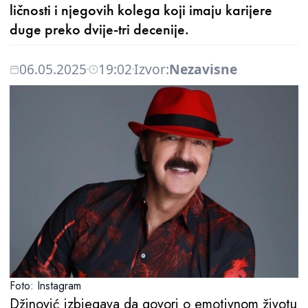
ličnosti i njegovih kolega koji imaju karijere
duge preko dvije-tri decenije.
06.05.2025
19:02
Izvor:
Nezavisne
Foto: Instagram
Džinović izbjegava da govori o emotivnom životu