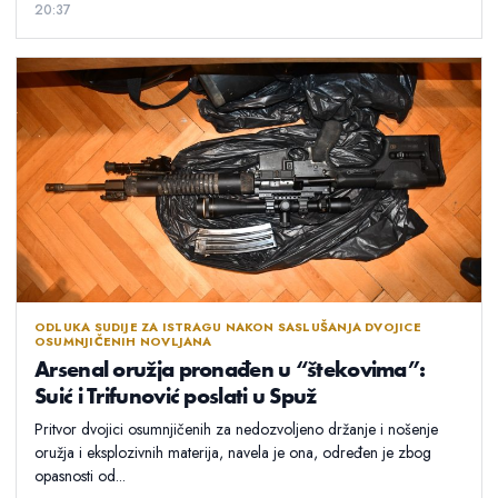
20:37
ODLUKA SUDIJE ZA ISTRAGU NAKON SASLUŠANJA DVOJICE
OSUMNJIČENIH NOVLJANA
Arsenal oružja pronađen u “štekovima”:
Suić i Trifunović poslati u Spuž
Pritvor dvojici osumnjičenih za nedozvoljeno držanje i nošenje
oružja i eksplozivnih materija, navela je ona, određen je zbog
opasnosti od...