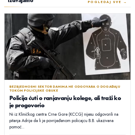
Izdvajamo
POGLEDAJ SVE →
BEZBJEDNOSNI SEKTOR DANIMA NE ODGOVARA O DOGAĐAJU
TOKOM POLICIJSKE OBUKE
Policija ćuti o ranjavanju kolege, ali traži ko
je progovorio
Ni iz Kliničkog centra Crne Gore (KCCG) nijesu odgovorili na
pitanja Adrije da li je povrijeđenom policajcu B.B. ukazivana
pomoć...