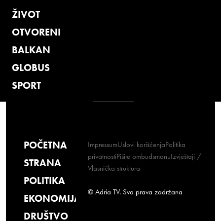
ŽIVOT
OTVORENI
BALKAN
GLOBUS
SPORT
POČETNA
Impressum
Uslovi korišćenja
Politika
privatnosti
Pišite ombudsmanu
Izvještaji /
STRANA
Vlasnička struktura
POLITIKA
© Adria TV. Sva prava zadržana
EKONOMIJA
DRUŠTVO