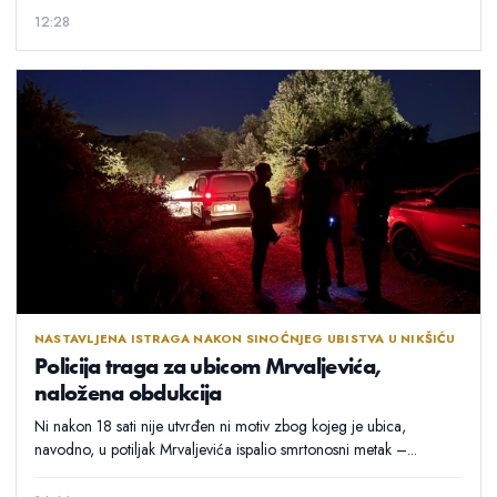
12:28
NASTAVLJENA ISTRAGA NAKON SINOĆNJEG UBISTVA U NIKŠIĆU
Policija traga za ubicom Mrvaljevića,
naložena obdukcija
Ni nakon 18 sati nije utvrđen ni motiv zbog kojeg je ubica,
navodno, u potiljak Mrvaljevića ispalio smrtonosni metak –...