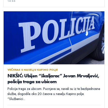
14:44
VEČERAS U NASELJU KAPINO POLJE
NIKŠIĆ: Ubijen “škaljarac” Jovan Mrvaljević,
policija traga za ubicom
Policija traga za ubicom. Pucnjava se, naveli su iz te bezbjednosne
službe, dogodila oko 20 časova u naselju Kapino polje.
"Službenici...