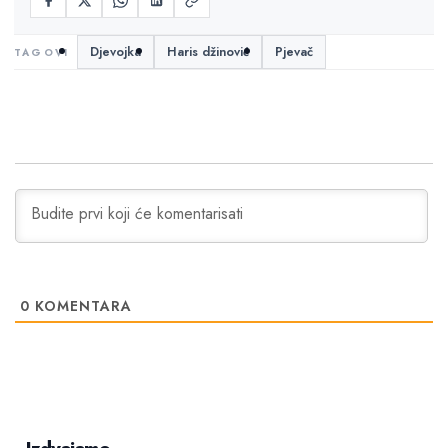
Djevojka
Haris džinović
Pjevač
0
KOMENTARA