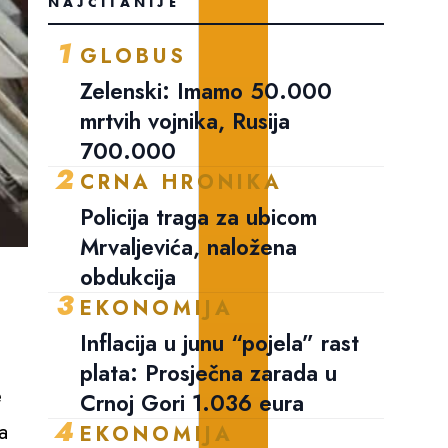
NAJČITANIJE
1
GLOBUS
Zelenski: Imamo 50.000
mrtvih vojnika, Rusija
700.000
2
CRNA HRONIKA
Policija traga za ubicom
Mrvaljevića, naložena
obdukcija
3
EKONOMIJA
Inflacija u junu “pojela” rast
plata: Prosječna zarada u
e
Crnoj Gori 1.036 eura
4
a
EKONOMIJA