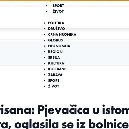
SPORT
ŽIVOT
POLITIKA
DRUŠTVO
CRNA HRONIKA
GLOBUS
EKONOMIJA
REGION
SRBIJA
KULTURA
KOLUMNE
ZABAVA
SPORT
ŽIVOT
isana: Pjevačica u isto
 oglasila se iz bolnice