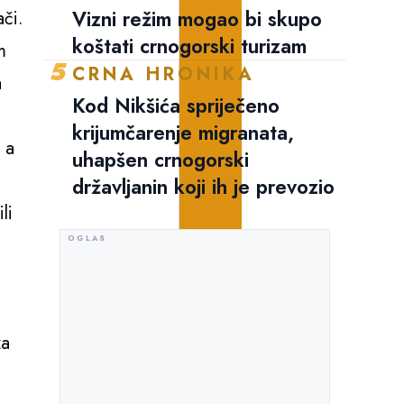
Vizni režim mogao bi skupo
ači.
koštati crnogorski turizam
m
5
CRNA HRONIKA
a
Kod Nikšića spriječeno
krijumčarenje migranata,
 a
uhapšen crnogorski
državljanin koji ih je prevozio
li
za