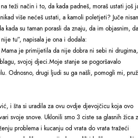
a teži način i to, da kada padneš, moraš ustati još j
ikad više nećeš ustati, a kamoli poletjeti? Juče nisa
a kada su taman porasli da znaju, da im objasnim, d
ije tu”, napisala je ona i dodala:
ama je primijetila da nije dobra ni sebi ni drugima,
lagu, svojoj djeci.Moje stanje se pogoršavalo
. Odnosno, drugi ljudi su ga našli, pomogli mi, pruži
vić, i šta si uradila za ovu ovdje djevojčicu koja ovo
i svoje snove. Uklonili smo 3 ciste sa glasnih žica 
ženju problema i kucanju od vrata do vrata tražeći