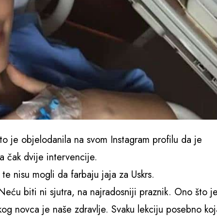
to je objelodanila na svom Instagram profilu da je
a čak dvije intervencije.
 te nisu mogli da farbaju jaja za Uskrs.
ću biti ni sjutra, na najradosniji praznik. Ono što j
akog novca je naše zdravlje. Svaku lekciju posebno koj