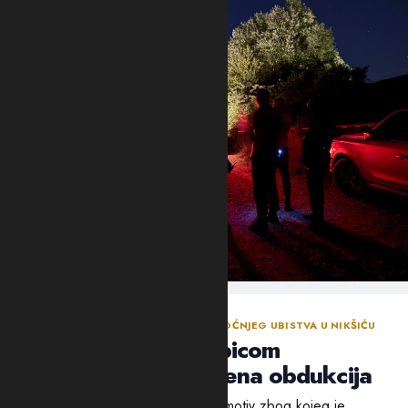
NASTAVLJENA ISTRAGA NAKON SINOĆNJEG UBISTVA U NIKŠIĆU
Policija traga za ubicom
Mrvaljevića, naložena obdukcija
Ni nakon 18 sati nije utvrđen ni motiv zbog kojeg je