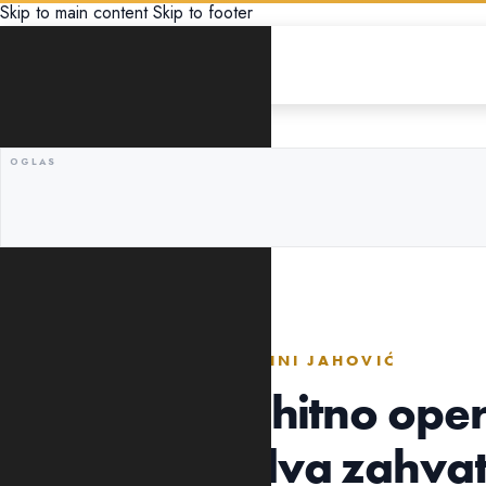
Skip to main content
Skip to footer
ZABAVA
ZAHVALILA KOLEGINICI EMINI JAHOVIĆ
Marija Mikić hitno oper
danu imala dva zahvata,