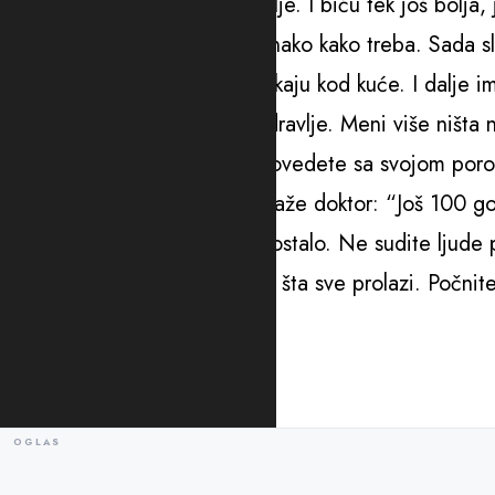
pomoć. Sada je mama još bolje. I biću tek još bolja, j
tek čeka. Sve je prošlo baš onako kako treba. Sada sl
sebe i svoje piliće koji me čekaju kod kuće. I dalje
pitaju kako sam. Porodicu i zdravlje. Meni više ništa 
vam sretan praznik i da ga provedete sa svojom por
cijenu. I tek ću vam pjevati, kaže doktor: “Još 100 god
to malo ljudskosti što nam je ostalo. Ne sudite ljude
borbu sa sobom vodi niti kroz šta sve prolazi. Počnit
je Marija Mikić.
(Blic.rs/Mondo)