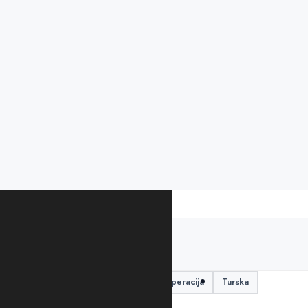
PODIJELITE ČLANAK
doktori
Marija Mikić
operacija
Turska