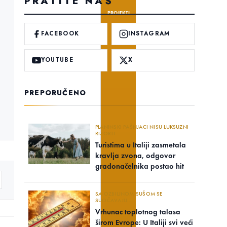
PRATITE NAS
PROJEKTI
FACEBOOK
INSTAGRAM
YOUTUBE
X
PREPORUČENO
PLANINSKI PAŠNJACI NISU LUKSUZNI
RIZORTI
Turistima u Italiji zasmetala
kravlja zvona, odgovor
gradonačelnika postao hit
SA OZBILJNOM SUŠOM SE
SUOČAVAJU..
Vrhunac toplotnog talasa
širom Evrope: U Italiji svi veći