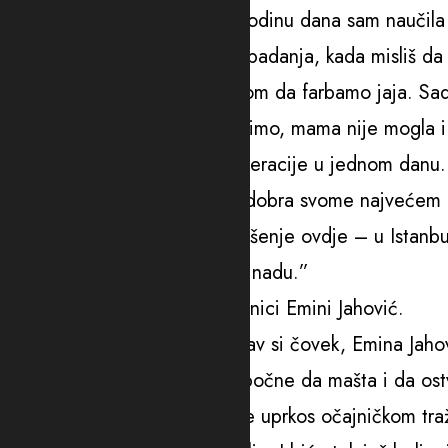
me je zadesila u poslednjih godinu dana sam naučila n
A šta bude kad se umoriš od padanja, kada misliš da n
bila kod kuće sa svojom djecom da farbamo jaja. Sad
pričamo, da se šalimo, da bojimo, mama nije mogla i n
“Mama je juče imala dvije operacije u jednom danu. M
ponajviše da više nije onako dobra svome najvećem b
vremenom dok nismo našli rješenje ovdje – u Istanbulu
ruku spasa, dali mi neku novu nadu.”
Pjevačica se zahvalila i koleginici Emini Jahović.
“Želim da cijeli svijet zna kakav si čovek, Emina Jaho
piše. Sada ponovo moze da počne da mašta i da ostvar
koje nisam ni znala da postoje uprkos očajničkom tra