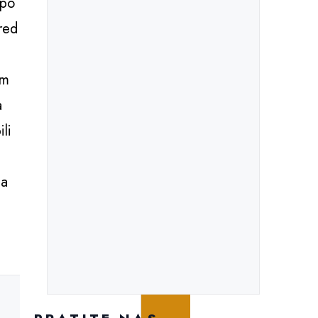
epo
red
im
a
li
la