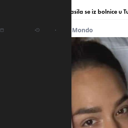
Pjevačica Marija Mikić oglasila se iz bolnice u T
19.04.2025
10:18
Izvor:
Mondo