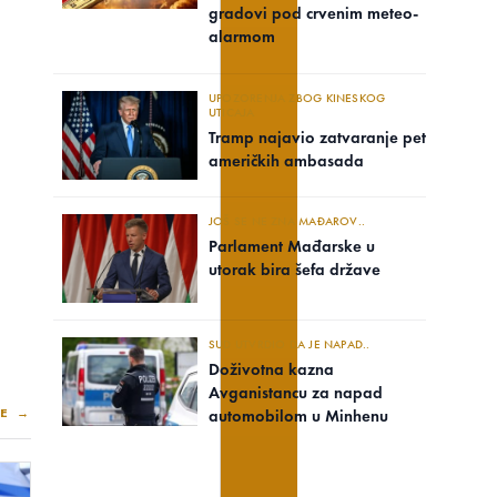
gradovi pod crvenim meteo-
alarmom
UPOZORENJA ZBOG KINESKOG
UTICAJA
Tramp najavio zatvaranje pet
američkih ambasada
JOŠ SE NE ZNA MAĐAROV..
Parlament Mađarske u
utorak bira šefa države
SUD UTVRDIO DA JE NAPAD..
Doživotna kazna
Avganistancu za napad
E →
automobilom u Minhenu