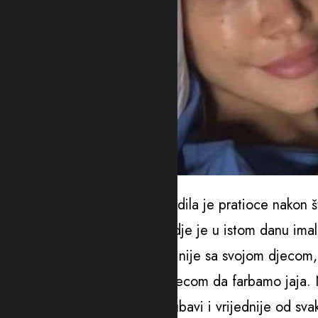
foto: Instagram
Pjevačica Marija Mikić iznenadila je pratioce nakon š
trenutno u bolnici u Turskoj gdje je u istom danu imal
Ipak, njoj je teško palo to što nije sa svojom djecom,
“Juče nisam bila sa svojom djecom da farbamo jaja. Ne
veće od svih nas, od svake ljubavi i vrijednije od sv