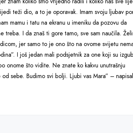
er znam koliko smo vrijedno radili i koliko nas sve lij
ijedi teži dio, a to je oporavak. Imam svoju ljubav po
 imam mamu i tatu na ekranu u imeniku da pozovu da
ne treba. I da znaš ti gore tamo, sve sam naučila. Žel
odicom, jer samo to je ono što na ovome svijetu nem
ina”. I još jedan mali podsjetnik za one koji su izgubi
 po onome što vidite. Ne znate ko kakvu unutrašnju
e od sebe. Budimo svi bolji. Ljubi vas Mara” – napisa