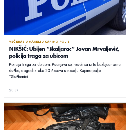
VEČERAS U NASELJU KAPINO POLJE
NIKŠIĆ: Ubijen “škaljarac” Jovan Mrvaljević,
policija traga za ubicom
Policija traga za ubicom. Pucnjava se, naveli su iz te bezbjednosne
službe, dogodila oko 20 časova u naselju Kapino polje.
"Službenici...
20:37