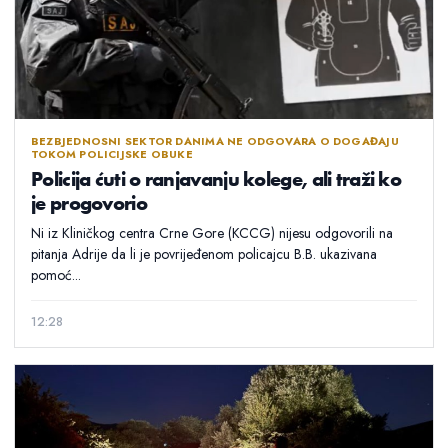
BEZBJEDNOSNI SEKTOR DANIMA NE ODGOVARA O DOGAĐAJU
TOKOM POLICIJSKE OBUKE
Policija ćuti o ranjavanju kolege, ali traži ko
je progovorio
Ni iz Kliničkog centra Crne Gore (KCCG) nijesu odgovorili na
pitanja Adrije da li je povrijeđenom policajcu B.B. ukazivana
pomoć...
12:28