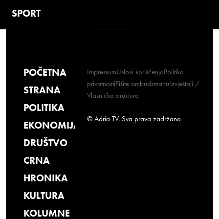
SPORT
POČETNA
Impressum
Uslovi korišćenja
Politika
privatnosti
Pišite ombudsmanu
Izvještaji /
STRANA
Vlasnička struktura
POLITIKA
© Adria TV. Sva prava zadržana
EKONOMIJA
DRUŠTVO
CRNA
HRONIKA
KULTURA
KOLUMNE