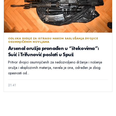
ODLUKA SUDIJE ZA ISTRAGU NAKON SASLUŠANJA DVOJICE
OSUMNJIČENIH NOVLJANA
Arsenal oružja pronađen u “štekovima”:
Suić i Trifunović poslati u Spuž
Pritvor dvojici osumnjičenih za nedozvoljeno držanje i nošenje
oružja i eksplozivnih materija, navela je ona, određen je zbog
opasnosti od...
21:41