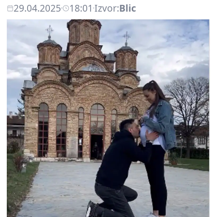
29.04.2025
18:01
Izvor:
Blic