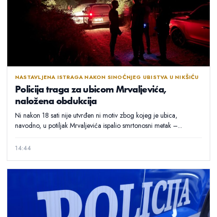
NASTAVLJENA ISTRAGA NAKON SINOĆNJEG UBISTVA U NIKŠIĆU
Policija traga za ubicom Mrvaljevića,
naložena obdukcija
Ni nakon 18 sati nije utvrđen ni motiv zbog kojeg je ubica,
navodno, u potiljak Mrvaljevića ispalio smrtonosni metak –...
14:44