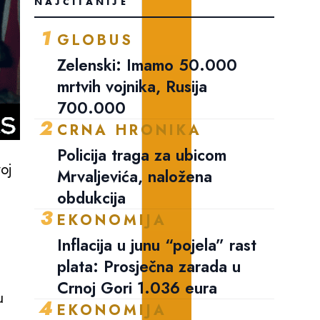
NAJČITANIJE
1
GLOBUS
Zelenski: Imamo 50.000
mrtvih vojnika, Rusija
700.000
2
CRNA HRONIKA
Policija traga za ubicom
oj
Mrvaljevića, naložena
obdukcija
3
EKONOMIJA
Inflacija u junu “pojela” rast
plata: Prosječna zarada u
Crnoj Gori 1.036 eura
u
4
EKONOMIJA