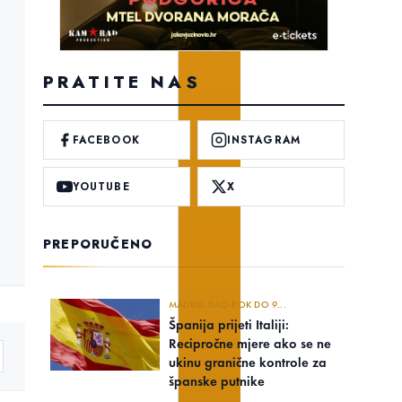
PRATITE NAS
FACEBOOK
INSTAGRAM
YOUTUBE
X
PREPORUČENO
MADRID DAO ROK DO 9...
Španija prijeti Italiji:
Recipročne mjere ako se ne
ukinu granične kontrole za
španske putnike