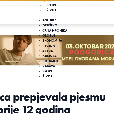
SPORT
ŽIVOT
POLITIKA
DRUŠTVO
CRNA HRONIKA
GLOBUS
EKONOMIJA
REGION
SRBIJA
KULTURA
KOLUMNE
ZABAVA
SPORT
ŽIVOT
ca prepjevala pjesmu
prije 12 godina