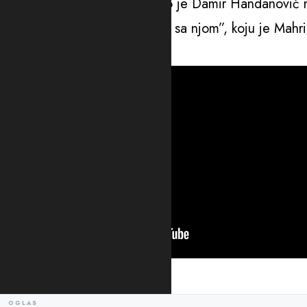
nekom novom zvuku”, napisao je Damir Handanović n
Spot za pjesmu “Da raskinem sa njom”, koju je Mahr
palicom Dejana Milićevića.