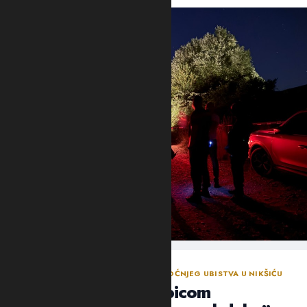
NASTAVLJENA ISTRAGA NAKON SINOĆNJEG UBISTVA U NIKŠIĆU
Policija traga za ubicom