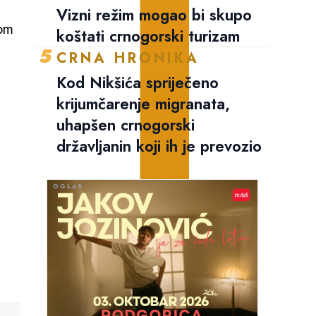
Vizni režim mogao bi skupo
kom
koštati crnogorski turizam
5
CRNA HRONIKA
Kod Nikšića spriječeno
krijumčarenje migranata,
uhapšen crnogorski
državljanin koji ih je prevozio