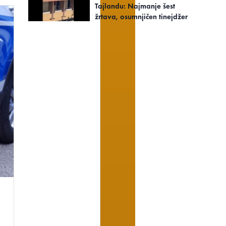
Tajlandu: Najmanje šest
žrtava, osumnjičen tinejdžer