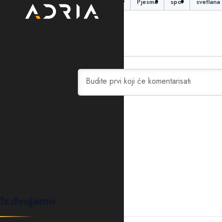
Mahrina
Marina Cvetković
Pjesma
spot
svetlana
0
KOMENTARA
Izdvajamo