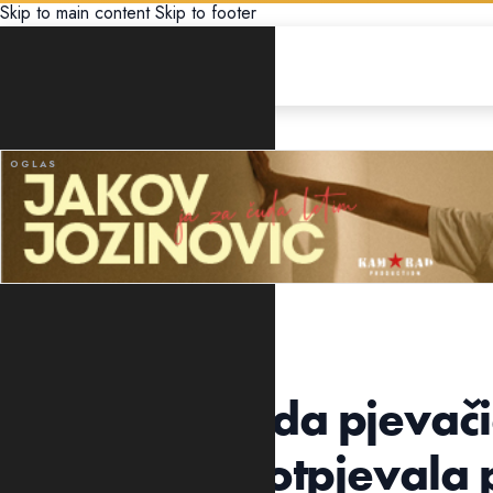
Skip to main content
Skip to footer
ZABAVA
OBJAVLJEN I SPOT
VIDEO – Mlada pjevači
koju je Ceca otpjevala 