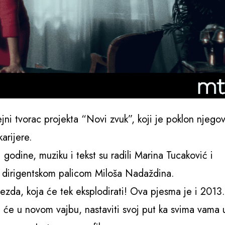
ni tvorac projekta “Novi zvuk”, koji je poklon njegov
arijere.
odine, muziku i tekst su radili Marina Tucaković i
d dirigentskom palicom Miloša Nadaždina.
ezda, koja će tek eksplodirati! Ova pjesma je i 2013.
će u novom vajbu, nastaviti svoj put ka svima vama 