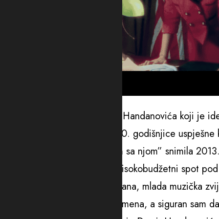
Foto: YouTube/Screenshot
Ova numera, djelo je Damira Handanovića koji je idej
publici u znak obilježavanja 20. godišnjice uspješne k
Ceca je pjesmu “Da raskinem sa njom” snimila 2013. g
Damir Handanović, a prati i visokobudžetni spot po
“Mahrina je izuzetno talentovana, mlada muzička zvij
godine bila mnogo ispred vremena, a siguran sam da 