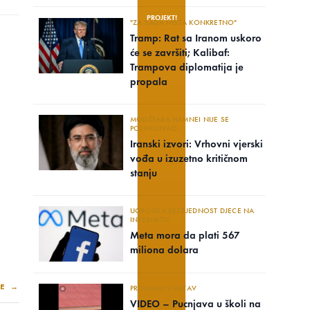
PROJEKTI
"ZA SADA NIŠTA KONKRETNO"
Tramp: Rat sa Iranom uskoro
će se završiti; Kalibaf:
Trampova diplomatija je
propala
MODŽTABA HAMNEI NIJE SE
POJAVLJIVAO..
Iranski izvori: Vrhovni vjerski
vođa u izuzetno kritičnom
stanju
UGROZILA BEZBJEDNOST DJECE NA
INTERNETU
Meta mora da plati 567
miliona dolara
E →
PRONAĐEN MRTAV
VIDEO – Pucnjava u školi na