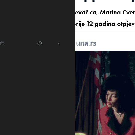
Mlada i sve popularnija pjevačica, Marina Cvet
raskinem s njom", koju je prije 12 godina otpj
02.05.2025
07:37
Izvor:
una.rs