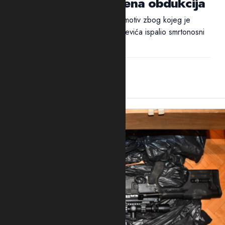
Mrvaljevića, naložena obdukcija
Ni nakon 18 sati nije utvrđen ni motiv zbog kojeg je
ubica, navodno, u potiljak Mrvaljevića ispalio smrtonosni
metak –...
14:44