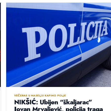
VEČERAS U NASELJU KAPINO POLJE
NIKŠIĆ: Ubijen “škaljarac”
Jovan Mrvaljević, policija traga