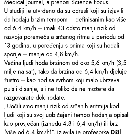
Medical Journal, a prenosi Science Focus.
U studiji je utvrđeno da su odrasli koji su izjavili
da hodaju brzim tempom – definisanim kao više
od 6,4 km/h – imali 43 odsto manji rizik od
razvoja poremećaja srčanog ritma u periodu od
13 godina, u poređenju s onima koji su hodali
sporije – manje od 4,8 km/h.
Većina ljudi hoda brzinom od oko 5,6 km/h (3,5
milje na sat), tako da brzina od 6,4 km/h djeluje
žustro – kao hod sa svrhom koji malo ubrzava
puls i disanje, ali ne toliko da ne možete da
razgovarate dok hodate.
„Uočili smo manji rizik od srčanih aritmija kod
ljudi koji su svoj uobičajeni tempo hodanja opisali
kao prosječan (između 4,8 i 6,4 km/h) ili brz
(više od 6,4 km/h)“, izjavila je profesorka
Džil