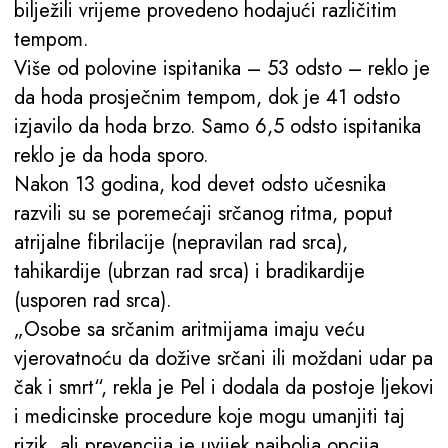
bilježili vrijeme provedeno hodajući različitim
tempom.
Više od polovine ispitanika – 53 odsto – reklo je
da hoda prosječnim tempom, dok je 41 odsto
izjavilo da hoda brzo. Samo 6,5 odsto ispitanika
reklo je da hoda sporo.
Nakon 13 godina, kod devet odsto učesnika
razvili su se poremećaji srčanog ritma, poput
atrijalne fibrilacije (nepravilan rad srca),
tahikardije (ubrzan rad srca) i bradikardije
(usporen rad srca).
„Osobe sa srčanim aritmijama imaju veću
vjerovatnoću da dožive srčani ili moždani udar pa
čak i smrt“, rekla je Pel i dodala da postoje ljekovi
i medicinske procedure koje mogu umanjiti taj
rizik, ali prevencija je uvijek najbolja opcija.