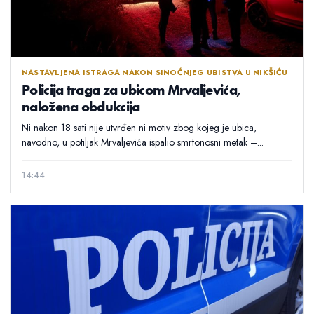
NASTAVLJENA ISTRAGA NAKON SINOĆNJEG UBISTVA U NIKŠIĆU
Policija traga za ubicom Mrvaljevića,
naložena obdukcija
Ni nakon 18 sati nije utvrđen ni motiv zbog kojeg je ubica,
navodno, u potiljak Mrvaljevića ispalio smrtonosni metak –...
14:44