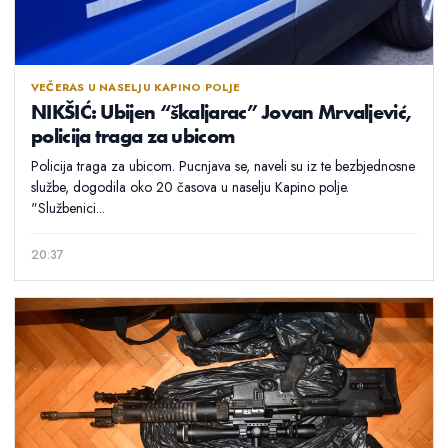
VEČERAS U NASELJU KAPINO POLJE
NIKŠIĆ: Ubijen “škaljarac” Jovan Mrvaljević,
policija traga za ubicom
Policija traga za ubicom. Pucnjava se, naveli su iz te bezbjednosne
službe, dogodila oko 20 časova u naselju Kapino polje.
"Službenici...
20:37