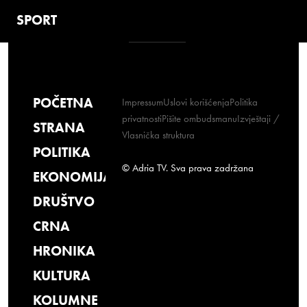
SPORT
POČETNA
Impressum
Uslovi korišćenja
Politika
privatnosti
Pišite ombudsmanu
Izvještaji /
STRANA
Vlasnička struktura
POLITIKA
© Adria TV. Sva prava zadržana
EKONOMIJA
DRUŠTVO
CRNA
HRONIKA
KULTURA
KOLUMNE