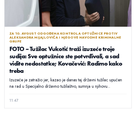
ZA 10. AVGUST ODGOĐENA KONTROLA OPTUŽNICE PROTIV
ALEKSANDRA MIJAJLOVIĆA I NJEGOVE NAVODNE KRIMINALNE
GRUPE
FOTO – Tužilac Vukotić traži izuzeće troje
sudija: Sve optužnice ste potvrđivali, a sad
vidite nedostatke; Kovačević: Radimo kako
treba
Izuzeće je zatražio jer, kazao je danas taj državni tužilac upućen
na rad u Specijalno državno tužilaštvo, sumnja u njihovu...
11:47