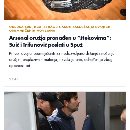
ODLUKA SUDIJE ZA ISTRAGU NAKON SASLUŠANJA DVOJICE
OSUMNJIČENIH NOVLJANA
Arsenal oružja pronađen u “štekovima”:
Suić i Trifunović poslati u Spuž
Pritvor dvojici osumnjičenih za nedozvoljeno držanje i nošenje
oružja i eksplozivnih materija, navela je ona, određen je zbog
opasnosti od...
21:41