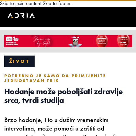
Skip to main content
Skip to footer
ŽIVOT
POTREBNO JE SAMO DA PRIMIJENITE
JEDNOSTAVAN TRIK
Hodanje može poboljšati zdravlje
srca, tvrdi studija
Brzo hodanje, i to u dužim vremenskim
intervalima, može pomoći u zaštiti od