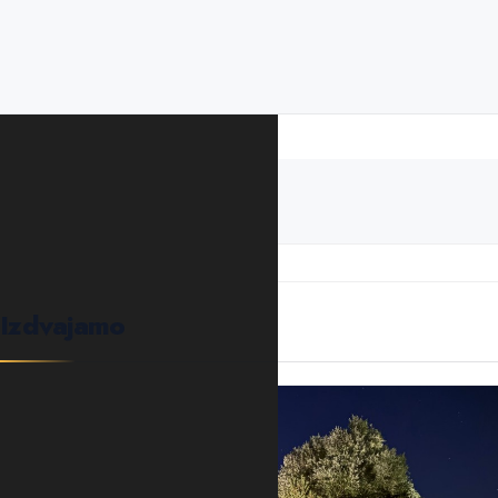
PODIJELITE ČLANAK
vježbanje
zdravlje
Izdvajamo