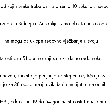
ti od kojih svaka treba da traje samo 10 sekundi, navo
ziteta u Sidneju u Australiji, samo oko 15 odsto odra
e ili ne mogu da uklope redovno vježbanje u svoju
arosti oko 51 godine koji su rekli da ne rade neke
 dnevno, kao što je penjanje uz stepenice, trčanje za
n je za 38 odsto manji rizik da će umrijeti u narednih
S), odrasli od 19 do 64 godina starosti trebalo bi d