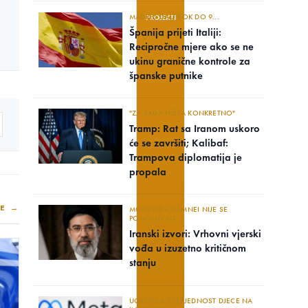
MADRID DAO ROK DO 9...
PROJEKTI
Španija prijeti Italiji:
Recipročne mjere ako se ne
ukinu granične kontrole za
španske putnike
"ZA SADA NIŠTA KONKRETNO"
Tramp: Rat sa Iranom uskoro
će se završiti; Kalibaf:
Trampova diplomatija je
propala
E →
MODŽTABA HAMNEI NIJE SE
POJAVLJIVAO..
Iranski izvori: Vrhovni vjerski
vođa u izuzetno kritičnom
stanju
UGROZILA BEZBJEDNOST DJECE NA