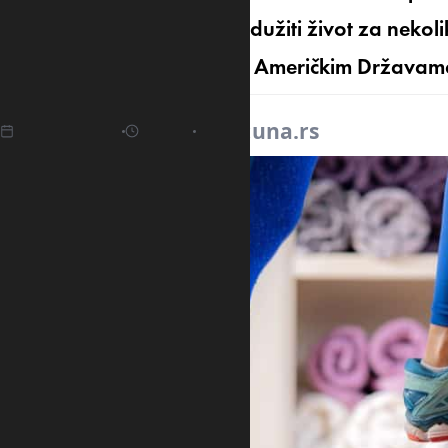
da očekuju da će im to produžiti život za nekoli
sprovedenoj u Sjedinjenim Američkim Državam
03.09.2025
15:10
Izvor:
una.rs