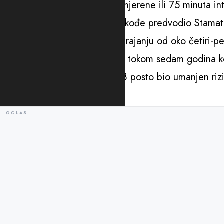
imaju najmanje 150 minuta umjerene ili 75 minuta int
Ranija studija čiju izradu je takođe predvodio Stama
tri do četiri puta, u ukupnom trajanju od oko četiri-
oboljenja sa smrtnim ishodom tokom sedam godina koli
Istovremeno, kod njih je za 28 posto bio umanjen rizik