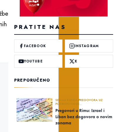
ežbe
nih
PRATITE NAS
FACEBOOK
INSTAGRAM
YOUTUBE
X
PREPORUČENO
SEDMA RUNDA PREGOVORA UZ
POSREDOVANJE..
Pregovori u Rimu: Izrael i
Liban bez dogovora o novim
zonama