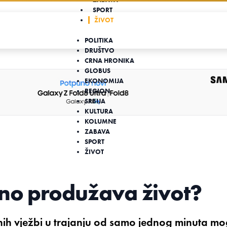
SPORT
ŽIVOT
POLITIKA
DRUŠTVO
CRNA HRONIKA
GLOBUS
EKONOMIJA
REGION
SRBIJA
KULTURA
KOLUMNE
ZABAVA
SPORT
ŽIVOT
vno produžava život?
ih vježbi u trajanju od samo jednog minuta m