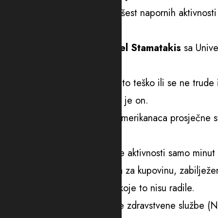
Dovoljno je da uradite pet ili šest napornih aktivnos
istraživači.
Kako ukazuje naučnik
Emanuel Stamatakis
sa Univer
vježbaju redovno.
“Većini odrasle populacije je to teško ili se ne trud
svakodnevnu rutinu”, zaključio je on.
Studija je obuhvatila 3.300 Amerikanaca prosječne st
određene redovne vježbe.
Kod onih koji su radili naporne aktivnosti samo minut
djecom ili nošenje teških kesa za kupovinu, zabilježe
šest godina nego kod osoba koje to nisu radile.
Prema istraživanju Nacionalne zdravstvene službe (NH