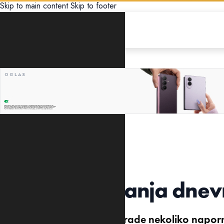
Skip to main content
Skip to footer
ŽIVOT
ISTRAŽIVANJE
I minut vježbanja dne
Osobe koje tokom dana urade nekoliko naporn