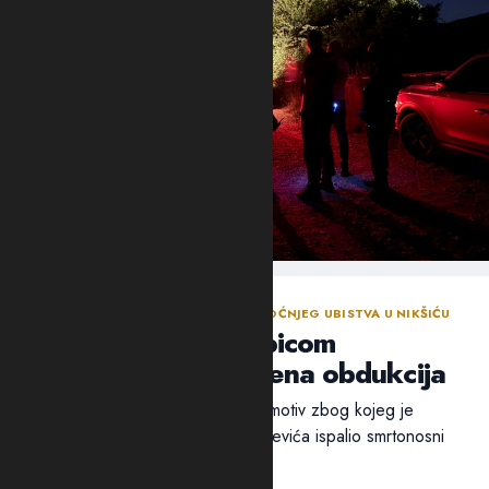
NASTAVLJENA ISTRAGA NAKON SINOĆNJEG UBISTVA U NIKŠIĆU
Policija traga za ubicom
Mrvaljevića, naložena obdukcija
Ni nakon 18 sati nije utvrđen ni motiv zbog kojeg je
ubica, navodno, u potiljak Mrvaljevića ispalio smrtonosni
metak –...