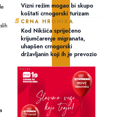
Vizni režim mogao bi skupo
de
koštati crnogorski turizam
5
CRNA HRONIKA
slih
Kod Nikšića spriječeno
krijumčarenje migranata,
uhapšen crnogorski
državljanin koji ih je prevozio
a