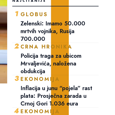
NAJČITANIJE
1
GLOBUS
Zelenski: Imamo 50.000
mrtvih vojnika, Rusija
700.000
2
CRNA HRONIKA
Policija traga za ubicom
Mrvaljevića, naložena
obdukcija
3
EKONOMIJA
Inflacija u junu “pojela” rast
plata: Prosječna zarada u
Crnoj Gori 1.036 eura
4
EKONOMIJA