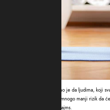
Ilustracija, foto: Envato
Tokom istraživanja ustanovljeno je da ljudima, koji 
intenzivnim vježbama, prijeti mnogo manji rizik da ć
uopšte ne vježbaju, prenosi Tajms.