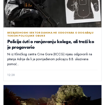
BEZBJEDNOSNI SEKTOR DANIMA NE ODGOVARA O DOGAĐAJU
TOKOM POLICIJSKE OBUKE
Policija ćuti o ranjavanju kolege, ali traži ko
je progovorio
Ni iz Kliničkog centra Crne Gore (KCCG) nijesu odgovorili na
pitanja Adrije da li je povrijeđenom policajcu B.B. ukazivana
pomoć...
12:28