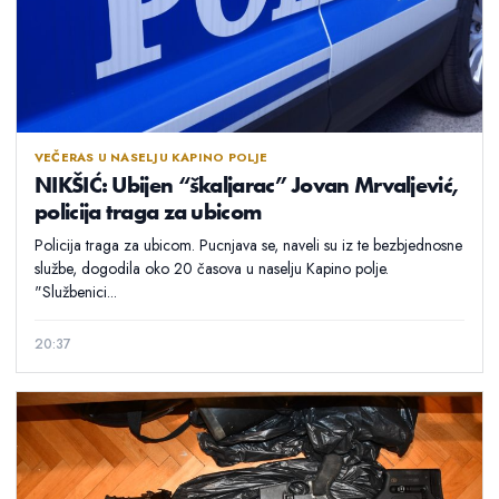
VEČERAS U NASELJU KAPINO POLJE
NIKŠIĆ: Ubijen “škaljarac” Jovan Mrvaljević,
policija traga za ubicom
Policija traga za ubicom. Pucnjava se, naveli su iz te bezbjednosne
službe, dogodila oko 20 časova u naselju Kapino polje.
"Službenici...
20:37