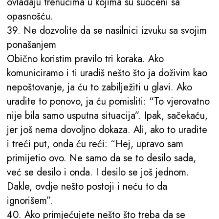
ovladaju trenucima u kojima su suočeni sa
opasnošću.
39. Ne dozvolite da se nasilnici izvuku sa svojim
ponašanjem
Obično koristim pravilo tri koraka. Ako
komuniciramo i ti uradiš nešto što ja doživim kao
nepoštovanje, ja ću to zabilježiti u glavi. Ako
uradite to ponovo, ja ću pomisliti: “To vjerovatno
nije bila samo usputna situacija”. Ipak, sačekaću,
jer još nema dovoljno dokaza. Ali, ako to uradite
i treći put, onda ću reći: “Hej, upravo sam
primijetio ovo. Ne samo da se to desilo sada,
već se desilo i onda. I desilo se još jednom.
Dakle, ovdje nešto postoji i neću to da
ignorišem”.
40. Ako primjećujete nešto što treba da se