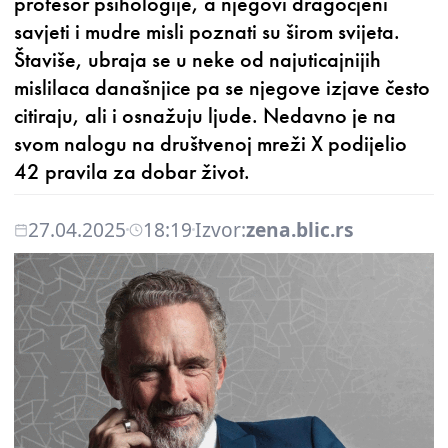
profesor psihologije, a njegovi dragocjeni
savjeti i mudre misli poznati su širom svijeta.
Štaviše, ubraja se u neke od najuticajnijih
mislilaca današnjice pa se njegove izjave često
citiraju, ali i osnažuju ljude. Nedavno je na
svom nalogu na društvenoj mreži X podijelio
42 pravila za dobar život.
27.04.2025
18:19
Izvor:
zena.blic.rs