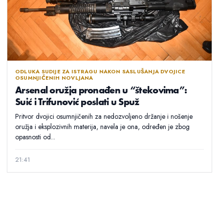
ODLUKA SUDIJE ZA ISTRAGU NAKON SASLUŠANJA DVOJICE
OSUMNJIČENIH NOVLJANA
Arsenal oružja pronađen u “štekovima”:
Suić i Trifunović poslati u Spuž
Pritvor dvojici osumnjičenih za nedozvoljeno držanje i nošenje
oružja i eksplozivnih materija, navela je ona, određen je zbog
opasnosti od...
21:41