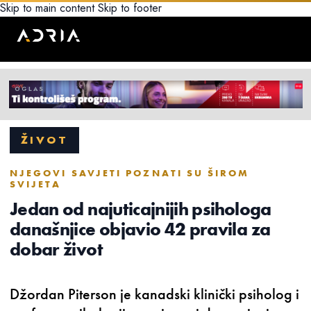
Skip to main content
Skip to footer
ŽIVOT
NJEGOVI SAVJETI POZNATI SU ŠIROM
SVIJETA
Jedan od najuticajnijih psihologa
današnjice objavio 42 pravila za
dobar život
Džordan Piterson je kanadski klinički psiholog i