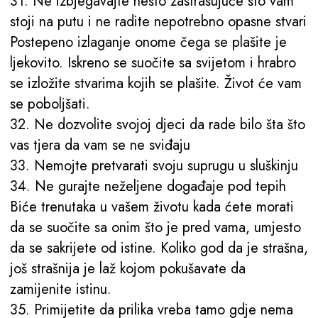
31. Ne izbjegavajte nešto zastrašujuće što vam
stoji na putu i ne radite nepotrebno opasne stvari
Postepeno izlaganje onome čega se plašite je
ljekovito. Iskreno se suočite sa svijetom i hrabro
se izložite stvarima kojih se plašite. Život će vam
se poboljšati.
32. Ne dozvolite svojoj djeci da rade bilo šta što
vas tjera da vam se ne sviđaju
33. Nemojte pretvarati svoju suprugu u sluškinju
34. Ne gurajte neželjene događaje pod tepih
Biće trenutaka u vašem životu kada ćete morati
da se suočite sa onim što je pred vama, umjesto
da se sakrijete od istine. Koliko god da je strašna,
još strašnija je laž kojom pokušavate da
zamijenite istinu.
35. Primijetite da prilika vreba tamo gdje nema