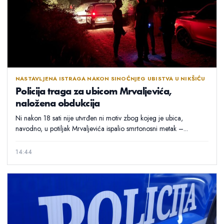
NASTAVLJENA ISTRAGA NAKON SINOĆNJEG UBISTVA U NIKŠIĆU
Policija traga za ubicom Mrvaljevića,
naložena obdukcija
Ni nakon 18 sati nije utvrđen ni motiv zbog kojeg je ubica,
navodno, u potiljak Mrvaljevića ispalio smrtonosni metak –...
14:44