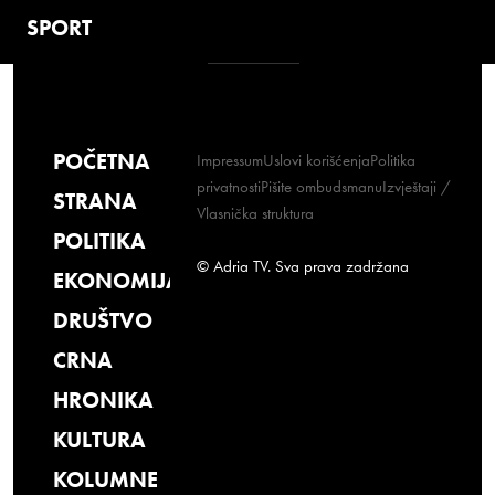
SPORT
POČETNA
Impressum
Uslovi korišćenja
Politika
privatnosti
Pišite ombudsmanu
Izvještaji /
STRANA
Vlasnička struktura
POLITIKA
© Adria TV. Sva prava zadržana
EKONOMIJA
DRUŠTVO
CRNA
HRONIKA
KULTURA
KOLUMNE