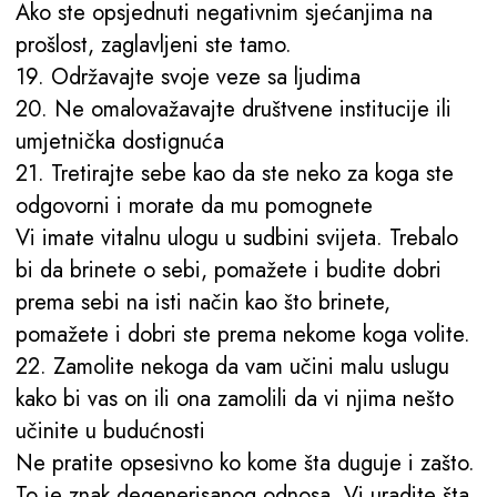
Ako ste opsjednuti negativnim sjećanjima na
prošlost, zaglavljeni ste tamo.
19. Održavajte svoje veze sa ljudima
20. Ne omalovažavajte društvene institucije ili
umjetnička dostignuća
21. Tretirajte sebe kao da ste neko za koga ste
odgovorni i morate da mu pomognete
Vi imate vitalnu ulogu u sudbini svijeta. Trebalo
bi da brinete o sebi, pomažete i budite dobri
prema sebi na isti način kao što brinete,
pomažete i dobri ste prema nekome koga volite.
22. Zamolite nekoga da vam učini malu uslugu
kako bi vas on ili ona zamolili da vi njima nešto
učinite u budućnosti
Ne pratite opsesivno ko kome šta duguje i zašto.
To je znak degenerisanog odnosa. Vi uradite šta