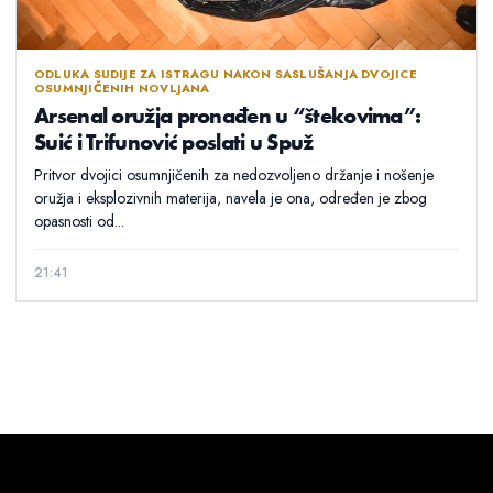
ODLUKA SUDIJE ZA ISTRAGU NAKON SASLUŠANJA DVOJICE
OSUMNJIČENIH NOVLJANA
Arsenal oružja pronađen u “štekovima”:
Suić i Trifunović poslati u Spuž
Pritvor dvojici osumnjičenih za nedozvoljeno držanje i nošenje
oružja i eksplozivnih materija, navela je ona, određen je zbog
opasnosti od...
21:41