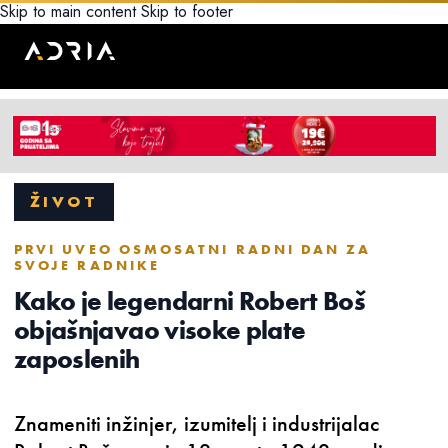
Skip to main content
Skip to footer
ŽIVOT
PRVI UVEO OSMOSATNI RADNI DAN ZA
SVOJE RADNIKE
Kako je legendarni Robert Boš
objašnjavao visoke plate
zaposlenih
Znameniti inžinjer, izumitelj i industrijalac