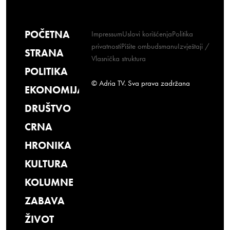
POČETNA
Impressum
Uslovi korišćenja
Politika
privatnosti
Pišite ombudsmanu
Izvještaji /
STRANA
Vlasnička struktura
POLITIKA
© Adria TV. Sva prava zadržana
EKONOMIJA
DRUŠTVO
CRNA
HRONIKA
KULTURA
KOLUMNE
ZABAVA
ŽIVOT