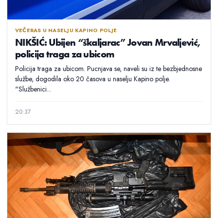
VEČERAS U NASELJU KAPINO POLJE
NIKŠIĆ: Ubijen “škaljarac” Jovan Mrvaljević,
policija traga za ubicom
Policija traga za ubicom. Pucnjava se, naveli su iz te bezbjednosne
službe, dogodila oko 20 časova u naselju Kapino polje.
"Službenici...
20:37