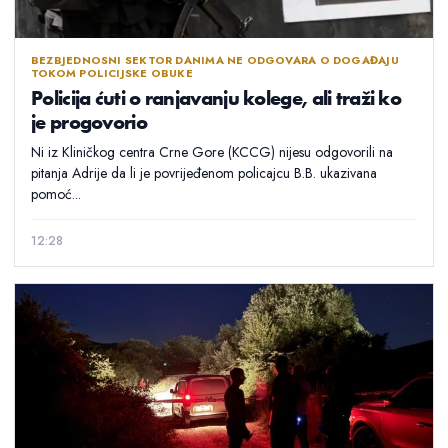
BEZBJEDNOSNI SEKTOR DANIMA NE ODGOVARA O DOGAĐAJU
TOKOM POLICIJSKE OBUKE
Policija ćuti o ranjavanju kolege, ali traži ko
je progovorio
Ni iz Kliničkog centra Crne Gore (KCCG) nijesu odgovorili na
pitanja Adrije da li je povrijeđenom policajcu B.B. ukazivana
pomoć...
12:28