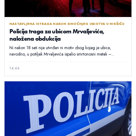
NASTAVLJENA ISTRAGA NAKON SINOĆNJEG UBISTVA U NIKŠIĆU
Policija traga za ubicom Mrvaljevića,
naložena obdukcija
Ni nakon 18 sati nije utvrđen ni motiv zbog kojeg je ubica,
navodno, u potiljak Mrvaljevića ispalio smrtonosni metak –...
14:44