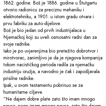
1862. godine. Boš je 1886. godine u Štutgartu
otvorio radionicu za preciznu mehaniku i
elektrotehniku, a 1901. u istom gradu otvara i
prvu fabriku za auto-dijelove.
Boš je bio jedan od prvih industrijalaca u
Njemačkoj koji su uveli osmosatni radni dan za
svoje radnike.
Iako je po uvjerenjima bio pretežito dobrotvor i
mirotvorac, zanimljivo je da je njegova kompanija
tokom nacističkog perioda radila za njemačku
industriju oružja, a navodno je čak i zapošljavala
prisilne radnike.
Ipak, u svom testamentu pobrinuo se za
humanitarne ciljeve.
“Ne dajem dobre plate zato što imam mnogo
novca, nego imam mnogo novca, zato što dajem