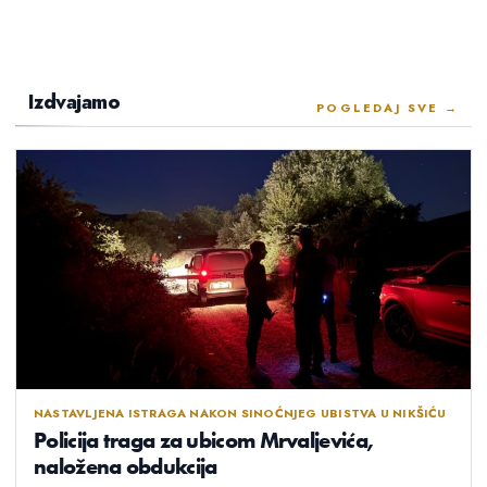
Izdvajamo
POGLEDAJ SVE →
NASTAVLJENA ISTRAGA NAKON SINOĆNJEG UBISTVA U NIKŠIĆU
Policija traga za ubicom Mrvaljevića,
naložena obdukcija