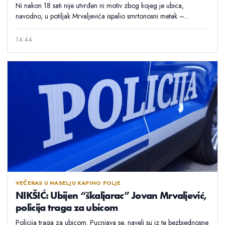
Ni nakon 18 sati nije utvrđen ni motiv zbog kojeg je ubica,
navodno, u potiljak Mrvaljevića ispalio smrtonosni metak –...
14:44
VEČERAS U NASELJU KAPINO POLJE
NIKŠIĆ: Ubijen “škaljarac” Jovan Mrvaljević,
policija traga za ubicom
Policija traga za ubicom. Pucnjava se, naveli su iz te bezbjednosne