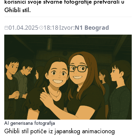
korisnici svoje stvarne fotografije pretvarali u
Ghibli stil.
01.04.2025
18:18
Izvor:
N1 Beograd
AI generisana fotografija
Ghibli stil potiče iz japanskog animacionog