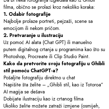
Da bi neka fotografija izgledala kao iz Ghibli
filma, obično se prolazi kroz nekoliko koraka:
1. Odabir fotografije
Najbolje prolaze portreti, pejzaži, scene sa
emocijom ili nekom pričom.
2. Pretvaranje u ilustraciju
Uz pomoć AI alata (Chat GPT) ili manuelno
putem digitalnog crtanja u programima kao što su
Photoshop, Procreate ili Clip Studio Paint.
Kako da pretvorite svoju fotografiju u Ghibli
stil pomoću ChatGPT-a?
Pošaljite fotografiju direktno u chat
Napišite šta želite – „Ghibli stil, kao iz Totoroa“
AI magija se dešava
Dobijate ilustraciju kao iz crtanog filma
Ukoliko želite možete zatraži izmjene (osmijeh,