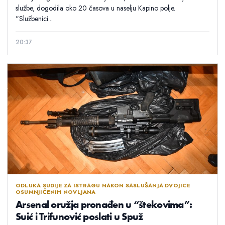
službe, dogodila oko 20 časova u naselju Kapino polje.
"Službenici...
20:37
ODLUKA SUDIJE ZA ISTRAGU NAKON SASLUŠANJA DVOJICE
OSUMNJIČENIH NOVLJANA
Arsenal oružja pronađen u “štekovima”:
Suić i Trifunović poslati u Spuž