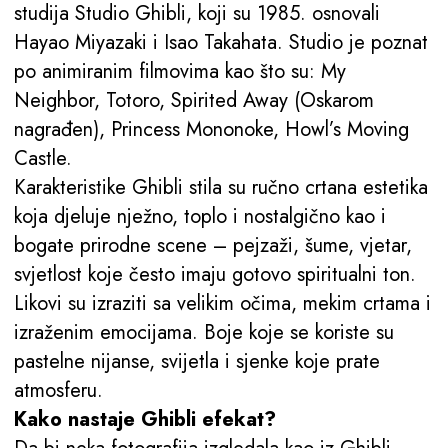
studija Studio Ghibli, koji su 1985. osnovali
Hayao Miyazaki i Isao Takahata. Studio je poznat
po animiranim filmovima kao što su: My
Neighbor, Totoro, Spirited Away (Oskarom
nagrađen), Princess Mononoke, Howl’s Moving
Castle.
Karakteristike Ghibli stila su ručno crtana estetika
koja djeluje nježno, toplo i nostalgično kao i
bogate prirodne scene – pejzaži, šume, vjetar,
svjetlost koje često imaju gotovo spiritualni ton.
Likovi su izraziti sa velikim očima, mekim crtama i
izraženim emocijama. Boje koje se koriste su
pastelne nijanse, svijetla i sjenke koje prate
atmosferu.
Kako nastaje Ghibli efekat?