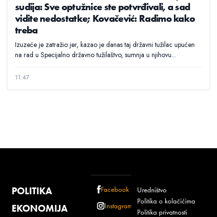
sudija: Sve optužnice ste potvrđivali, a sad
vidite nedostatke; Kovačević: Radimo kako
treba
Izuzeće je zatražio jer, kazao je danas taj državni tužilac upućen
na rad u Specijalno državno tužilaštvo, sumnja u njihovu...
11:47
POLITIKA
Facebook
Uredništvo
Politika o kolačićima
Instagram
EKONOMIJA
Politika privatnosti