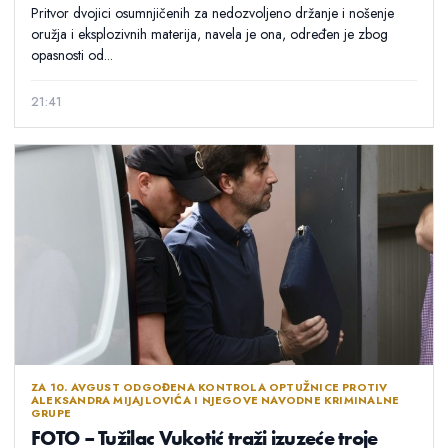
Pritvor dvojici osumnjičenih za nedozvoljeno držanje i nošenje
oružja i eksplozivnih materija, navela je ona, određen je zbog
opasnosti od...
21:41
ZA 10. AVGUST ODGOĐENA KONTROLA OPTUŽNICE PROTIV
ALEKSANDRA MIJAJLOVIĆA I NJEGOVE NAVODNE KRIMINALNE
GRUPE
FOTO – Tužilac Vukotić traži izuzeće troje