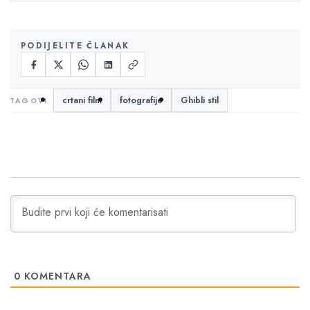
PODIJELITE ČLANAK
crtani film
fotografije
Ghibli stil
0
KOMENTARA