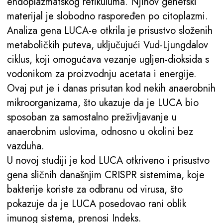
endoplazmatskog retikuluma. Njihov genetski
materijal je slobodno raspoređen po citoplazmi.
Analiza gena LUCA-e otkrila je prisustvo složenih
metaboličkih puteva, uključujući Vud-Ljungdalov
ciklus, koji omogućava vezanje ugljen-dioksida s
vodonikom za proizvodnju acetata i energije.
Ovaj put je i danas prisutan kod nekih anaerobnih
mikroorganizama, što ukazuje da je LUCA bio
sposoban za samostalno preživljavanje u
anaerobnim uslovima, odnosno u okolini bez
vazduha.
U novoj studiji je kod LUCA otkriveno i prisustvo
gena sličnih današnjim CRISPR sistemima, koje
bakterije koriste za odbranu od virusa, što
pokazuje da je LUCA posedovao rani oblik
imunog sistema, prenosi Indeks.