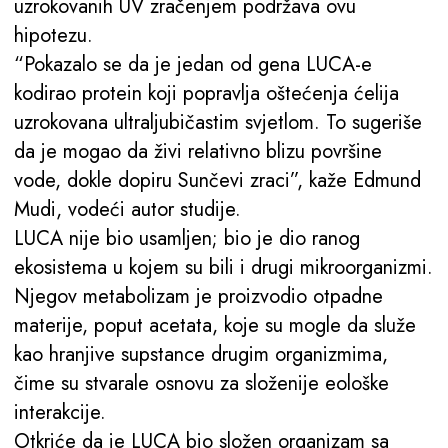
uzrokovanih UV zračenjem podržava ovu
hipotezu.
“Pokazalo se da je jedan od gena LUCA-e
kodirao protein koji popravlja oštećenja ćelija
uzrokovana ultraljubičastim svjetlom. To sugeriše
da je mogao da živi relativno blizu površine
vode, dokle dopiru Sunčevi zraci”, kaže Edmund
Mudi, vodeći autor studije.
LUCA nije bio usamljen; bio je dio ranog
ekosistema u kojem su bili i drugi mikroorganizmi.
Njegov metabolizam je proizvodio otpadne
materije, poput acetata, koje su mogle da služe
kao hranjive supstance drugim organizmima,
čime su stvarale osnovu za složenije eološke
interakcije.
Otkriće da je LUCA bio složen organizam sa