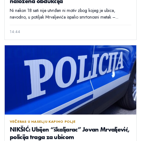
naložena obdukcija
Ni nakon 18 sati nije utvrđen ni motiv zbog kojeg je ubica,
navodno, u potiljak Mrvaljevića ispalio smrtonosni metak –...
14:44
VEČERAS U NASELJU KAPINO POLJE
NIKŠIĆ: Ubijen “škaljarac” Jovan Mrvaljević,
policija traga za ubicom