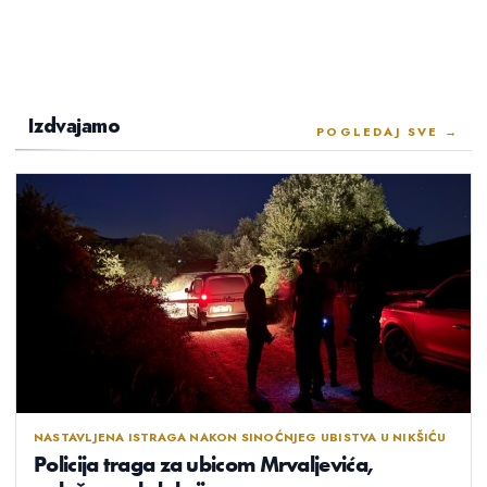
Izdvajamo
POGLEDAJ SVE →
NASTAVLJENA ISTRAGA NAKON SINOĆNJEG UBISTVA U NIKŠIĆU
Policija traga za ubicom Mrvaljevića,