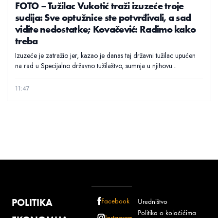
FOTO – Tužilac Vukotić traži izuzeće troje
sudija: Sve optužnice ste potvrđivali, a sad
vidite nedostatke; Kovačević: Radimo kako
treba
Izuzeće je zatražio jer, kazao je danas taj državni tužilac upućen
na rad u Specijalno državno tužilaštvo, sumnja u njihovu...
11:47
POLITIKA
Facebook
Uredništvo
Politika o kolačićima
Instagram