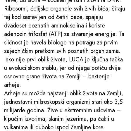
trave, do slona – kodiran je istim slovima DNK.
Ribosomi, ćelijske organele svih živih bića, čitaju
taj kod sastavljen od četiri baze, spajaju
dvadeset poznatih aminokiselina i koriste
adenozin trifosfat (ATP) za stvaranje energije. Ta
sličnost je navela biologe na potragu za prvim
zajedničkim pretkom svih poznatih organizama.
Iako nije prvi oblik života, LUCA je ključna tačka
u evolucijskom stablu, jer od njega potiču dvije
osnovne grane života na Zemlji – bakterije i
arheje.
Arheje su možda najstariji oblik života na Zemlji,
jednostavni mikroskopski organizmi stari oko 3,5
milijarde godina. Žive u ekstremnim uslovima –
kipućim izvorima, slanim jezerima, pa čak i u
vulkanima ili duboko ispod Zemljine kore.