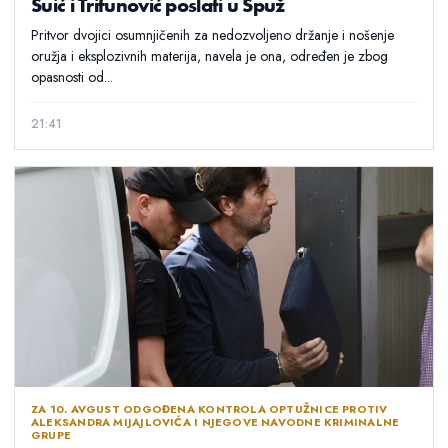
Suić i Trifunović poslati u Spuž
Pritvor dvojici osumnjičenih za nedozvoljeno držanje i nošenje
oružja i eksplozivnih materija, navela je ona, određen je zbog
opasnosti od...
21:41
ZA 10. AVGUST ODGOĐENA KONTROLA OPTUŽNICE PROTIV
ALEKSANDRA MIJAJLOVIĆA I NJEGOVE NAVODNE KRIMINALNE
GRUPE