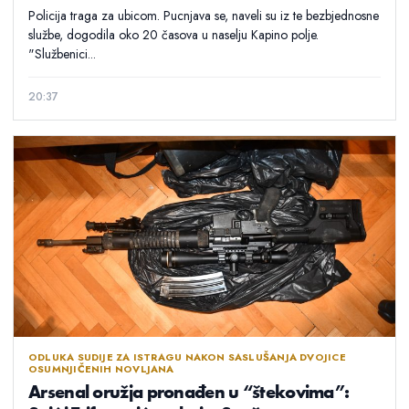
Policija traga za ubicom. Pucnjava se, naveli su iz te bezbjednosne
službe, dogodila oko 20 časova u naselju Kapino polje.
"Službenici...
20:37
ODLUKA SUDIJE ZA ISTRAGU NAKON SASLUŠANJA DVOJICE
OSUMNJIČENIH NOVLJANA
Arsenal oružja pronađen u “štekovima”: