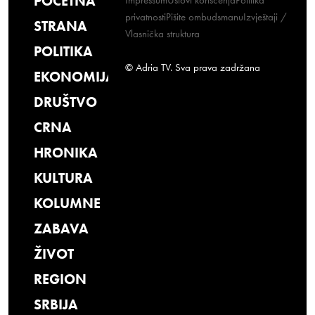
POČETNA
Impressum
Uslovi korišćenja
Politika
privatnosti
Pišite ombudsmanu
Izvještaji /
STRANA
Vlasnička struktura
POLITIKA
© Adria TV. Sva prava zadržana
EKONOMIJA
DRUŠTVO
CRNA
HRONIKA
KULTURA
KOLUMNE
ZABAVA
ŽIVOT
REGION
SRBIJA