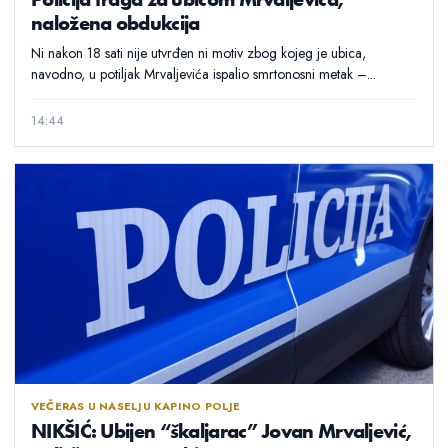
naložena obdukcija
Ni nakon 18 sati nije utvrđen ni motiv zbog kojeg je ubica,
navodno, u potiljak Mrvaljevića ispalio smrtonosni metak –...
14:44
VEČERAS U NASELJU KAPINO POLJE
NIKŠIĆ: Ubijen “škaljarac” Jovan Mrvaljević,