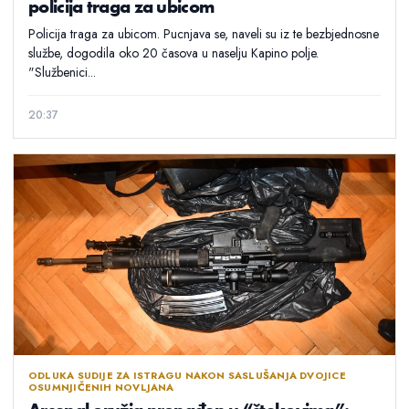
policija traga za ubicom
Policija traga za ubicom. Pucnjava se, naveli su iz te bezbjednosne
službe, dogodila oko 20 časova u naselju Kapino polje.
"Službenici...
20:37
ODLUKA SUDIJE ZA ISTRAGU NAKON SASLUŠANJA DVOJICE
OSUMNJIČENIH NOVLJANA