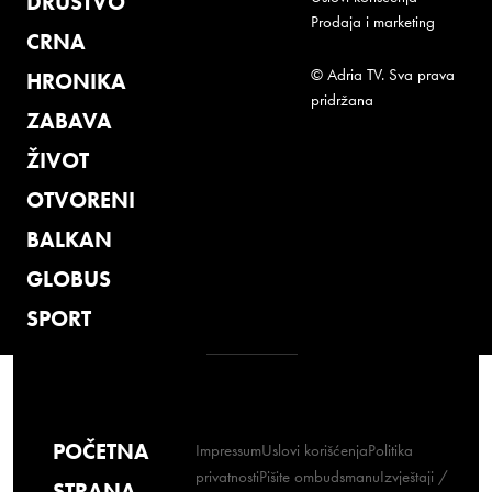
DRUŠTVO
Prodaja i marketing
CRNA
© Adria TV. Sva prava
HRONIKA
pridržana
ZABAVA
ŽIVOT
OTVORENI
BALKAN
GLOBUS
SPORT
POČETNA
Impressum
Uslovi korišćenja
Politika
privatnosti
Pišite ombudsmanu
Izvještaji /
STRANA