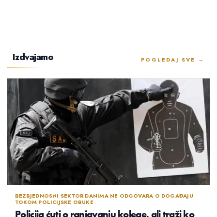
Izdvajamo
POGLEDAJ SVE →
BEZBJEDNOSNI SEKTOR DANIMA NE ODGOVARA O DOGAĐAJU
TOKOM POLICIJSKE OBUKE
Policija ćuti o ranjavanju kolege, ali traži ko