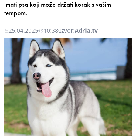
imati psa koji može držati korak s vašim
tempom.
25.04.2025
10:38
Izvor:
Adria.tv