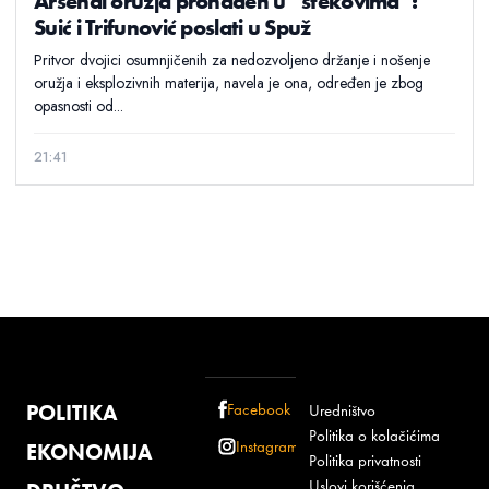
Arsenal oružja pronađen u “štekovima”:
Suić i Trifunović poslati u Spuž
Pritvor dvojici osumnjičenih za nedozvoljeno držanje i nošenje
oružja i eksplozivnih materija, navela je ona, određen je zbog
opasnosti od...
21:41
POLITIKA
Facebook
Uredništvo
Politika o kolačićima
Instagram
EKONOMIJA
Politika privatnosti
Uslovi korišćenja