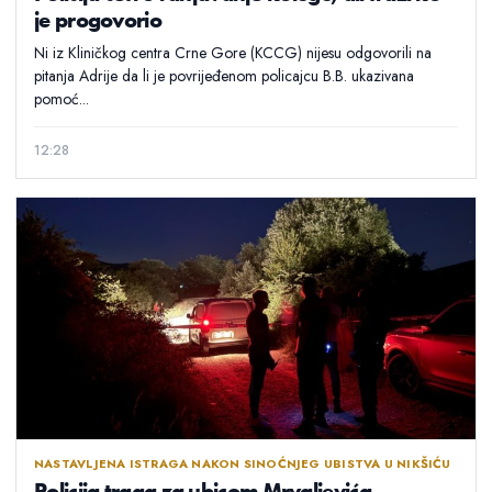
je progovorio
Ni iz Kliničkog centra Crne Gore (KCCG) nijesu odgovorili na
pitanja Adrije da li je povrijeđenom policajcu B.B. ukazivana
pomoć...
12:28
NASTAVLJENA ISTRAGA NAKON SINOĆNJEG UBISTVA U NIKŠIĆU
Policija traga za ubicom Mrvaljevića,